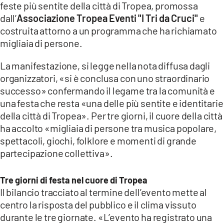
feste più sentite della città di Tropea, promossa
LACITYMAG.IT
dall’
Associazione Tropea Eventi "I Tri da Cruci"
e
costruita attorno a un programma che ha richiamato
ILREGGINO.IT
migliaia di persone.
COSENZACHANNEL.IT
La manifestazione, si legge nella nota diffusa dagli
organizzatori, «si è conclusa con uno straordinario
ILVIBONESE.IT
successo» confermando il legame tra la comunità e
CATANZAROCHANNEL.IT
una festa che resta «una delle più sentite e identitarie
della città di Tropea». Per tre giorni, il cuore della città
LACAPITALENEWS.IT
ha accolto «migliaia di persone tra musica popolare,
spettacoli, giochi, folklore e momenti di grande
App
partecipazione collettiva».
ANDROID
Tre giorni di festa nel cuore di Tropea
APPLE
Il bilancio tracciato al termine dell’evento mette al
centro la risposta del pubblico e il clima vissuto
durante le tre giornate. «L’evento ha registrato una