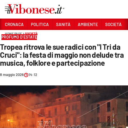
Vai
CRONACA
POLITICA
SANITÀ
AMBIENTE
SOCIETÀ
HOME PAGE
SOCIETÀ
Sezioni
PROFUMO D’ESTATE
Tropea ritrova le sue radici con "I Tri da
CRONACA
Cruci": la festa di maggio non delude tra
POLITICA
musica, folklore e partecipazione
SANITÀ
8 maggio 2026
14:12
AMBIENTE
SOCIETÀ
CULTURA
ECONOMIA E LAVORO