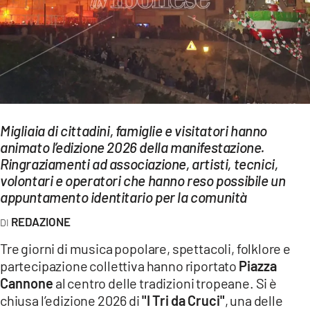
EVENTI
SPORT
Streaming
LAC TV
Migliaia di cittadini, famiglie e visitatori hanno
LAC NETWORK
animato l’edizione 2026 della manifestazione.
Ringraziamenti ad associazione, artisti, tecnici,
LAC ONAIR
volontari e operatori che hanno reso possibile un
appuntamento identitario per la comunità
LaC
Network
REDAZIONE
LACPLAY.IT
Tre giorni di musica popolare, spettacoli, folklore e
partecipazione collettiva hanno riportato
Piazza
LACTV.IT
Cannone
al centro delle tradizioni tropeane. Si è
LACONAIR.IT
chiusa l’edizione 2026 di
"I Tri da Cruci"
, una delle