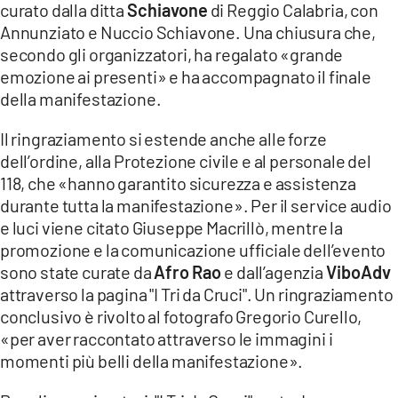
curato dalla ditta
Schiavone
di Reggio Calabria, con
Annunziato e Nuccio Schiavone. Una chiusura che,
secondo gli organizzatori, ha regalato «grande
emozione ai presenti» e ha accompagnato il finale
della manifestazione.
Il ringraziamento si estende anche alle forze
dell’ordine, alla Protezione civile e al personale del
118, che «hanno garantito sicurezza e assistenza
durante tutta la manifestazione». Per il service audio
e luci viene citato Giuseppe Macrillò, mentre la
promozione e la comunicazione ufficiale dell’evento
sono state curate da
Afro Rao
e dall’agenzia
ViboAdv
attraverso la pagina "I Tri da Cruci". Un ringraziamento
conclusivo è rivolto al fotografo Gregorio Curello,
«per aver raccontato attraverso le immagini i
momenti più belli della manifestazione».