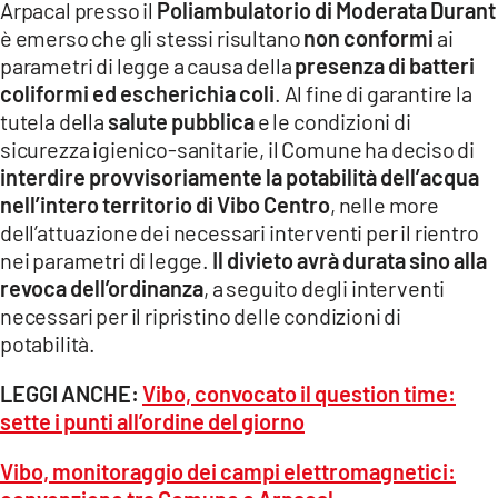
Arpacal presso il
Poliambulatorio di Moderata Durant
LACITYMAG.IT
è emerso che gli stessi risultano
non conformi
ai
parametri di legge a causa della
presenza di batteri
ILREGGINO.IT
coliformi ed escherichia coli
. Al fine di garantire la
tutela della
salute pubblica
e le condizioni di
COSENZACHANNEL.IT
sicurezza igienico-sanitarie, il Comune ha deciso di
ILVIBONESE.IT
interdire provvisoriamente la potabilità dell’acqua
nell’intero territorio di Vibo Centro
, nelle more
CATANZAROCHANNEL.IT
dell’attuazione dei necessari interventi per il rientro
nei parametri di legge.
Il divieto avrà durata sino alla
LACAPITALENEWS.IT
revoca dell’ordinanza
, a seguito degli interventi
necessari per il ripristino delle condizioni di
App
potabilità.
ANDROID
LEGGI ANCHE:
Vibo, convocato il question time:
APPLE
sette i punti all’ordine del giorno
Vibo, monitoraggio dei campi elettromagnetici: