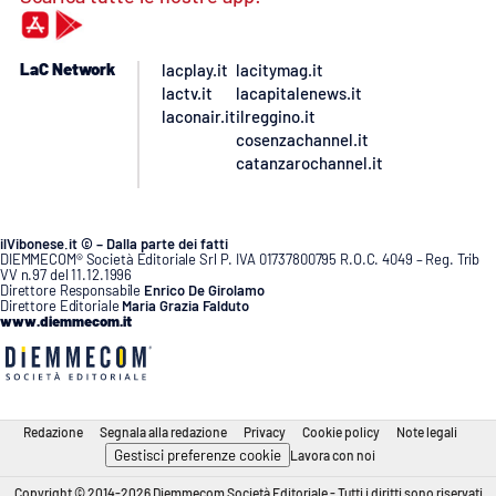
LaC Network
lacplay.it
lacitymag.it
lactv.it
lacapitalenews.it
laconair.it
ilreggino.it
cosenzachannel.it
catanzarochannel.it
ilVibonese.it © – Dalla parte dei fatti
DIEMMECOM® Società Editoriale Srl P. IVA 01737800795 R.O.C. 4049 – Reg. Trib
VV n.97 del 11.12.1996
Direttore Responsabile
Enrico De Girolamo
Direttore Editoriale
Maria Grazia Falduto
www.diemmecom.it
Redazione
Segnala alla redazione
Privacy
Cookie policy
Note legali
Gestisci preferenze cookie
Lavora con noi
Copyright © 2014-2026 Diemmecom Società Editoriale - Tutti i diritti sono riservati