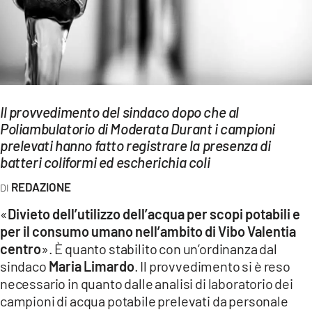
EVENTI
SPORT
Streaming
LAC TV
Il provvedimento del sindaco dopo che al
Poliambulatorio di Moderata Durant i campioni
LAC NETWORK
prelevati hanno fatto registrare la presenza di
batteri coliformi ed escherichia coli
LAC ONAIR
REDAZIONE
LaC
«
Divieto dell’utilizzo dell’acqua per scopi potabili e
Network
per il consumo umano nell’ambito di Vibo Valentia
LACPLAY.IT
centro
». È quanto stabilito con un’ordinanza dal
sindaco
Maria Limardo
. Il provvedimento si è reso
LACTV.IT
necessario in quanto dalle analisi di laboratorio dei
campioni di acqua potabile prelevati da personale
LACONAIR.IT