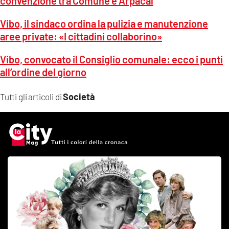
convenzione tra Comune e Arpacal
Vibo, il sindaco ordina la pulizia e manutenzione
aree private: «I cittadini collaborino»
Vibo, convocato il Consiglio comunale: ecco i punti
all’ordine del giorno
Società
Tutti gli articoli di