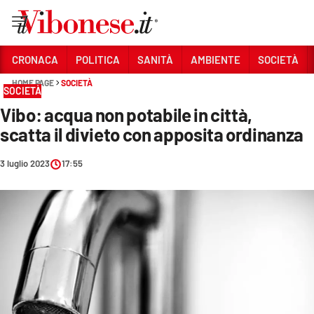
Vai
CRONACA
POLITICA
SANITÀ
AMBIENTE
SOCIETÀ
HOME PAGE
SOCIETÀ
Sezioni
SOCIETÀ
Vibo: acqua non potabile in città,
CRONACA
scatta il divieto con apposita ordinanza
POLITICA
3 luglio 2023
17:55
SANITÀ
AMBIENTE
SOCIETÀ
CULTURA
ECONOMIA E LAVORO