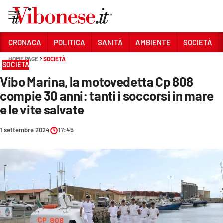
Vai
CRONACA
POLITICA
SANITÀ
AMBIENTE
SOCIETÀ
HOME PAGE
SOCIETÀ
Sezioni
SOCIETÀ
Vibo Marina, la motovedetta Cp 808
CRONACA
compie 30 anni: tanti i soccorsi in mare
POLITICA
e le vite salvate
SANITÀ
1 settembre 2024
17:45
AMBIENTE
SOCIETÀ
CULTURA
ECONOMIA E LAVORO