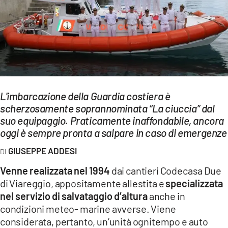
EVENTI
SPORT
Streaming
LAC TV
L'imbarcazione della Guardia costiera è
LAC NETWORK
scherzosamente soprannominata “La ciuccia” dal
suo equipaggio. Praticamente inaffondabile, ancora
LAC ONAIR
oggi è sempre pronta a salpare in caso di emergenze
LaC
GIUSEPPE ADDESI
Network
Venne realizzata nel 1994
dai cantieri Codecasa Due
LACPLAY.IT
di Viareggio, appositamente allestita e
specializzata
nel servizio di salvataggio d’altura
anche in
LACTV.IT
condizioni meteo- marine avverse. Viene
LACONAIR.IT
considerata, pertanto, un’unità ognitempo e auto