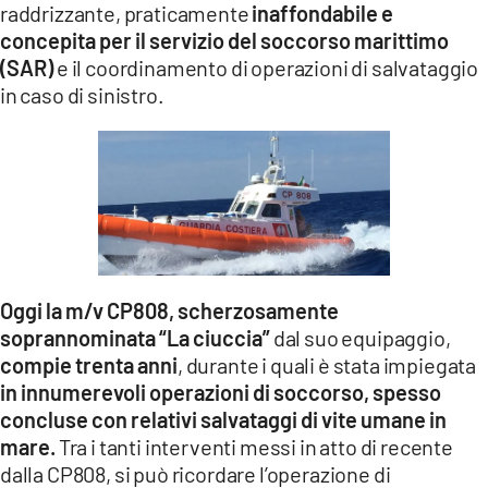
raddrizzante, praticamente
inaffondabile e
LACITYMAG.IT
concepita per il servizio del soccorso marittimo
(SAR)
e il coordinamento di operazioni di salvataggio
ILREGGINO.IT
in caso di sinistro.
COSENZACHANNEL.IT
ILVIBONESE.IT
CATANZAROCHANNEL.IT
LACAPITALENEWS.IT
Oggi la m/v CP808, scherzosamente
App
soprannominata “La ciuccia”
dal suo equipaggio,
compie trenta anni
, durante i quali è stata impiegata
ANDROID
in innumerevoli operazioni di soccorso, spesso
APPLE
concluse con relativi salvataggi di vite umane in
mare.
Tra i tanti interventi messi in atto di recente
dalla CP808, si può ricordare l’operazione di