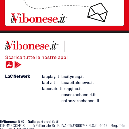
Scarica tutte le nostre app!
LaC Network
lacplay.it
lacitymag.it
lactv.it
lacapitalenews.it
laconair.it
ilreggino.it
cosenzachannel.it
catanzarochannel.it
ilVibonese.it © – Dalla parte dei fatti
DIEMMECOM® Società Editoriale Srl P. IVA 01737800795 R.O.C. 4049 – Reg. Trib