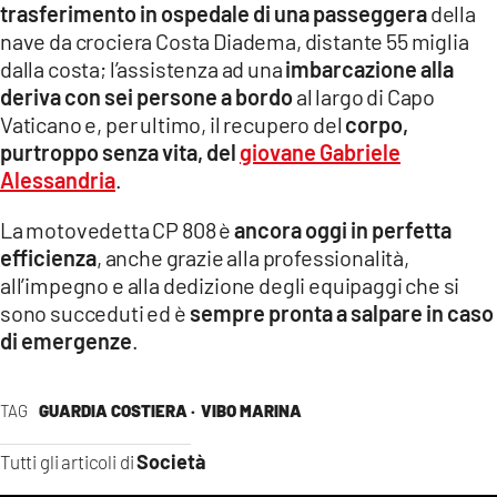
trasferimento in ospedale di una passeggera
della
nave da crociera Costa Diadema, distante 55 miglia
dalla costa; l’assistenza ad una
imbarcazione alla
deriva con sei persone a bordo
al largo di Capo
Vaticano e, per ultimo, il recupero del
corpo,
purtroppo senza vita, del
giovane Gabriele
Alessandria
.
La motovedetta CP 808 è
ancora oggi in perfetta
efficienza
, anche grazie alla professionalità,
all’impegno e alla dedizione degli equipaggi che si
sono succeduti ed è
sempre pronta a salpare in caso
di emergenze
.
TAG
GUARDIA COSTIERA ·
VIBO MARINA
Società
Tutti gli articoli di