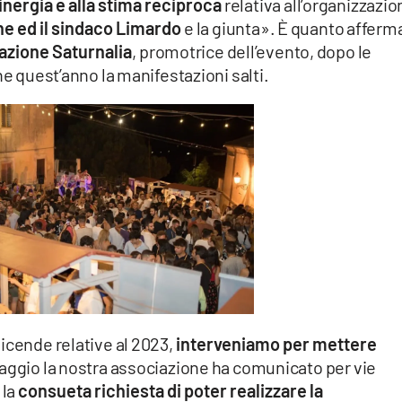
sinergia e alla stima reciproca
relativa all’organizzazio
ne ed il sindaco Limardo
e la giunta». È quanto affer
azione Saturnalia
, promotrice dell’evento, dopo le
he quest’anno la manifestazioni salti.
icende relative al 2023,
interveniamo per mettere
maggio la nostra associazione ha comunicato per vie
 la
consueta richiesta di poter realizzare la