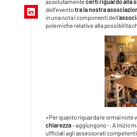
assolutamente
certi riguardo alla 
Apple
dell’evento
tra la nostra associazio
in una nota i componenti dell’
associ
polemiche relative alla possibilità c
Vai
«Per quanto riguarda le ormai note v
chiarezza
– aggiungono -. A inizio 
ufficiali agli assessorati competenti