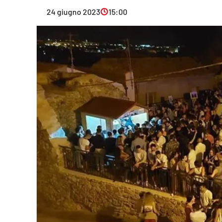
Eventi
24 giugno 2023
15:00
Sport
Streaming
LaC TV
Lac Network
LaC OnAir
LaC
Network
lacplay.it
lactv.it