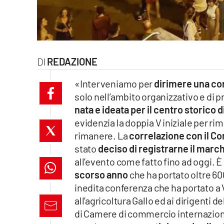
laconair.it
lacitymag.it
REDAZIONE
ilreggino.it
«Interveniamo per
dirimere una con
cosenzachannel.it
solo nell’ambito organizzativo e di 
nata e ideata per il centro storico d
ilvibonese.it
evidenzia la doppia V iniziale per ri
catanzarochannel.it
rimanere. La
correlazione con il C
stato
deciso di registrarne il marc
lacapitalenews.it
all’evento come fatto fino ad oggi. 
scorso anno
che ha portato oltre 60
inedita conferenza che ha portato a 
App
all’agricoltura Gallo ed ai dirigent
Android
di Camere di commercio internaziona