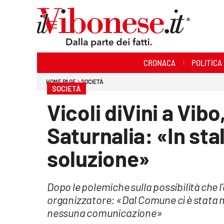
Sezioni
CRONACA
POLITICA
Cronaca
HOME PAGE
SOCIETÀ
SOCIETÀ
Politica
Vicoli diVini a Vibo
Sanità
Saturnalia: «In stal
Ambiente
soluzione»
Società
Dopo le polemiche sulla possibilità che l'
Cultura
organizzatore: «Dal Comune ci è stata man
Economia e Lavoro
nessuna comunicazione»