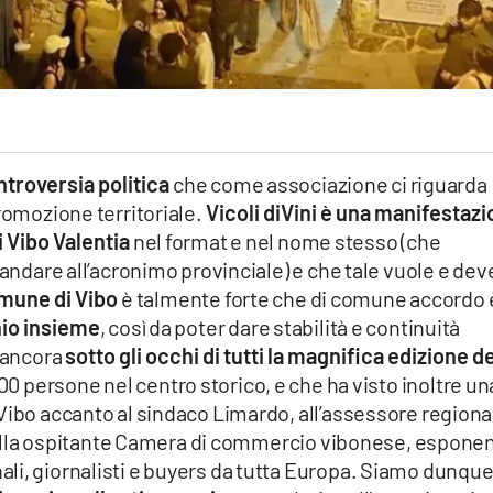
troversia politica
che come associazione ci riguarda
promozione territoriale.
Vicoli diVini è una manifestaz
i Vibo Valentia
nel format e nel nome stesso (che
mandare all’acronimo provinciale) e che tale vuole e dev
omune di Vibo
è talmente forte che di comune accordo 
hio insieme
, così da poter dare stabilità e continuità
È ancora
sotto gli occhi di tutti la magnifica edizione d
00 persone nel centro storico, e che ha visto inoltre un
Vibo accanto al sindaco Limardo, all’assessore regiona
i della ospitante Camera di commercio vibonese, esponen
li, giornalisti e buyers da tutta Europa. Siamo dunqu