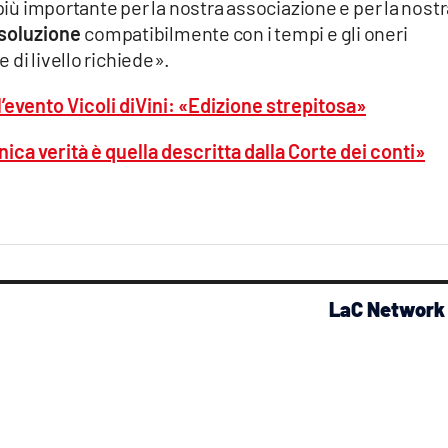
 più importante per la nostra associazione e per la nost
 soluzione
compatibilmente con i tempi e gli oneri
 di livello richiede».
’evento Vicoli diVini: «Edizione strepitosa»
ca verità è quella descritta dalla Corte dei conti»
LaC Network