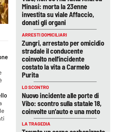
Minasi: morta la 23enne
investita su viale Affaccio,
donati gli organi
ARRESTI DOMICILIARI
Zungri, arrestato per omicidio
stradale il conducente
ione
coinvolto nell'incidente
costato la vita a Carmelo
e
Purita
è
LO SCONTRO
Nuovo incidente alle porte di
ello
Vibo: scontro sulla statale 18,
a
coinvolte un’auto e una moto
le
ti
LA TRAGEDIA
e
Trovato un corpo carbonizzato