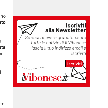
ono
ato
Iscriviti
alla Newsletter
Se vuoi ricevere gratuitamente
o
tutte le notizie di
Il Vibonese
uta
lascia il tuo indirizzo email e
iscriviti
ne
Iscriviti
i
nto