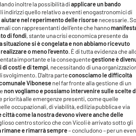
lando inoltre la possibilità di
applicare un bando
li indirizzi quello relativo a eventi enogastronomici di
i
aiutare nel reperimento delle risorse
necessarie. S
rmali con rappresentanti dell’ente che hanno
manifest
to di fondi
, stante una crisi economica presente da
la situazione si è congelata e non abbiamo ricevuto
i
realizzare o meno l’evento
. È di tutta evidenza che all
iventata importante e la conseguente
gestione è diven
di costi e di tempi
, necessitando di una organizzazio
di svolgimento. D’altra parte
conosciamo le difficoltà
e comunale Vibonese
nel far fronte alla gestione di un
ne
non vogliamo e possiamo intervenire sulle scelte d
 priorità alle emergenze presenti, come quelle
lle occupazionali, di viabilità, edilizia pubblica e via
 città come la nostra devono vivere anche delle
lioso centro storico che con Vicoli è arrivato sotto gli
tà rimane e rimarrà sempre
– concludono – per un eve