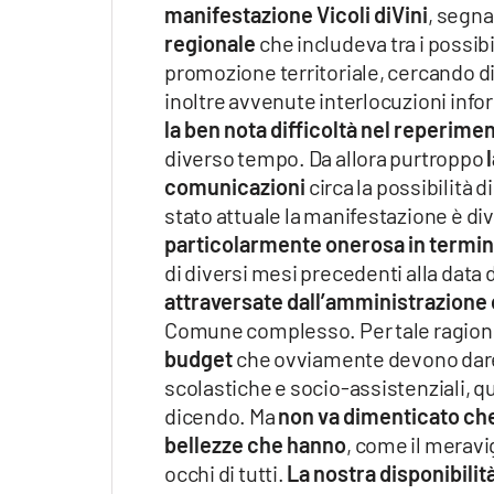
manifestazione Vicoli diVini
, segna
regionale
che includeva tra i possibi
promozione territoriale, cercando d
inoltre avvenute interlocuzioni info
la ben nota difficoltà nel reperimen
diverso tempo. Da allora purtroppo
comunicazioni
circa la possibilità d
stato attuale la manifestazione è d
particolarmente onerosa in termini 
di diversi mesi precedenti alla data 
attraversate dall’amministrazion
Comune complesso. Per tale ragio
budget
che ovviamente devono dare
scolastiche e socio-assistenziali, que
dicendo. Ma
non va dimenticato che
bellezze che hanno
, come il meravig
occhi di tutti.
La nostra disponibili