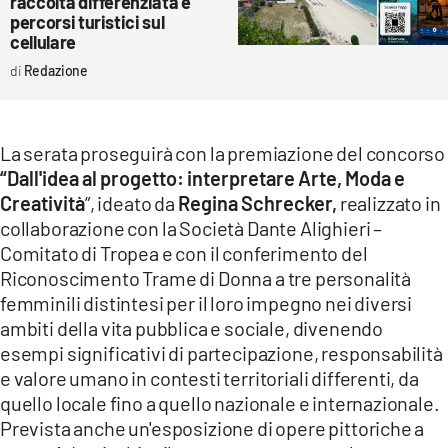
raccolta differenziata e
percorsi turistici sul
cellulare
Redazione
La serata proseguirà con la premiazione del concorso
“Dall'idea al progetto: interpretare Arte, Moda e
Creatività
”, ideato da
Regina Schrecker,
realizzato in
collaborazione con la Società Dante Alighieri –
Comitato di Tropea e con il conferimento del
Riconoscimento Trame di Donna a tre personalità
femminili distintesi per il loro impegno nei diversi
ambiti della vita pubblica e sociale, divenendo
esempi significativi di partecipazione, responsabilità
e valore umano in contesti territoriali differenti, da
quello locale fino a quello nazionale e internazionale.
Prevista anche un'esposizione di opere pittoriche a