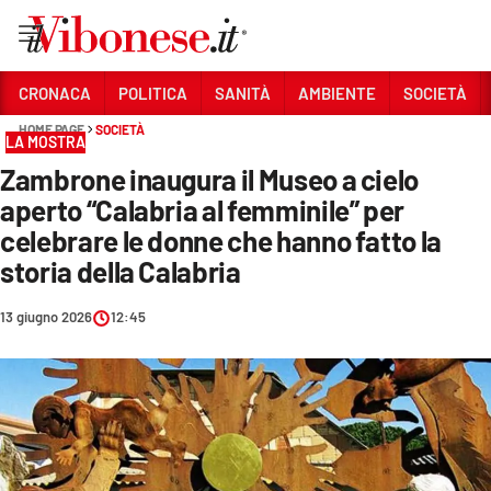
Vai
CRONACA
POLITICA
SANITÀ
AMBIENTE
SOCIETÀ
HOME PAGE
SOCIETÀ
Sezioni
LA MOSTRA
Zambrone inaugura il Museo a cielo
CRONACA
aperto “Calabria al femminile” per
POLITICA
celebrare le donne che hanno fatto la
storia della Calabria
SANITÀ
AMBIENTE
13 giugno 2026
12:45
SOCIETÀ
CULTURA
ECONOMIA E LAVORO