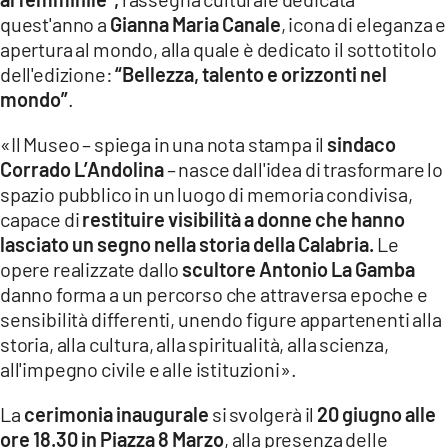
quest'anno a
Gianna Maria Canale
, icona di eleganza e
apertura al mondo, alla quale è dedicato il sottotitolo
dell'edizione:
“Bellezza, talento e orizzonti nel
mondo”
.
«Il Museo – spiega in una nota stampa il
sindaco
Corrado L’Andolina
– nasce dall'idea di trasformare lo
spazio pubblico in un luogo di memoria condivisa,
capace di
restituire visibilità a donne che hanno
lasciato un segno nella storia della Calabria.
Le
opere realizzate dallo
scultore Antonio La Gamba
danno forma a un percorso che attraversa epoche e
sensibilità differenti, unendo figure appartenenti alla
storia, alla cultura, alla spiritualità, alla scienza,
all'impegno civile e alle istituzioni».
La
cerimonia inaugurale
si svolgerà il
20 giugno alle
ore 18.30 in Piazza 8 Marzo
, alla presenza delle