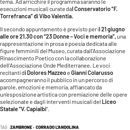
tema. Ad arricchire il programma saranno le
esecuzioni musicali curate da
l Conservatorio “F.
Torrefranca” di Vibo Valentia.
Il secondo appuntamento è previsto per i
l 21 giugno
alle ore 21.30 con “23 Donne – Voci e memoria”,
una
rappresentazione in prosa e poesia dedicata alle
figure femminili del Museo, curata dall'Associazione
Rinascimento Poetico con la collaborazione
dell'Associazione Onde Mediterranee. Le voci
recitanti d
i Dolores Mazzeo
e
Gianni Colarusso
accompagneranno il pubblico in un percorso di
parole, emozioni e memoria, affiancato da
un'esposizione artistica con premiazione delle opere
selezionate e dagli interventi musicali del
Liceo
Statale “V. Capialbi
”.
TAG
ZAMBRONE ·
CORRADO L'ANDOLINA