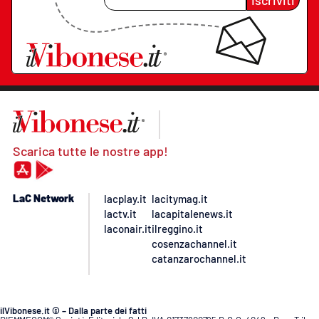
Iscriviti
Scarica tutte le nostre app!
LaC Network
lacplay.it
lacitymag.it
lactv.it
lacapitalenews.it
laconair.it
ilreggino.it
cosenzachannel.it
catanzarochannel.it
ilVibonese.it © – Dalla parte dei fatti