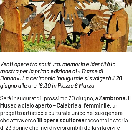
EVENTI
SPORT
Streaming
LAC TV
LAC NETWORK
Venti opere tra scultura, memoria e identità in
LAC ONAIR
mostra per la prima edizione di «Trame di
Donna». La
cerimonia inaugurale si svolgerà il 20
giugno alle ore 18.30 in Piazza 8 Marzo
LaC
Network
Sarà inaugurato il prossimo 20 giugno, a
Zambrone
, il
LACPLAY.IT
Museo a cielo aperto – Calabria al femminile,
un
progetto artistico e culturale unico nel suo genere
LACTV.IT
che attraverso
18 opere scultoree
racconta la storia
di 23 donne che, nei diversi ambiti della vita civile,
LACONAIR.IT