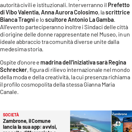
autorità civili e istituzionali. Interverranno il
Prefetto
di Vibo Valentia, Anna Aurora Colosimo
, la
scrittrice
Bianca Tragni
e lo
scultore Antonio La Gamba
.
All'evento parteciperanno inoltre i Sindaci delle città
di origine delle donne rappresentate nel Museo, in un
ideale abbraccio tra comunità diverse unite dalla
medesima storia.
Ospite d'onore e
madrina dell'iniziativa sarà Regina
Schrecker
, figura di rilievo internazionale nel mondo
della moda e della creatività, la cui presenza richiama
il profilo cosmopolita della stessa Gianna Maria
Canale.
SOCIETÀ
Zambrone, il Comune
lancia la sua app: avvisi,