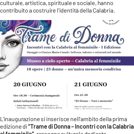
culturale, artistica, spirituale e sociale, hanno
LACITYMAG.IT
contribuito a costruire l’identità della Calabria.
ILREGGINO.IT
COSENZACHANNEL.IT
ILVIBONESE.IT
CATANZAROCHANNEL.IT
LACAPITALENEWS.IT
App
ANDROID
APPLE
L'inaugurazione si inserisce nell'ambito della prima
edizione di
“Trame di Donna – Incontri con la Calabria
al femminile”,
rassegna culturale dedicata