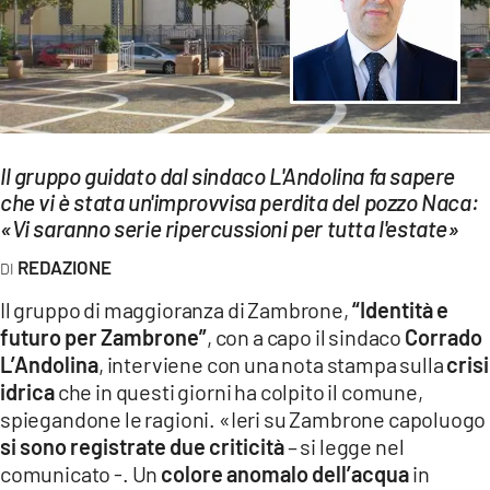
EVENTI
SPORT
Streaming
LAC TV
Il gruppo guidato dal sindaco L'Andolina fa sapere
che vi è stata un'improvvisa perdita del pozzo Naca:
LAC NETWORK
«Vi saranno serie ripercussioni per tutta l'estate»
LAC ONAIR
REDAZIONE
Il gruppo di maggioranza di Zambrone,
“Identità e
LaC
futuro per Zambrone”
, con a capo il sindaco
Corrado
Network
L’Andolina
, interviene con una nota stampa sulla
crisi
LACPLAY.IT
idrica
che in questi giorni ha colpito il comune,
spiegandone le ragioni. «Ieri su Zambrone capoluogo
LACTV.IT
si sono registrate due criticità
– si legge nel
LACONAIR.IT
comunicato -. Un
colore anomalo dell’acqua
in