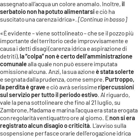
assegnato all’acqua un colore anomalo. Inoltre,
il
serbatoio non ha potuto alimentarsi
e ciò ha
suscitato una carenza idrica».
[Continua in basso]
«È evidente – viene sottolineato – che se il pozzo più
importante del territorio cede improvvisamente e
causa i detti disagi (carenza idrica e aspirazione di
detriti),
la “colpa” non è certo dell’amministrazione
comunale
alla quale non può essere imputata
omissione alcuna. Anzi, la sua azione
è stata solerte
e segnata dalla prudenza, come sempre.
Purtroppo,
la perdita è grave
e ciò avrà serissime
ripercussioni
sul servizio per tutto il periodo estivo
. Al riguardo,
vale la pena sottolineare che fino al 21 luglio, su
Zambrone, Madama e marina l’acqua era stata erogata
con regolarità ventiquattro ore al giorno. E
non si era
registrato alcun disagio o criticità
. L’avviso sulla
sospensione per fasce orarie dell’erogazione idrica