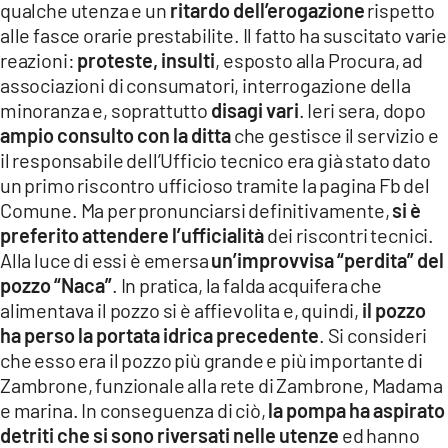
qualche utenza e un
ritardo dell’erogazione
rispetto
LACITYMAG.IT
alle fasce orarie prestabilite. Il fatto ha suscitato varie
reazioni:
proteste, insulti
, esposto alla Procura, ad
ILREGGINO.IT
associazioni di consumatori, interrogazione della
minoranza e, soprattutto
disagi vari
. Ieri sera, dopo
COSENZACHANNEL.IT
ampio consulto con la ditta
che gestisce il servizio e
ILVIBONESE.IT
il responsabile dell’Ufficio tecnico era già stato dato
un primo riscontro ufficioso tramite la pagina Fb del
CATANZAROCHANNEL.IT
Comune. Ma per pronunciarsi definitivamente,
si è
preferito attendere l’ufficialità
dei riscontri tecnici.
LACAPITALENEWS.IT
Alla luce di essi è emersa
un’improvvisa “perdita” del
pozzo “Naca”
. In pratica, la falda acquifera che
App
alimentava il pozzo si è affievolita e, quindi,
il pozzo
ha perso la portata idrica precedente
. Si consideri
ANDROID
che esso era il pozzo più grande e più importante di
APPLE
Zambrone, funzionale alla rete di Zambrone, Madama
e marina. In conseguenza di ciò,
la pompa ha aspirato
detriti che si sono riversati nelle utenze
ed hanno