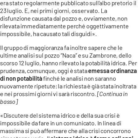
era stato regolarmente pubblicato sull’albo pretorio il
23 luglio. E, nei primi giorni, osservato. La
disfunzione causata dal pozzo e, ovviamente, non
rilevata immediatamente perché oggettivamente
impossibile, ha causato tali disguidi».
Il gruppo di maggioranza fa inoltre sapere che le
ultime analisi sul pozzo “Naca” e su Zambrone, dello
scorso 12 luglio, hanno rilevato la potabilità idrica. Per
prudenza, comunque, oggi è stata
emessa ordinanza
di non potabilità
finché le analisi non saranno
nuovamente ripetute; la richiesta è già stata inoltrata
e nei prossimi giorni vi sarà riscontro.
[Continua in
basso]
«Discutere del sistema idrico e della sua crisi è
impossibile da fare in un comunicato. In linea di
massima si può affermare che alla crisi concorrono