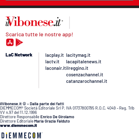
Scarica tutte le nostre app!
LaC Network
lacplay.it
lacitymag.it
lactv.it
lacapitalenews.it
laconair.it
ilreggino.it
cosenzachannel.it
catanzarochannel.it
ilVibonese.it © – Dalla parte dei fatti
DIEMMECOM® Società Editoriale Srl P. IVA 01737800795 R.O.C. 4049 – Reg. Trib
VV n.97 del 11.12.1996
Direttore Responsabile
Enrico De Girolamo
Direttore Editoriale
Maria Grazia Falduto
www.diemmecom.it