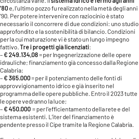
circostanza varie. Il
sistema idrico è fermo agli anni
‘80
e, l’ultimo pozzo fu realizzato nella metà degli anni
‘90. Per potere intervenire con raziocinio è stato
necessario il concorrere di due condizioni: uno studio
approfondito e la sostenibilità di bilancio. Condizioni
per la cui maturazione vi è stato un lungo impegno
fattivo.
Tre i progetti già licenziati
:
–
€ 249.134,08
= per Ingegnerizzazione delle opere
idrauliche; finanziamento già concesso dalla Regione
Calabria;
–
€ 365.000
= per il potenziamento delle fonti di
approvvigionamento idrico e già inserito nel
programma delle opere pubbliche. Entro il 2023 tutte
le opere vedranno la luce;
–
€ 450.000
= per l’efficientamento della rete e del
sistema esistenti. L’iter del finanziamento è
pendente presso il Cipe tramite la Regione Calabria.