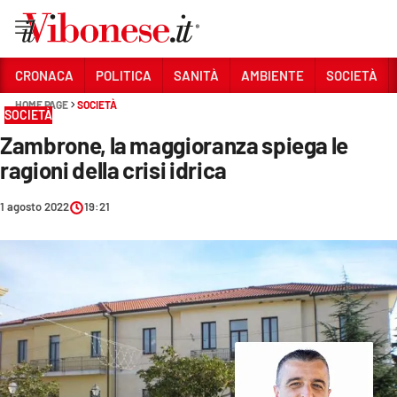
Vai
CRONACA
POLITICA
SANITÀ
AMBIENTE
SOCIETÀ
HOME PAGE
SOCIETÀ
Sezioni
SOCIETÀ
Zambrone, la maggioranza spiega le
CRONACA
ragioni della crisi idrica
POLITICA
1 agosto 2022
19:21
SANITÀ
AMBIENTE
SOCIETÀ
CULTURA
ECONOMIA E LAVORO