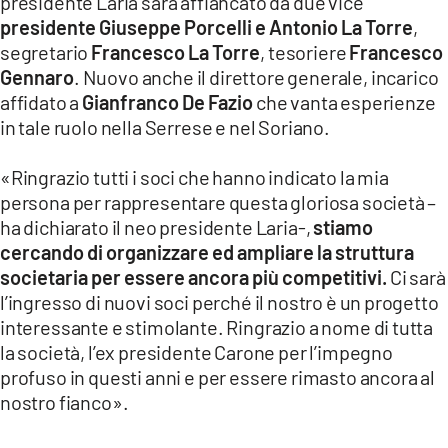
presidente Laria sarà affiancato da due vice
presidente Giuseppe Porcelli e Antonio La Torre
,
segretario
Francesco La Torre
, tesoriere
Francesco
Gennaro
. Nuovo anche il direttore generale, incarico
affidato a
Gianfranco De Fazio
che vanta esperienze
in tale ruolo nella Serrese e nel Soriano.
«Ringrazio tutti i soci che hanno indicato la mia
persona per rappresentare questa gloriosa società –
ha dichiarato il neo presidente Laria-,
stiamo
cercando di organizzare ed ampliare la struttura
societaria per essere ancora più competitivi.
Ci sarà
l’ingresso di nuovi soci perché il nostro è un progetto
interessante e stimolante. Ringrazio a nome di tutta
la società, l’ex presidente Carone per l’impegno
profuso in questi anni e per essere rimasto ancora al
nostro fianco».