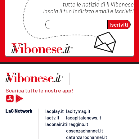
tutte le notizie di
Il Vibonese
lascia il tuo indirizzo email e iscriviti
Iscriviti
Scarica tutte le nostre app!
LaC Network
lacplay.it
lacitymag.it
lactv.it
lacapitalenews.it
laconair.it
ilreggino.it
cosenzachannel.it
catanzarochannel.it