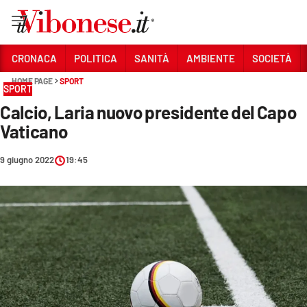
Vai
CRONACA
POLITICA
SANITÀ
AMBIENTE
SOCIETÀ
HOME PAGE
SPORT
Sezioni
SPORT
Calcio, Laria nuovo presidente del Capo
CRONACA
Vaticano
POLITICA
9 giugno 2022
19:45
SANITÀ
AMBIENTE
SOCIETÀ
CULTURA
ECONOMIA E LAVORO