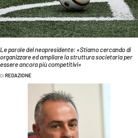
EVENTI
SPORT
Streaming
LAC TV
Le parole del neopresidente: «Stiamo cercando di
organizzare ed ampliare la struttura societaria per
LAC NETWORK
essere ancora più competitivi»
LAC ONAIR
REDAZIONE
LaC
Network
LACPLAY.IT
LACTV.IT
LACONAIR.IT