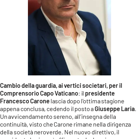
LACITYMAG.IT
ILREGGINO.IT
COSENZACHANNEL.IT
ILVIBONESE.IT
CATANZAROCHANNEL.IT
LACAPITALENEWS.IT
Cambio della guardia, ai vertici societari, per il
Comprensorio Capo Vaticano
: il
presidente
App
Francesco Carone
lascia dopo l’ottima stagione
ANDROID
appena conclusa, cedendo il posto a
Giuseppe Laria
.
Un avvicendamento sereno, all’insegna della
APPLE
continuità, visto che Carone rimane nella dirigenza
della società neroverde. Nel nuovo direttivo, il