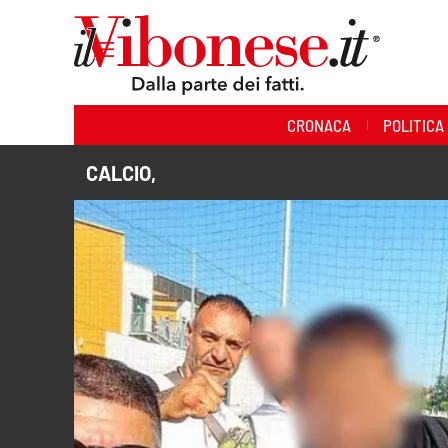
Sezioni
CRONACA
POLITICA
Cronaca
CALCIO,
Politica
Sanità
Ambiente
Società
Cultura
Economia e Lavoro