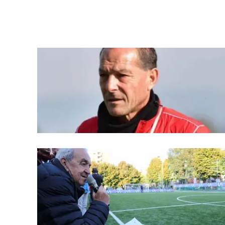
laconair.it
lacitymag.it
ilreggino.it
cosenzachannel.it
ilvibonese.it
catanzarochannel.it
lacapitalenews.it
App
Android