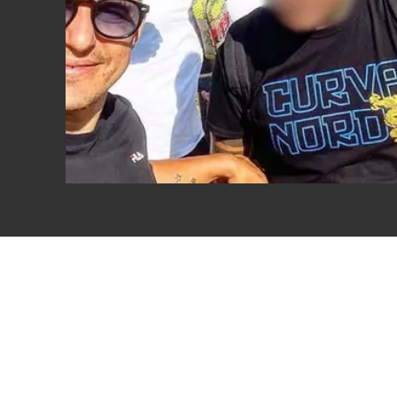
Eventi
Sport
Streaming
LaC TV
Lac Network
LaC OnAir
LaC
Network
lacplay.it
lactv.it