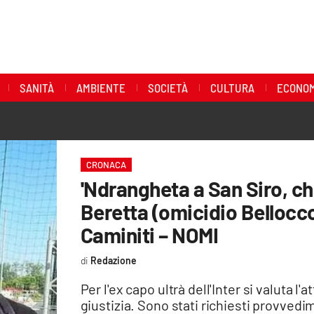
SANITÀ
AMBIENTE
SOCIETÀ
CULTURA
ECONOM
CRONACA
'Ndrangheta a San Siro, chi
Beretta (omicidio Bellocco)
Caminiti – NOMI
Redazione
Per l'ex capo ultrà dell'Inter si valuta l
giustizia. Sono stati richiesti provvedi