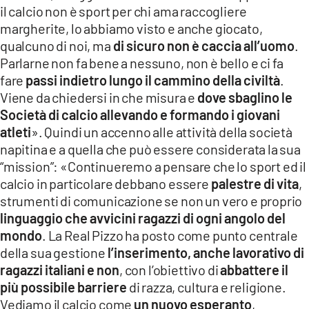
il calcio non è sport per chi ama raccogliere
margherite, lo abbiamo visto e anche giocato,
qualcuno di noi, ma
di sicuro non è caccia all’uomo
.
Parlarne non fa bene a nessuno, non è bello e ci fa
fare
passi indietro lungo il cammino della civiltà
.
Viene da chiedersi in che misura e
dove sbaglino le
Società di calcio allevando e formando i giovani
atleti
». Quindi un accenno alle attività della società
napitina e a quella che può essere considerata la sua
“mission”: «Continueremo a pensare che lo sport ed il
calcio in particolare debbano essere
palestre di vita
,
strumenti di comunicazione se non un vero e proprio
linguaggio che avvicini ragazzi di ogni angolo del
mondo
. La Real Pizzo ha posto come punto centrale
della sua gestione
l’inserimento, anche lavorativo di
ragazzi italiani e non
, con l’obiettivo di
abbattere il
più possibile barriere
di razza, cultura e religione.
Vediamo il calcio come
un nuovo esperanto
,