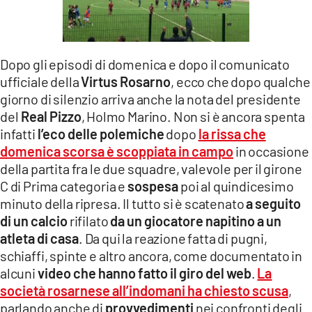
LACITYMAG.IT
ILREGGINO.IT
Dopo gli episodi di domenica e dopo il comunicato
COSENZACHANNEL.IT
ufficiale della
Virtus Rosarno
, ecco che dopo qualche
giorno di silenzio arriva anche la nota del presidente
ILVIBONESE.IT
del
Real Pizzo
, Holmo Marino. Non si è ancora spenta
infatti
l’eco delle polemiche
dopo
la rissa che
CATANZAROCHANNEL.IT
domenica scorsa è scoppiata in campo
in occasione
della partita fra le due squadre, valevole per il girone
LACAPITALENEWS.IT
C di Prima categoria e
sospesa
poi al quindicesimo
minuto della ripresa. Il tutto si è scatenato
a seguito
App
di un calcio
rifilato
da un giocatore napitino a un
ANDROID
atleta di casa
. Da qui la reazione fatta di pugni,
schiaffi, spinte e altro ancora, come documentato in
APPLE
alcuni
video che hanno fatto il giro del web
.
La
società rosarnese all’indomani ha chiesto scusa
,
parlando anche di
provvedimenti
nei confronti degli