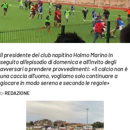
EVENTI
SPORT
Streaming
LAC TV
Il presidente del club napitino Holmo Marino in
LAC NETWORK
seguito all'episodio di domenica e all'invito degli
avversari a prendere provvedimenti: «Il calcio non è
LAC ONAIR
una caccia all'uomo, vogliamo solo continuare a
giocare in modo sereno e secondo le regole»
LaC
Network
REDAZIONE
LACPLAY.IT
LACTV.IT
LACONAIR.IT