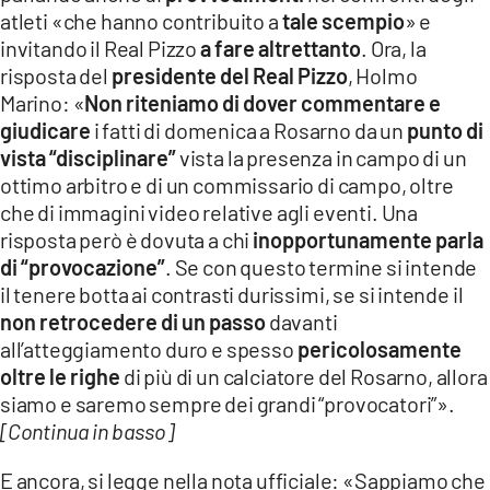
atleti «che hanno contribuito a
tale scempio
» e
invitando il Real Pizzo
a fare altrettanto
. Ora, la
risposta del
presidente del Real Pizzo
, Holmo
Marino: «
Non riteniamo di dover commentare e
giudicare
i fatti di domenica a Rosarno da un
punto di
vista “disciplinare”
vista la presenza in campo di un
ottimo arbitro e di un commissario di campo, oltre
che di immagini video relative agli eventi. Una
risposta però è dovuta a chi
inopportunamente parla
di “provocazione”
. Se con questo termine si intende
il tenere botta ai contrasti durissimi, se si intende il
non retrocedere di un passo
davanti
all’atteggiamento duro e spesso
pericolosamente
oltre le righe
di più di un calciatore del Rosarno, allora
siamo e saremo sempre dei grandi “provocatori”».
[Continua in basso]
E ancora, si legge nella nota ufficiale: «Sappiamo che