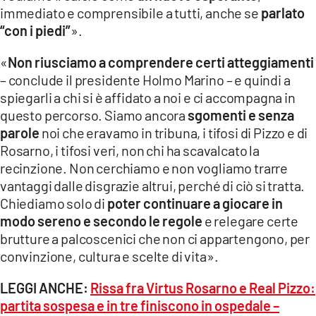
immediato e comprensibile a tutti, anche se
parlato
“con i piedi”
».
«
Non riusciamo a comprendere certi atteggiamenti
– conclude il presidente Holmo Marino – e quindi a
spiegarli a chi si è affidato a noi e ci accompagna in
questo percorso. Siamo ancora
sgomenti e senza
parole
noi che eravamo in tribuna, i tifosi di Pizzo e di
Rosarno, i tifosi veri, non chi ha scavalcato la
recinzione. Non cerchiamo e non vogliamo trarre
vantaggi dalle disgrazie altrui, perché di ciò si tratta.
Chiediamo solo di
poter continuare a giocare in
modo sereno e secondo le regole
e relegare certe
brutture a palcoscenici che non ci appartengono, per
convinzione, cultura e scelte di vita».
LEGGI ANCHE:
Rissa fra Virtus Rosarno e Real Pizzo:
partita sospesa e in tre finiscono in ospedale –