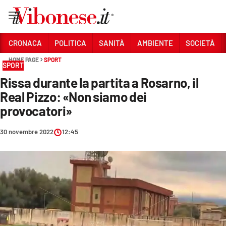
Vai
CRONACA
POLITICA
SANITÀ
AMBIENTE
SOCIETÀ
HOME PAGE
SPORT
Sezioni
SPORT
Rissa durante la partita a Rosarno, il
CRONACA
Real Pizzo: «Non siamo dei
POLITICA
provocatori»
SANITÀ
30 novembre 2022
12:45
AMBIENTE
SOCIETÀ
CULTURA
ECONOMIA E LAVORO