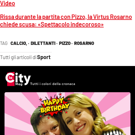
Video
Rissa durante la partita con Pizzo, la Virtus Rosarno
chiede scusa: «Spettacolo indecoroso»
TAG
CALCIO, ·
DILETTANTI ·
PIZZO ·
ROSARNO
Sport
Tutti gli articoli di