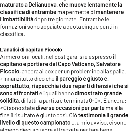
maturato a Delianuova, che muove lentamente la
LACITYMAG.IT
classifica di entrambe
ma permette di
mantenere
l’imbattibilità
dopo tre giornate. Entrambe le
ILREGGINO.IT
formazioni sono appaiate a quota cinque punti in
COSENZACHANNEL.IT
classifica.
ILVIBONESE.IT
L’analisi di capitan Piccolo
Ai microfoni locali, nel post gara, si è espresso
il
CATANZAROCHANNEL.IT
capitano e portiere del Capo Vaticano, Salvatore
LACAPITALENEWS.IT
Piccolo
, ancora ai box per un problemino alla spalla:
«Innanzitutto dico che
il pareggio è giusto e,
soprattutto, rispecchia i due reparti difensivi che si
App
sono affrontati
e i quali hanno
dimostrato grande
ANDROID
solidità
, di fatti la partita è terminata 0-0». E ancora:
«Ci sono state
diverse occasioni per parte
ma alla
APPLE
fine il risultato è giusto così. Ciò
testimonia il grande
livello di questo campionato
e, a mio avviso, ci sono
almeno dieci squadre attrezzate per fare bene.