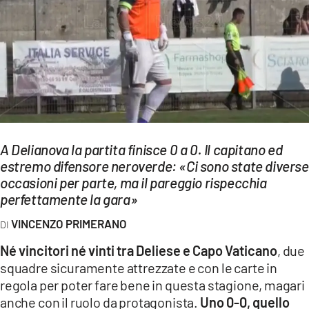
EVENTI
SPORT
Streaming
LAC TV
LAC NETWORK
A Delianova la partita finisce 0 a 0. Il capitano ed
LAC ONAIR
estremo difensore neroverde: «Ci sono state diverse
occasioni per parte, ma il pareggio rispecchia
perfettamente la gara»
LaC
Network
VINCENZO PRIMERANO
LACPLAY.IT
Né vincitori né vinti tra Deliese e Capo Vaticano
, due
squadre sicuramente attrezzate e con le carte in
LACTV.IT
regola per poter fare bene in questa stagione, magari
LACONAIR.IT
anche con il ruolo da protagonista.
Uno 0-0, quello