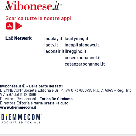
Scarica tutte le nostre app!
LaC Network
lacplay.it
lacitymag.it
lactv.it
lacapitalenews.it
laconair.it
ilreggino.it
cosenzachannel.it
catanzarochannel.it
ilVibonese.it © – Dalla parte dei fatti
DIEMMECOM® Società Editoriale Srl P. IVA 01737800795 R.O.C. 4049 – Reg. Trib
VV n.97 del 11.12.1996
Direttore Responsabile
Enrico De Girolamo
Direttore Editoriale
Maria Grazia Falduto
www.diemmecom.it