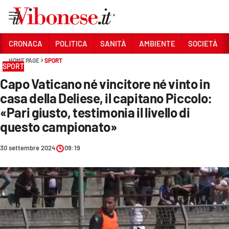
Vai
CRONACA
POLITICA
SANITÀ
AMBIENTE
SOCIETÀ
HOME PAGE
SPORT
Sezioni
SPORT
Capo Vaticano né vincitore né vinto in
CRONACA
casa della Deliese, il capitano Piccolo:
POLITICA
«Pari giusto, testimonia il livello di
questo campionato»
SANITÀ
AMBIENTE
30 settembre 2024
09:19
SOCIETÀ
CULTURA
ECONOMIA E LAVORO