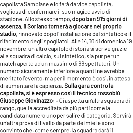
capolista Sambiase e lo farà da vice capolista,
LACITYMAG.IT
vogliosa di confermare il suo magico avvio di
stagione. Allo stesso tempo,
dopo ben 915 giorni di
ILREGGINO.IT
assenza, il Soriano tornerà a giocare nel proprio
stadio,
rinnovato dopo l’installazione del sintetico e il
COSENZACHANNEL.IT
rifacimento degli spogliatoi. Alle 14,30 di domenica 19
ILVIBONESE.IT
novembre, un altro capitolo di storia si scrive grazie
alla squadra di calcio, sul sintetico, sia pur per un
CATANZAROCHANNEL.IT
match aperto ad un massimo di 99 spettatori. Un
numero sicuramente inferiore a quanti ne avrebbe
LACAPITALENEWS.IT
meritato l’evento, ma per il momento è così, in attesa
di aumentare la capienza.
Sulla gara contro la
App
capolista, si è espresso così il tecnico rossoblù
ANDROID
Giuseppe Giovinazzo:
«Ci aspetta un’altra squadra di
rango, quella accreditata da più parti come la
APPLE
candidata numero uno per salire di categoria. Servirà
un’altra prova di livello da parte dei miei e sono
convinto che, come sempre, la squadra darà il