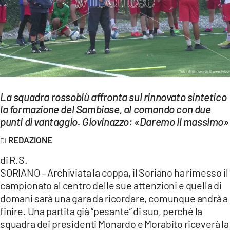
EVENTI
SPORT
Streaming
LAC TV
La squadra rossoblù affronta sul rinnovato sintetico
LAC NETWORK
la formazione del Sambiase, al comando con due
punti di vantaggio. Giovinazzo: «Daremo il massimo»
LAC ONAIR
REDAZIONE
LaC
di R.S.
Network
SORIANO – Archiviata la coppa, il Soriano ha rimesso il
LACPLAY.IT
campionato al centro delle sue attenzioni e quella di
domani sarà una gara da ricordare, comunque andrà a
LACTV.IT
finire. Una partita già “pesante” di suo, perché la
LACONAIR.IT
squadra dei presidenti Monardo e Morabito riceverà la