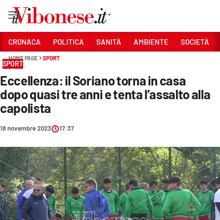
Vai
CRONACA
POLITICA
SANITÀ
AMBIENTE
SOCIETÀ
HOME PAGE
SPORT
Sezioni
SPORT
Eccellenza: il Soriano torna in casa
CRONACA
dopo quasi tre anni e tenta l’assalto alla
POLITICA
capolista
SANITÀ
18 novembre 2023
17:37
AMBIENTE
SOCIETÀ
CULTURA
ECONOMIA E LAVORO