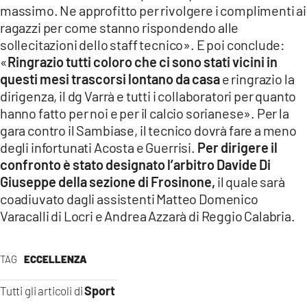
massimo. Ne approfitto per rivolgere i complimenti ai
ragazzi per come stanno rispondendo alle
sollecitazioni dello staff tecnico». E poi conclude:
«
Ringrazio tutti coloro che ci sono stati vicini in
questi mesi trascorsi lontano da casa
e ringrazio la
dirigenza, il dg Varrà e tutti i collaboratori per quanto
hanno fatto per noi e per il calcio sorianese». Per la
gara contro il Sambiase, il tecnico dovrà fare a meno
degli infortunati Acosta e Guerrisi.
Per dirigere il
confronto è stato designato l’arbitro Davide Di
Giuseppe della sezione di Frosinone,
il quale sarà
coadiuvato dagli assistenti Matteo Domenico
Varacalli di Locri e Andrea Azzarà di Reggio Calabria.
TAG
ECCELLENZA
Sport
Tutti gli articoli di