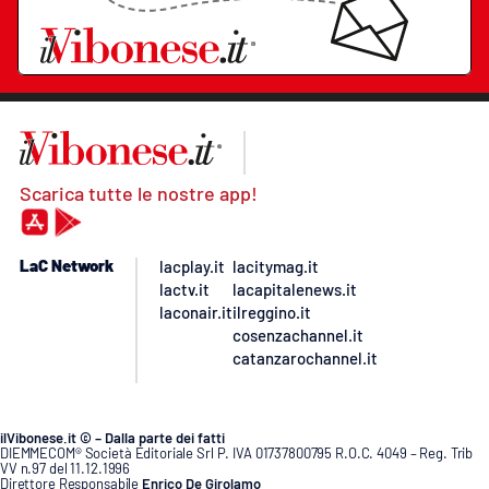
Scarica tutte le nostre app!
LaC Network
lacplay.it
lacitymag.it
lactv.it
lacapitalenews.it
laconair.it
ilreggino.it
cosenzachannel.it
catanzarochannel.it
ilVibonese.it © – Dalla parte dei fatti
DIEMMECOM® Società Editoriale Srl P. IVA 01737800795 R.O.C. 4049 – Reg. Trib
VV n.97 del 11.12.1996
Direttore Responsabile
Enrico De Girolamo