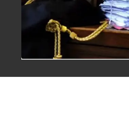
Eventi
Sport
Streaming
LaC TV
Lac Network
LaC OnAir
LaC
Network
lacplay.it
lactv.it