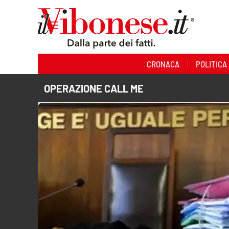
Sezioni
CRONACA
POLITICA
Cronaca
OPERAZIONE CALL ME
Politica
Sanità
Ambiente
Società
Cultura
Economia e Lavoro