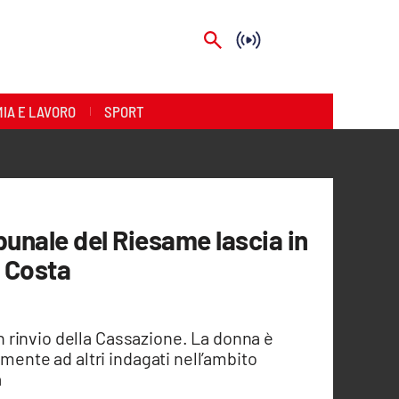
IA E LAVORO
SPORT
ibunale del Riesame lascia in
a Costa
 rinvio della Cassazione. La donna è
amente ad altri indagati nell’ambito
a