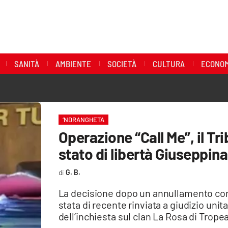
SANITÀ
AMBIENTE
SOCIETÀ
CULTURA
ECONOM
‘NDRANGHETA
Operazione “Call Me”, il Tr
stato di libertà Giuseppin
G. B.
La decisione dopo un annullamento con
stata di recente rinviata a giudizio unit
dell’inchiesta sul clan La Rosa di Trope