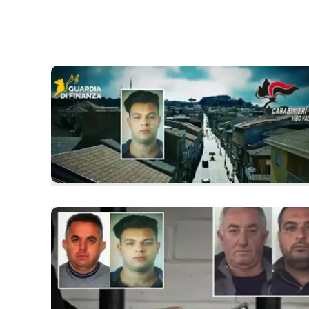
laconair.it
lacitymag.it
ilreggino.it
cosenzachannel.it
ilvibonese.it
catanzarochannel.it
lacapitalenews.it
App
Android