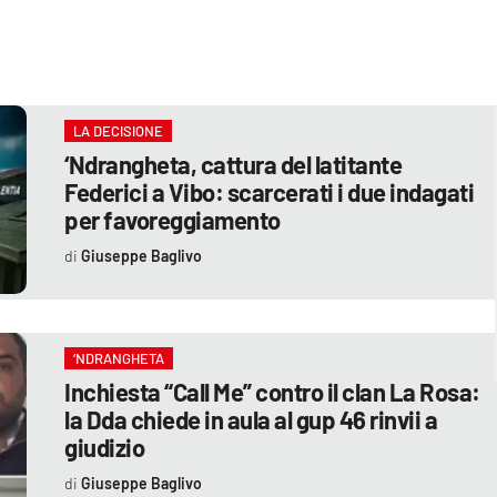
LA DECISIONE
‘Ndrangheta, cattura del latitante
Federici a Vibo: scarcerati i due indagati
per favoreggiamento
Giuseppe Baglivo
‘NDRANGHETA
Inchiesta “Call Me” contro il clan La Rosa:
la Dda chiede in aula al gup 46 rinvii a
giudizio
Giuseppe Baglivo