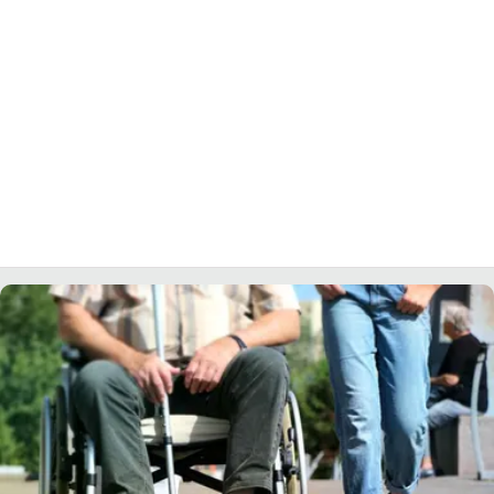
LACITYMAG.IT
ILREGGINO.IT
COSENZACHANNEL.IT
ILVIBONESE.IT
CATANZAROCHANNEL.IT
LACAPITALENEWS.IT
App
ANDROID
APPLE