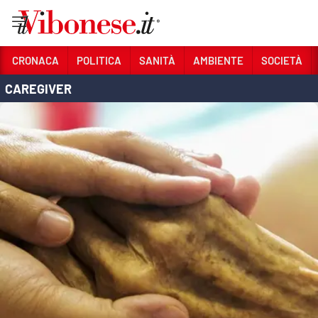
Vai
CRONACA
POLITICA
SANITÀ
AMBIENTE
SOCIETÀ
CAREGIVER
Sezioni
CRONACA
POLITICA
SANITÀ
AMBIENTE
SOCIETÀ
CULTURA
ECONOMIA E LAVORO