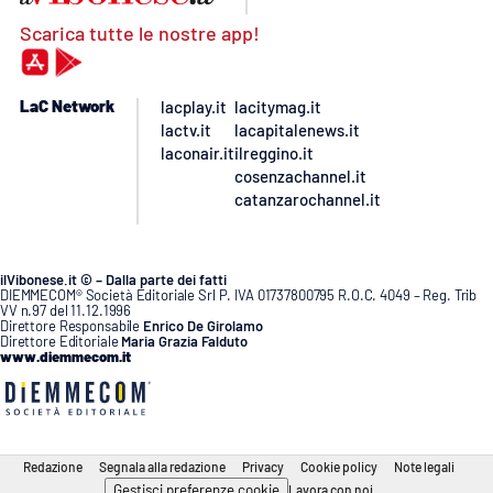
Scarica tutte le nostre app!
LaC Network
lacplay.it
lacitymag.it
lactv.it
lacapitalenews.it
laconair.it
ilreggino.it
cosenzachannel.it
catanzarochannel.it
ilVibonese.it © – Dalla parte dei fatti
DIEMMECOM® Società Editoriale Srl P. IVA 01737800795 R.O.C. 4049 – Reg. Trib
VV n.97 del 11.12.1996
Direttore Responsabile
Enrico De Girolamo
Direttore Editoriale
Maria Grazia Falduto
www.diemmecom.it
Redazione
Segnala alla redazione
Privacy
Cookie policy
Note legali
Gestisci preferenze cookie
Lavora con noi