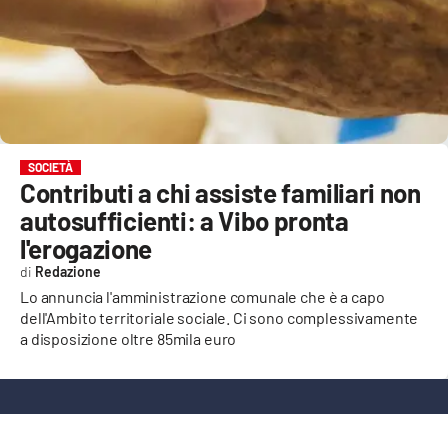
EVENTI
SPORT
Streaming
LAC TV
SOCIETÀ
Contributi a chi assiste familiari non
LAC NETWORK
autosufficienti: a Vibo pronta
LAC ONAIR
l'erogazione
Redazione
LaC
Lo annuncia l'amministrazione comunale che è a capo
Network
dell'Ambito territoriale sociale. Ci sono complessivamente
a disposizione oltre 85mila euro
LACPLAY.IT
LACTV.IT
LACONAIR.IT