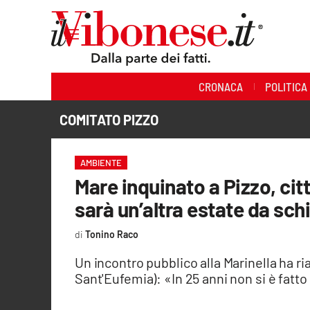
Sezioni
CRONACA
POLITICA
Cronaca
COMITATO PIZZO
Politica
Sanità
AMBIENTE
Mare inquinato a Pizzo, cit
Ambiente
sarà un’altra estate da sch
Società
Tonino Raco
Cultura
Un incontro pubblico alla Marinella ha ri
Sant'Eufemia): «In 25 anni non si è fatto
Economia e Lavoro