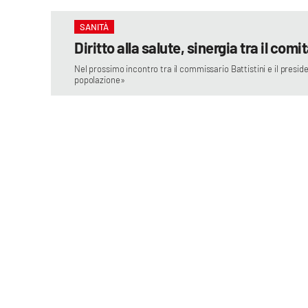
laconair.it
SANITÀ
Diritto alla salute, sinergia tra il comi
lacitymag.it
Nel prossimo incontro tra il commissario Battistini e il presid
popolazione»
ilreggino.it
cosenzachannel.it
ilvibonese.it
catanzarochannel.it
lacapitalenews.it
App
Android