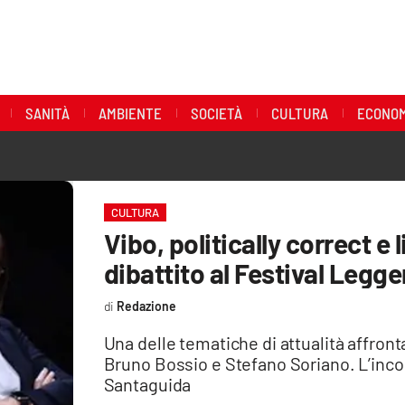
SANITÀ
AMBIENTE
SOCIETÀ
CULTURA
ECONOM
CULTURA
Vibo, politically correct e
dibattito al Festival Legg
Redazione
Una delle tematiche di attualità affron
Bruno Bossio e Stefano Soriano. L’inco
Santaguida