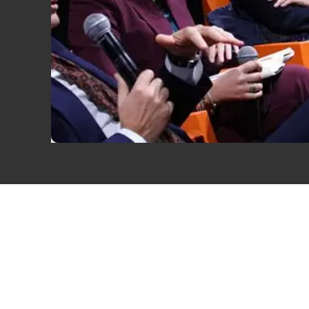
Eventi
Sport
Streaming
LaC TV
Lac Network
LaC OnAir
LaC
Network
lacplay.it
lactv.it