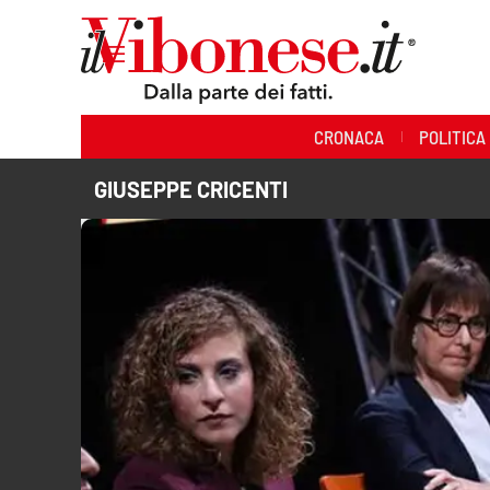
Sezioni
CRONACA
POLITICA
Cronaca
GIUSEPPE CRICENTI
Politica
Sanità
Ambiente
Società
Cultura
Economia e Lavoro