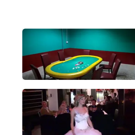
laconair.it
lacitymag.it
ilreggino.it
cosenzachannel.it
ilvibonese.it
catanzarochannel.it
lacapitalenews.it
App
Android