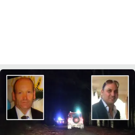
LACITYMAG.IT
ILREGGINO.IT
COSENZACHANNEL.IT
ILVIBONESE.IT
CATANZAROCHANNEL.IT
LACAPITALENEWS.IT
App
ANDROID
APPLE