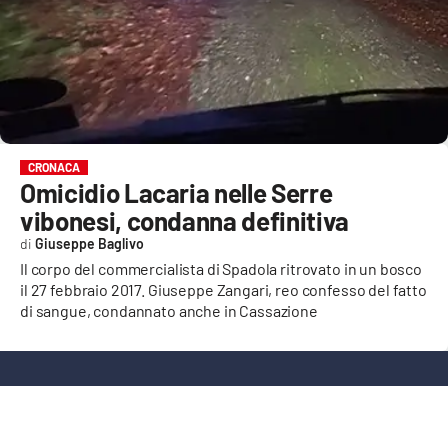
EVENTI
SPORT
Streaming
LAC TV
CRONACA
Omicidio Lacaria nelle Serre
LAC NETWORK
vibonesi, condanna definitiva
LAC ONAIR
Giuseppe Baglivo
Il corpo del commercialista di Spadola ritrovato in un bosco
il 27 febbraio 2017. Giuseppe Zangari, reo confesso del fatto
LaC
Network
di sangue, condannato anche in Cassazione
LACPLAY.IT
LACTV.IT
LACONAIR.IT