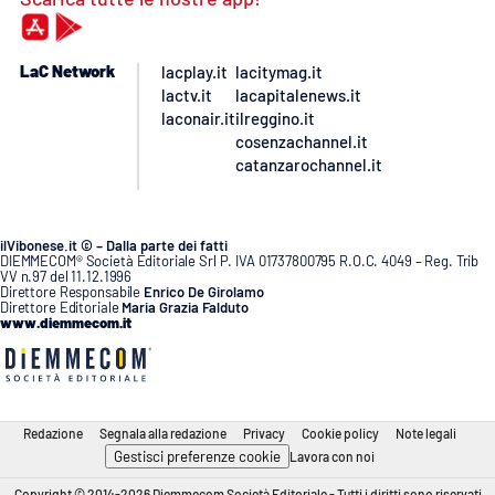
LaC Network
lacplay.it
lacitymag.it
lactv.it
lacapitalenews.it
laconair.it
ilreggino.it
cosenzachannel.it
catanzarochannel.it
ilVibonese.it © – Dalla parte dei fatti
DIEMMECOM® Società Editoriale Srl P. IVA 01737800795 R.O.C. 4049 – Reg. Trib
VV n.97 del 11.12.1996
Direttore Responsabile
Enrico De Girolamo
Direttore Editoriale
Maria Grazia Falduto
www.diemmecom.it
Redazione
Segnala alla redazione
Privacy
Cookie policy
Note legali
Gestisci preferenze cookie
Lavora con noi
Copyright © 2014-2026 Diemmecom Società Editoriale - Tutti i diritti sono riservati