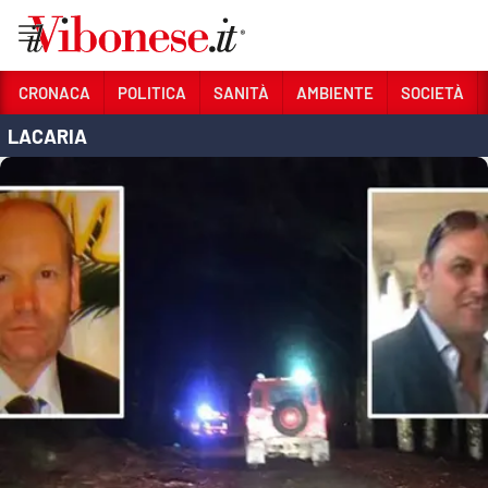
Vai
CRONACA
POLITICA
SANITÀ
AMBIENTE
SOCIETÀ
LACARIA
Sezioni
CRONACA
POLITICA
SANITÀ
AMBIENTE
SOCIETÀ
CULTURA
ECONOMIA E LAVORO