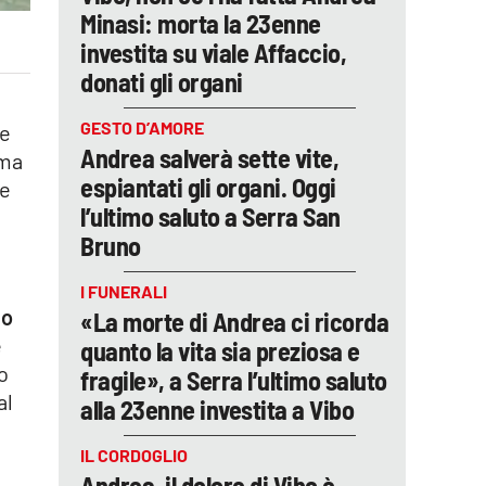
Minasi: morta la 23enne
investita su viale Affaccio,
donati gli organi
GESTO D’AMORE
le
Andrea salverà sette vite,
ima
espiantati gli organi. Oggi
 e
l’ultimo saluto a Serra San
Bruno
I FUNERALI
co
«La morte di Andrea ci ricorda
e
quanto la vita sia preziosa e
o
fragile», a Serra l’ultimo saluto
al
alla 23enne investita a Vibo
IL CORDOGLIO
Andrea, il dolore di Vibo è