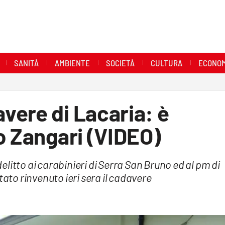
SANITÀ
AMBIENTE
SOCIETÀ
CULTURA
ECONOM
vere di Lacaria: è
o Zangari (VIDEO)
litto ai carabinieri di Serra San Bruno ed al pm di
tato rinvenuto ieri sera il cadavere