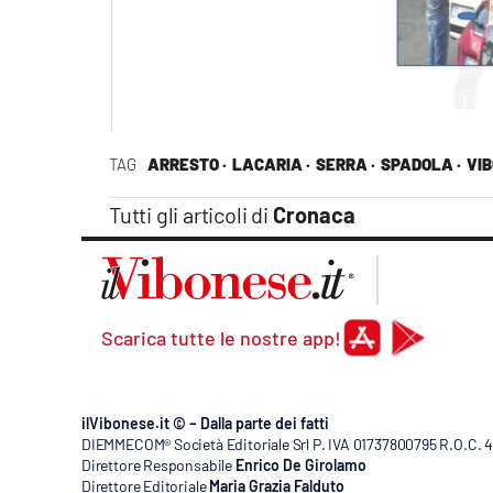
TAG
ARRESTO ·
LACARIA ·
SERRA ·
SPADOLA ·
VIB
Tutti gli articoli di
Cronaca
Scarica tutte le nostre app!
ilVibonese.it © – Dalla parte dei fatti
DIEMMECOM® Società Editoriale Srl P. IVA 01737800795 R.O.C. 404
Direttore Responsabile
Enrico De Girolamo
Direttore Editoriale
Maria Grazia Falduto