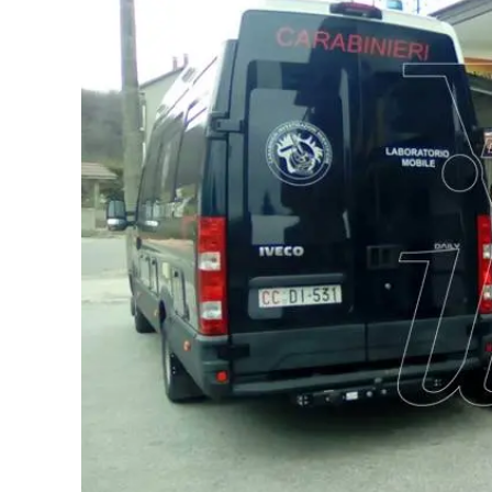
Eventi
Sport
Streaming
LaC TV
Lac Network
LaC OnAir
LaC
Network
lacplay.it
lactv.it