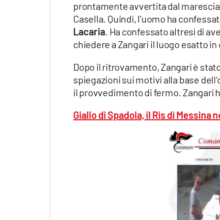
prontamente avvertita dal marescia
Casella. Quindi, l’uomo ha confessat
Lacaria
. Ha confessato altresì di ave
chiedere a Zangari il luogo esatto in
Dopo il ritrovamento, Zangari è stato
spiegazioni sui motivi alla base dell
il provvedimento di fermo. Zangari 
Giallo di Spadola, il Ris di Messina 