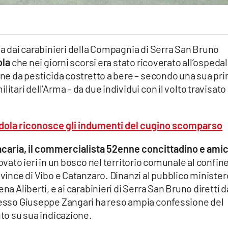
lba dai carabinieri della Compagnia di Serra San Bruno
ola
che nei giorni scorsi era stato ricoverato all’ospeda
ione da pesticida costretto a bere – secondo una sua pr
itari dell’Arma – da due individui con il volto travisato
dola riconosce gli indumenti del cugino scomparso
caria, il commercialista 52enne concittadino e ami
rovato ieri in un bosco nel territorio comunale al confin
ovince di Vibo e Catanzaro. Dinanzi al pubblico minister
na Aliberti, e ai carabinieri di Serra San Bruno diretti d
stesso Giuseppe Zangari ha reso ampia confessione del
uto su sua indicazione.