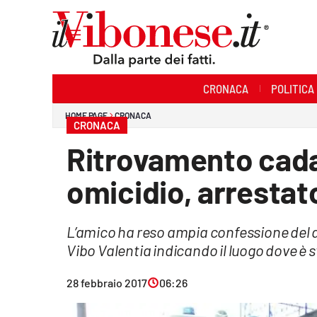
Sezioni
CRONACA
POLITICA
Cronaca
HOME PAGE
CRONACA
CRONACA
Politica
Ritrovamento cada
Sanità
omicidio, arrestat
Ambiente
L’amico ha reso ampia confessione del de
Società
Vibo Valentia indicando il luogo dove è s
Cultura
28 febbraio 2017
06:26
Economia e Lavoro