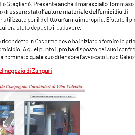
llo Staglianò. Presente anche il maresciallo Tommaso
o di essere stato
l’autore materiale dell’omicidio di
r utilizzato per il delitto un’arma impropria. E’ stato il p
 cui era stato deposto il cadavere.
 ricondotto in Caserma dove ha iniziato a fornire le pr
’omicidio. A quel punto il pm ha disposto nei suoi confro
ha nominato quale suo difensore l’avvocato Enzo Galeo
nel negozio di Zangari