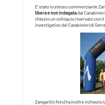
E’ stato lo stesso commerciante Za
libera e non indagata
dai Carabinier
chiesto un colloquio riservato con i
investigativo dei Carabinieri di Serra
Zangari (in foto) ha inoltre richiest