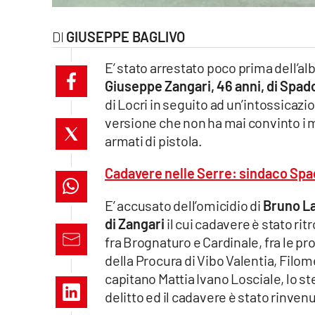
laconair.it
GIUSEPPE BAGLIVO
lacitymag.it
E’ stato arrestato poco prima dell’a
Giuseppe Zangari, 46 anni, di Spad
ilreggino.it
di Locri in seguito ad un’intossicaz
cosenzachannel.it
versione che non ha mai convinto i mil
armati di pistola.
ilvibonese.it
Cadavere nelle Serre: sindaco Spa
catanzarochannel.it
E’ accusato dell’omicidio di
Bruno La
lacapitalenews.it
di Zangari
il cui cadavere è stato rit
fra Brognaturo e Cardinale, fra le pr
della Procura di Vibo Valentia, Filome
App
capitano Mattia Ivano Losciale, lo 
Android
delitto ed il cadavere è stato rinven