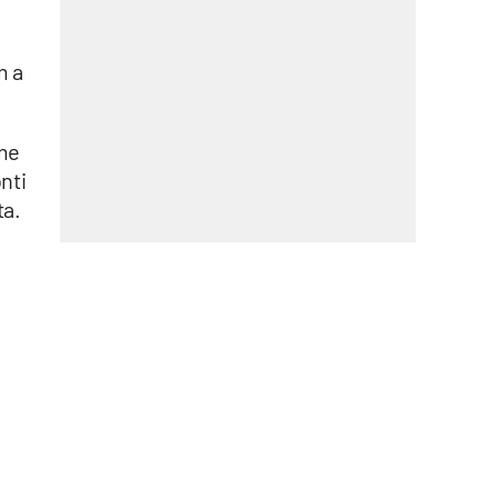
m a
ime
nti
ta.