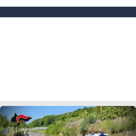
LACITYMAG.IT
ILREGGINO.IT
COSENZACHANNEL.IT
ILVIBONESE.IT
CATANZAROCHANNEL.IT
LACAPITALENEWS.IT
App
ANDROID
APPLE