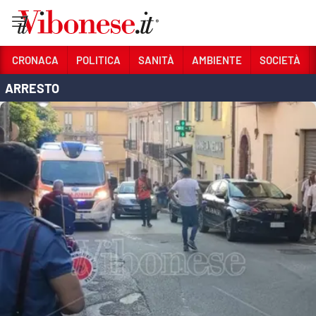
Vai
CRONACA
POLITICA
SANITÀ
AMBIENTE
SOCIETÀ
ARRESTO
Sezioni
CRONACA
POLITICA
SANITÀ
AMBIENTE
SOCIETÀ
CULTURA
ECONOMIA E LAVORO