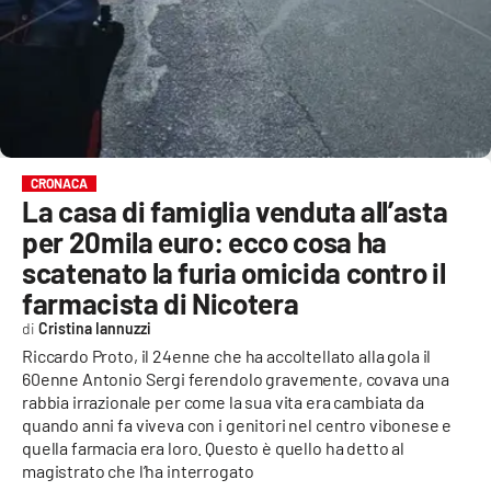
EVENTI
SPORT
Streaming
LAC TV
CRONACA
La casa di famiglia venduta all’asta
LAC NETWORK
per 20mila euro: ecco cosa ha
LAC ONAIR
scatenato la furia omicida contro il
farmacista di Nicotera
LaC
Cristina Iannuzzi
Network
Riccardo Proto, il 24enne che ha accoltellato alla gola il
LACPLAY.IT
60enne Antonio Sergi ferendolo gravemente, covava una
rabbia irrazionale per come la sua vita era cambiata da
LACTV.IT
quando anni fa viveva con i genitori nel centro vibonese e
quella farmacia era loro. Questo è quello ha detto al
magistrato che l’ha interrogato
LACONAIR.IT