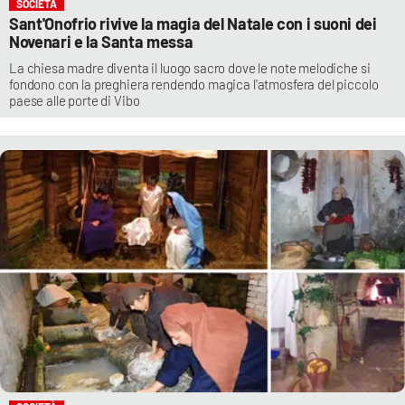
SOCIETÀ
Sant'Onofrio rivive la magia del Natale con i suoni dei
Novenari e la Santa messa
La chiesa madre diventa il luogo sacro dove le note melodiche si
fondono con la preghiera rendendo magica l'atmosfera del piccolo
paese alle porte di Vibo