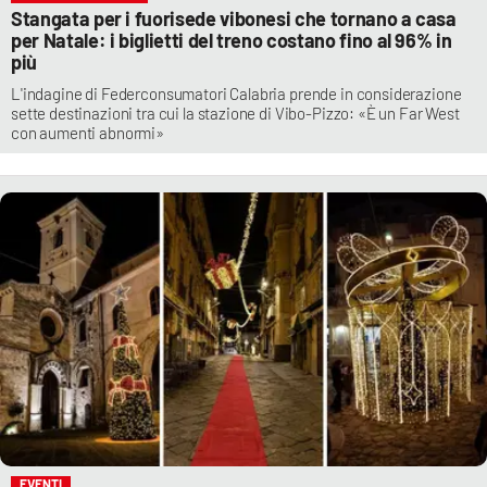
Stangata per i fuorisede vibonesi che tornano a casa
per Natale: i biglietti del treno costano fino al 96% in
più
L'indagine di Federconsumatori Calabria prende in considerazione
sette destinazioni tra cui la stazione di Vibo-Pizzo: «È un Far West
con aumenti abnormi»
EVENTI