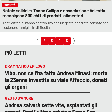
SOCIETÀ
Natale solidale: Tonno Callipo e associazione Valentia
raccolgono 800 chili di prodotti alimentari
Tanti cittadini hanno contribuito con un gesto concreto pensato per
sostenere famiglie in difficoltà
1
2
3
4
5
PIÙ LETTI
DRAMMATICO EPILOGO
Vibo, non ce l’ha fatta Andrea Minasi: morta
la 23enne investita su viale Affaccio, donati
gli organi
GESTO D’AMORE
Andrea salverà sette vite, espiantati gli
organi. Oggi l’ultimo saluto a Serra San