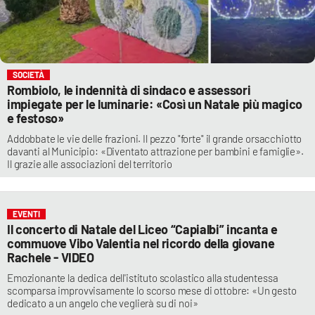
SOCIETÀ
Rombiolo, le indennità di sindaco e assessori
impiegate per le luminarie: «Così un Natale più magico
e festoso»
Addobbate le vie delle frazioni. Il pezzo "forte" il grande orsacchiotto
davanti al Municipio: «Diventato attrazione per bambini e famiglie».
Il grazie alle associazioni del territorio
EVENTI
Il concerto di Natale del Liceo “Capialbi” incanta e
commuove Vibo Valentia nel ricordo della giovane
Rachele - VIDEO
Emozionante la dedica dell'istituto scolastico alla studentessa
scomparsa improvvisamente lo scorso mese di ottobre: «Un gesto
dedicato a un angelo che veglierà su di noi»