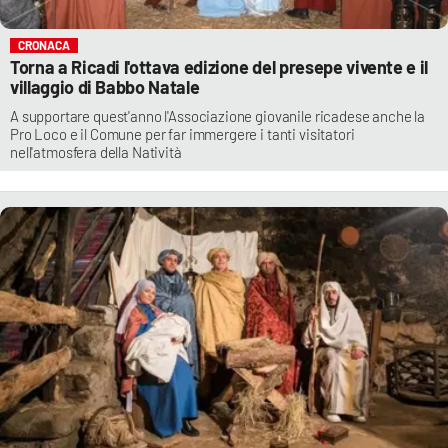
CRONACA
Torna a Ricadi l'ottava edizione del presepe vivente e il
villaggio di Babbo Natale
A supportare quest'anno l'Associazione giovanile ricadese anche la
Pro Loco e il Comune per far immergere i tanti visitatori
nell'atmosfera della Natività