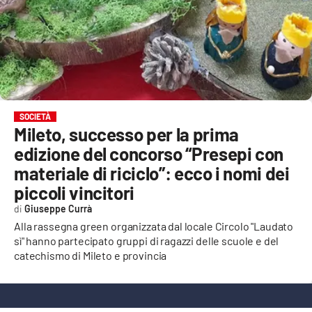
EVENTI
SPORT
Streaming
LAC TV
SOCIETÀ
Mileto, successo per la prima
LAC NETWORK
edizione del concorso “Presepi con
LAC ONAIR
materiale di riciclo”: ecco i nomi dei
piccoli vincitori
LaC
Giuseppe Currà
Network
Alla rassegna green organizzata dal locale Circolo "Laudato
LACPLAY.IT
sì" hanno partecipato gruppi di ragazzi delle scuole e del
catechismo di Mileto e provincia
LACTV.IT
LACONAIR.IT