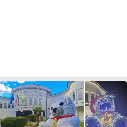
LACITYMAG.IT
ILREGGINO.IT
COSENZACHANNEL.IT
ILVIBONESE.IT
CATANZAROCHANNEL.IT
LACAPITALENEWS.IT
App
ANDROID
APPLE