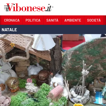
Vai
CRONACA
POLITICA
SANITÀ
AMBIENTE
SOCIETÀ
NATALE
Sezioni
CRONACA
POLITICA
SANITÀ
AMBIENTE
SOCIETÀ
CULTURA
ECONOMIA E LAVORO