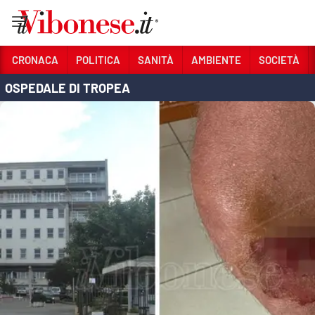
Vai
CRONACA
POLITICA
SANITÀ
AMBIENTE
SOCIETÀ
OSPEDALE DI TROPEA
Sezioni
CRONACA
POLITICA
SANITÀ
AMBIENTE
SOCIETÀ
CULTURA
ECONOMIA E LAVORO