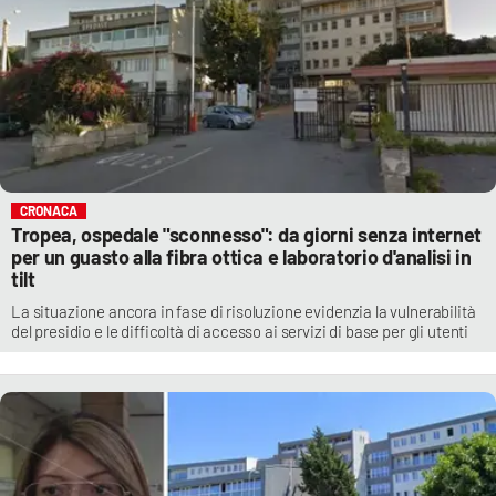
CRONACA
Tropea, ospedale "sconnesso": da giorni senza internet
per un guasto alla fibra ottica e laboratorio d'analisi in
tilt
La situazione ancora in fase di risoluzione evidenzia la vulnerabilità
del presidio e le difficoltà di accesso ai servizi di base per gli utenti