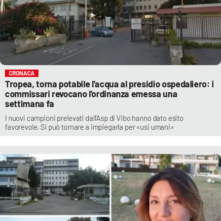
CRONACA
Tropea, torna potabile l'acqua al presidio ospedaliero: i
commissari revocano l'ordinanza emessa una
settimana fa
I nuovi campioni prelevati dall'Asp di Vibo hanno dato esito
favorevole. Si può tornare a impiegarla per «usi umani»