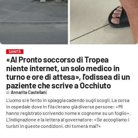
EVENTI
SPORT
Streaming
LAC TV
SANITÀ
«Al Pronto soccorso di Tropea
LAC NETWORK
niente internet, un solo medico in
LAC ONAIR
turno e ore di attesa», l'odissea di un
paziente che scrive a Occhiuto
LaC
Annarita Castellani
Network
L'uomo si è ferito in spiaggia cadendo sugli scogli. La corsa
LACPLAY.IT
in ospedale dove in fila c'erano già diverse persone: «Mi
hanno registrato scrivendo nome e cognome su un foglio».
LACTV.IT
L'indignazione e la lettera al governatore: «Se accogliamo i
turisti in queste condizioni, chi tornerà mai?»
LACONAIR.IT