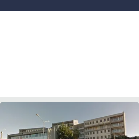
LACITYMAG.IT
ILREGGINO.IT
COSENZACHANNEL.IT
ILVIBONESE.IT
CATANZAROCHANNEL.IT
LACAPITALENEWS.IT
App
ANDROID
APPLE