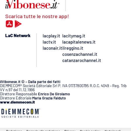
Scarica tutte le nostre app!
LaC Network
lacplay.it
lacitymag.it
lactv.it
lacapitalenews.it
laconair.it
ilreggino.it
cosenzachannel.it
catanzarochannel.it
ilVibonese.it © – Dalla parte dei fatti
DIEMMECOM® Società Editoriale Srl P. IVA 01737800795 R.O.C. 4049 – Reg. Trib
VV n.97 del 11.12.1996
Direttore Responsabile
Enrico De Girolamo
Direttore Editoriale
Maria Grazia Falduto
www.diemmecom.it