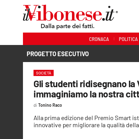
Sezioni
CRONACA
POLITICA
Cronaca
PROGETTO ESECUTIVO
Politica
Sanità
SOCIETÀ
Gli studenti ridisegnano la 
Ambiente
immaginiamo la nostra cit
Società
Tonino Raco
Cultura
Alla prima edizione del Premio Smart is
innovative per migliorare la qualità della
Economia e Lavoro