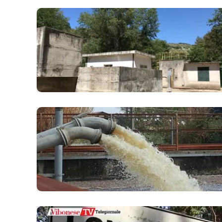
laconair.it
lacitymag.it
ilreggino.it
cosenzachannel.it
ilvibonese.it
catanzarochannel.it
lacapitalenews.it
App
Android