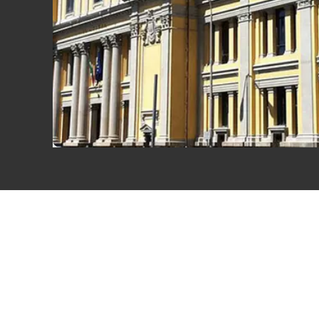
Eventi
Sport
Streaming
LaC TV
Lac Network
LaC OnAir
LaC
Network
lacplay.it
lactv.it