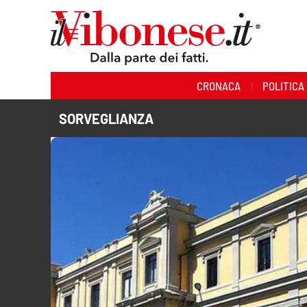
Sezioni
CRONACA
POLITICA
Cronaca
SORVEGLIANZA
Politica
Sanità
Ambiente
Società
Cultura
Economia e Lavoro