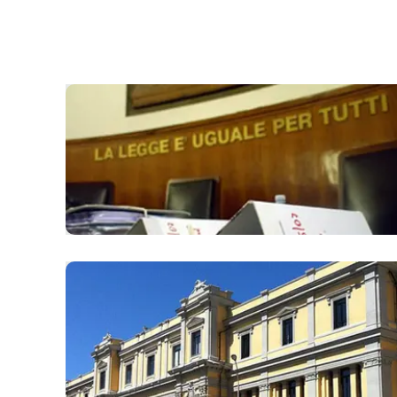
laconair.it
lacitymag.it
ilreggino.it
cosenzachannel.it
ilvibonese.it
catanzarochannel.it
lacapitalenews.it
App
Android