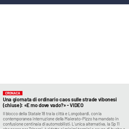
LACITYMAG.IT
ILREGGINO.IT
COSENZACHANNEL.IT
ILVIBONESE.IT
CATANZAROCHANNEL.IT
LACAPITALENEWS.IT
App
CRONACA
ANDROID
Una giornata di ordinario caos sulle strade vibonesi
(chiuse): «E mo dove vado?» - VIDEO
APPLE
Il blocco della Statale 18 tra la città e Longobardi, con la
contemporanea interruzione della Maierato-Pizzo ha mandato in
confusione centinaia di automobilisti. L’unica alternativa, la Sp 11