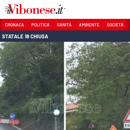
Vai
CRONACA
POLITICA
SANITÀ
AMBIENTE
SOCIETÀ
STATALE 18 CHIUSA
Sezioni
CRONACA
POLITICA
SANITÀ
AMBIENTE
SOCIETÀ
CULTURA
ECONOMIA E LAVORO