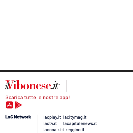
Scarica tutte le nostre app!
LaC Network
lacplay.it
lacitymag.it
lactv.it
lacapitalenews.it
laconair.it
ilreggino.it