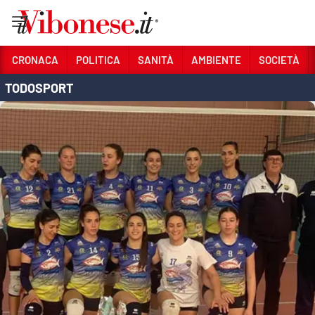
Vai
CRONACA
POLITICA
SANITÀ
AMBIENTE
SOCIETÀ
TODOSPORT
Sezioni
CRONACA
POLITICA
SANITÀ
AMBIENTE
SOCIETÀ
CULTURA
ECONOMIA E LAVORO