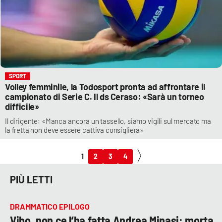
SPORT
Volley femminile, la Todosport pronta ad affrontare il
campionato di Serie C. Il ds Ceraso: «Sarà un torneo
difficile»
Il dirigente: «Manca ancora un tassello, siamo vigili sul mercato ma
la fretta non deve essere cattiva consigliera»
1
2
3
4
PIÙ LETTI
DRAMMATICO EPILOGO
Vibo, non ce l’ha fatta Andrea Minasi: morta