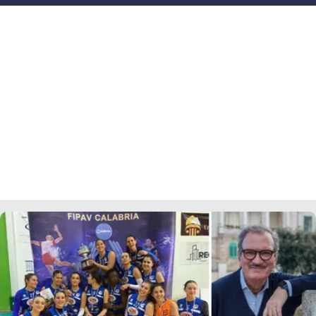
LACITYMAG.IT
ILREGGINO.IT
COSENZACHANNEL.IT
ILVIBONESE.IT
CATANZAROCHANNEL.IT
LACAPITALENEWS.IT
App
ANDROID
APPLE