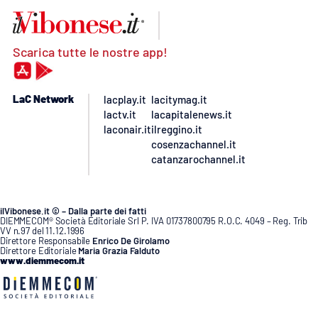
Scarica tutte le nostre app!
LaC Network
lacplay.it
lacitymag.it
lactv.it
lacapitalenews.it
laconair.it
ilreggino.it
cosenzachannel.it
catanzarochannel.it
ilVibonese.it © – Dalla parte dei fatti
DIEMMECOM® Società Editoriale Srl P. IVA 01737800795 R.O.C. 4049 – Reg. Trib
VV n.97 del 11.12.1996
Direttore Responsabile
Enrico De Girolamo
Direttore Editoriale
Maria Grazia Falduto
www.diemmecom.it