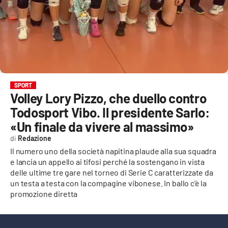
EVENTI
SPORT
Streaming
LAC TV
SPORT
Volley Lory Pizzo, che duello contro
LAC NETWORK
Todosport Vibo. Il presidente Sarlo:
LAC ONAIR
«Un finale da vivere al massimo»
Redazione
LaC
Il numero uno della società napitina plaude alla sua squadra
Network
e lancia un appello ai tifosi perché la sostengano in vista
delle ultime tre gare nel torneo di Serie C caratterizzate da
LACPLAY.IT
un testa a testa con la compagine vibonese. In ballo c'è la
promozione diretta
LACTV.IT
LACONAIR.IT