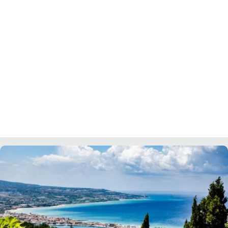
LACITYMAG.IT
ILREGGINO.IT
COSENZACHANNEL.IT
ILVIBONESE.IT
CATANZAROCHANNEL.IT
LACAPITALENEWS.IT
App
ANDROID
APPLE