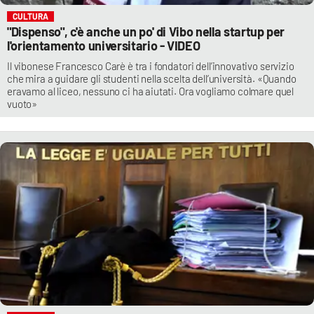
CULTURA
"Dispenso", c'è anche un po' di Vibo nella startup per
l'orientamento universitario - VIDEO
Il vibonese Francesco Carè è tra i fondatori dell’innovativo servizio
che mira a guidare gli studenti nella scelta dell’università. «Quando
eravamo al liceo, nessuno ci ha aiutati. Ora vogliamo colmare quel
vuoto»