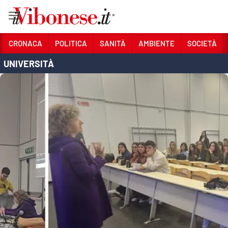
Vai
CRONACA
POLITICA
SANITÀ
AMBIENTE
SOCIETÀ
UNIVERSITÀ
Sezioni
CRONACA
POLITICA
SANITÀ
AMBIENTE
SOCIETÀ
CULTURA
ECONOMIA E LAVORO