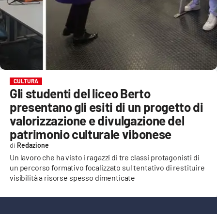
EVENTI
SPORT
Streaming
LAC TV
CULTURA
Gli studenti del liceo Berto
LAC NETWORK
presentano gli esiti di un progetto di
LAC ONAIR
valorizzazione e divulgazione del
patrimonio culturale vibonese
LaC
Redazione
Network
Un lavoro che ha visto i ragazzi di tre classi protagonisti di
LACPLAY.IT
un percorso formativo focalizzato sul tentativo di restituire
visibilità a risorse spesso dimenticate
LACTV.IT
LACONAIR.IT