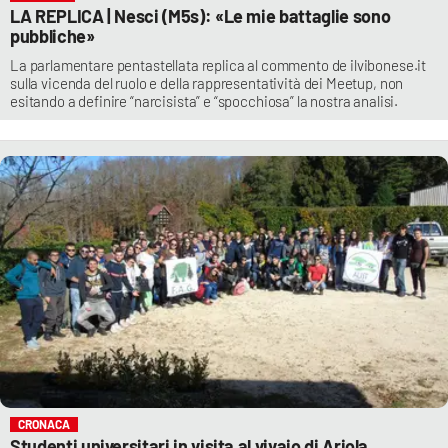
LA REPLICA | Nesci (M5s): «Le mie battaglie sono
pubbliche»
La parlamentare pentastellata replica al commento de ilvibonese.it
sulla vicenda del ruolo e della rappresentatività dei Meetup, non
esitando a definire “narcisista” e “spocchiosa” la nostra analisi.
CRONACA
Studenti universitari in visita al vivaio di Ariola