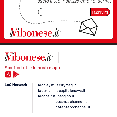
lascia il tuo indirizzo email e iscriviti
Iscriviti
Scarica tutte le nostre app!
LaC Network
lacplay.it
lacitymag.it
lactv.it
lacapitalenews.it
laconair.it
ilreggino.it
cosenzachannel.it
catanzarochannel.it