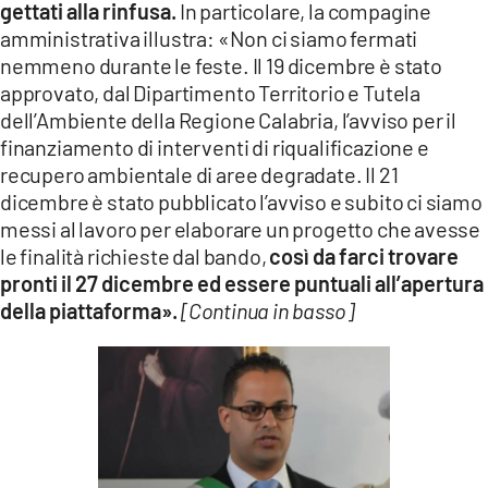
gettati alla rinfusa.
In particolare, la compagine
LACITYMAG.IT
amministrativa illustra: «Non ci siamo fermati
nemmeno durante le feste. Il 19 dicembre è stato
ILREGGINO.IT
approvato, dal Dipartimento Territorio e Tutela
dell’Ambiente della Regione Calabria, l’avviso per il
COSENZACHANNEL.IT
finanziamento di interventi di riqualificazione e
ILVIBONESE.IT
recupero ambientale di aree degradate. Il 21
dicembre è stato pubblicato l’avviso e subito ci siamo
CATANZAROCHANNEL.IT
messi al lavoro per elaborare un progetto che avesse
le finalità richieste dal bando,
così da farci trovare
LACAPITALENEWS.IT
pronti il 27 dicembre ed essere puntuali all’apertura
della piattaforma».
[Continua in basso]
App
ANDROID
APPLE