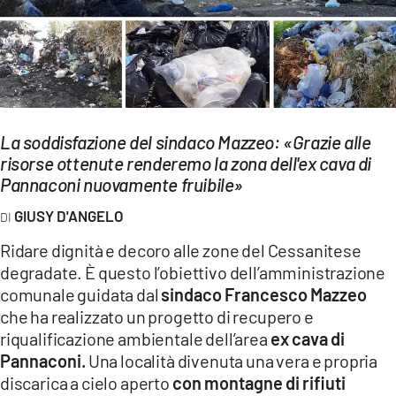
EVENTI
SPORT
Streaming
LAC TV
La soddisfazione del sindaco Mazzeo: «Grazie alle
risorse ottenute renderemo la zona dell'ex cava di
LAC NETWORK
Pannaconi nuovamente fruibile»
LAC ONAIR
GIUSY D'ANGELO
Ridare dignità e decoro alle zone del Cessanitese
LaC
degradate. È questo l’obiettivo dell’amministrazione
Network
comunale guidata dal
sindaco Francesco Mazzeo
LACPLAY.IT
che ha realizzato un progetto di recupero e
riqualificazione ambientale dell’area
ex cava di
LACTV.IT
Pannaconi.
Una località divenuta una vera e propria
LACONAIR.IT
discarica a cielo aperto
con montagne di rifiuti