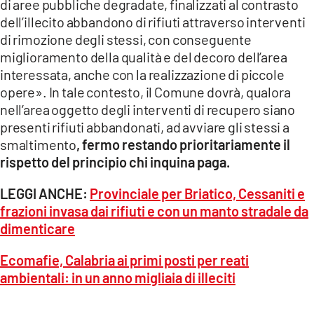
di aree pubbliche degradate, finalizzati al contrasto
dell’illecito abbandono di rifiuti attraverso interventi
di rimozione degli stessi, con conseguente
miglioramento della qualità e del decoro dell’area
interessata, anche con la realizzazione di piccole
opere». In tale contesto, il Comune dovrà, qualora
nell’area oggetto degli interventi di recupero siano
presenti rifiuti abbandonati, ad avviare gli stessi a
smaltimento
, fermo restando prioritariamente il
rispetto del principio chi inquina paga.
LEGGI ANCHE:
Provinciale per Briatico, Cessaniti e
frazioni invasa dai rifiuti e con un manto stradale da
dimenticare
Ecomafie, Calabria ai primi posti per reati
ambientali: in un anno migliaia di illeciti