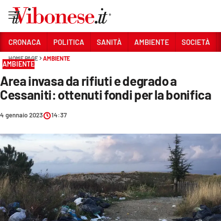
Vai
CRONACA
POLITICA
SANITÀ
AMBIENTE
SOCIETÀ
HOME PAGE
AMBIENTE
Sezioni
AMBIENTE
Area invasa da rifiuti e degrado a
CRONACA
Cessaniti: ottenuti fondi per la bonifica
POLITICA
4 gennaio 2023
14:37
SANITÀ
AMBIENTE
SOCIETÀ
CULTURA
ECONOMIA E LAVORO