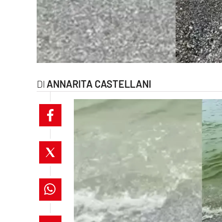
laconair.it
lacitymag.it
ilreggino.it
ANNARITA CASTELLANI
cosenzachannel.it
ilvibonese.it
catanzarochannel.it
lacapitalenews.it
App
Android