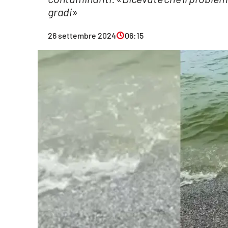
gradi»
Eventi
Sport
26 settembre 2024
06:15
Streaming
LaC TV
Lac Network
LaC OnAir
LaC
Network
lacplay.it
lactv.it