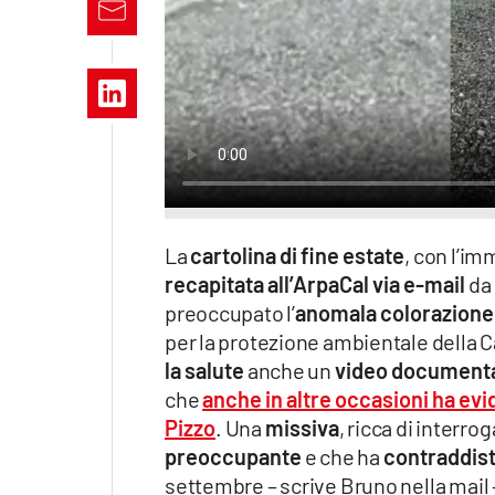
Apple
Vai
La
cartolina di fine estate
, con l’i
recapitata all’ArpaCal via e-mail
da
preoccupato l’
anomala colorazione
per la protezione ambientale della C
la salute
anche un
video document
che
anche in altre occasioni ha evi
Pizzo
. Una
missiva
, ricca di interrog
preoccupante
e che ha
contraddist
settembre – scrive Bruno nella mail 