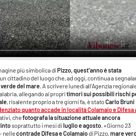
mmagine più simbolica di
Pizzo, quest’anno è stata
 un cittadino del luogo che, ad oggi, continua a segnala
 verde del mare
. A scrivere lunedì all’Agenzia regional
alabria, allegando ai propri
timori sui possibili rischi p
ale
, risalente proprio a tre giorni fa, è stato
Carlo Bruni
denziato
quanto accade in
località Colamaio e Difesa 
ativi, che
fotografa la situazione attuale ancora
into
soprattutto i mesi di
luglio e agosto
. «Giorno 23
– nelle
contrade Difesa e Colamaio
di Pizzo,
mare ver