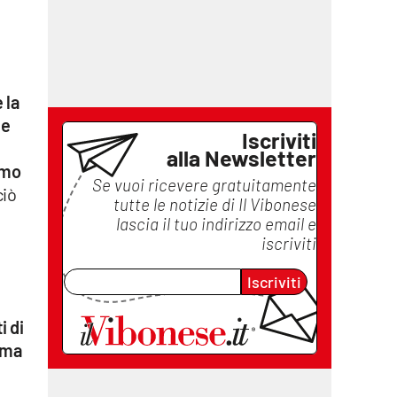
 la
 e
Iscriviti
alla Newsletter
omo
Se vuoi ricevere gratuitamente
ciò
tutte le notizie di
Il Vibonese
lascia il tuo indirizzo email e
iscriviti
Iscriviti
i di
ema