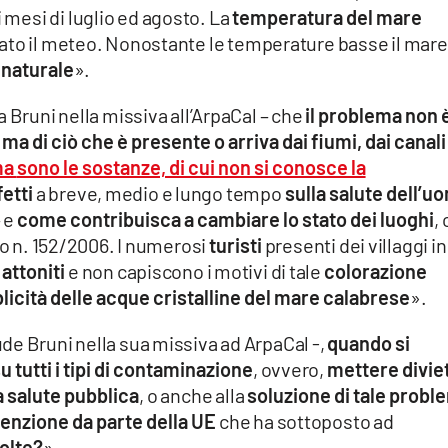
 mesi di luglio ed agosto. La
temperatura del mare
dato il meteo. Nonostante le temperature basse il mare
nnaturale
».
 Bruni nella missiva all’ArpaCal – che
il problema non è
a di ciò che è presente o arriva dai fiumi, dai canali
ma
sono le sostanze, di cui non si conosce la
fetti
a breve, medio e lungo tempo
sulla salute dell’u
– e
come contribuisca a cambiare lo stato dei luoghi
, 
vo n. 152/2006. I numerosi
turisti
presenti dei villaggi in
attoniti
e non capiscono i motivi di tale
colorazione
blicità delle acque cristalline del mare calabrese
».
de Bruni nella sua missiva ad ArpaCal -,
quando si
 tutti i tipi di contaminazione
, ovvero,
mettere diviet
la salute pubblica
, o anche alla
soluzione di tale probl
tenzione da parte della UE
che ha sottoposto ad
volte?
».