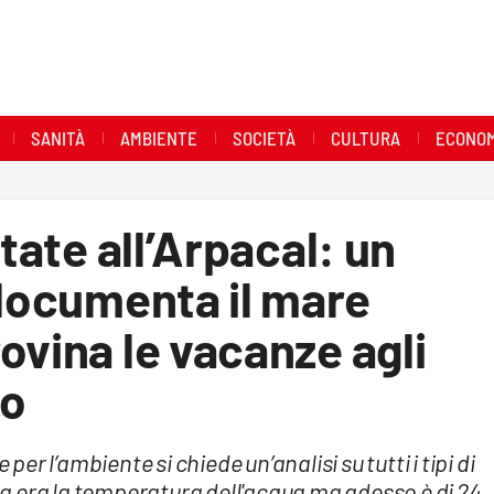
SANITÀ
AMBIENTE
SOCIETÀ
CULTURA
ECONOM
state all’Arpacal: un
 documenta il mare
ovina le vacanze agli
eo
per l’ambiente si chiede un’analisi su tutti i tipi di
a era la temperatura dell'acqua ma adesso è di 24