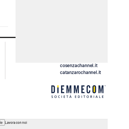
lacplay.it
lacitymag.it
lactv.it
lacapitalenews.it
laconair.it
ilreggino.it
cosenzachannel.it
catanzarochannel.it
ie
Lavora con noi