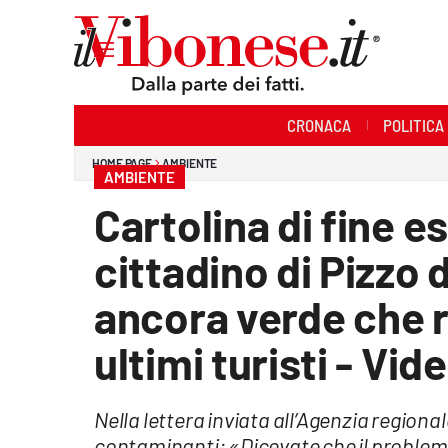
Sezioni
CRONACA
POLITICA
Cronaca
HOME PAGE
AMBIENTE
AMBIENTE
Politica
Cartolina di fine e
Sanità
cittadino di Pizzo
Ambiente
ancora verde che r
Società
ultimi turisti - Vid
Cultura
Nella lettera inviata all’Agenzia regionale 
Economia e Lavoro
contaminanti: «Dicevate che il problem