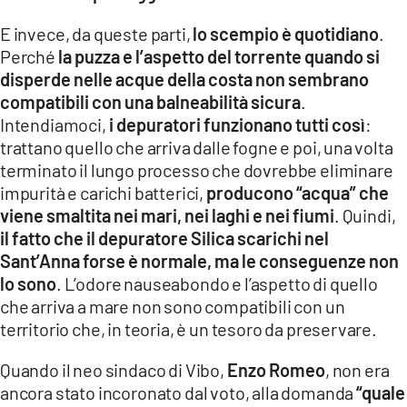
E invece, da queste parti,
lo scempio è quotidiano
.
Perché
la puzza e l’aspetto del torrente quando si
disperde nelle acque della costa non sembrano
compatibili con una balneabilità sicura
.
Intendiamoci,
i depuratori funzionano tutti così
:
trattano quello che arriva dalle fogne e poi, una volta
terminato il lungo processo che dovrebbe eliminare
impurità e carichi batterici,
producono “acqua” che
viene smaltita nei mari, nei laghi e nei fiumi
. Quindi,
il fatto che il depuratore Silica scarichi nel
Sant’Anna forse è normale, ma le conseguenze non
lo sono
. L’odore nauseabondo e l’aspetto di quello
che arriva a mare non sono compatibili con un
territorio che, in teoria, è un tesoro da preservare.
Quando il neo sindaco di Vibo,
Enzo Romeo
, non era
ancora stato incoronato dal voto, alla domanda
“quale