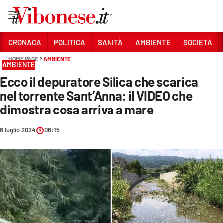
Vai
CRONACA
POLITICA
SANITÀ
AMBIENTE
SOCIETÀ
HOME PAGE
AMBIENTE
Sezioni
AMBIENTE
Ecco il depuratore Silica che scarica
CRONACA
nel torrente Sant’Anna: il VIDEO che
POLITICA
dimostra cosa arriva a mare
SANITÀ
8 luglio 2024
06:15
AMBIENTE
SOCIETÀ
CULTURA
ECONOMIA E LAVORO