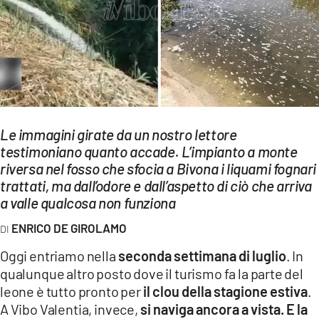
EVENTI
SPORT
Streaming
LAC TV
Le immagini girate da un nostro lettore
LAC NETWORK
testimoniano quanto accade. L’impianto a monte
riversa nel fosso che sfocia a Bivona i liquami fognari
LAC ONAIR
trattati, ma dall’odore e dall’aspetto di ciò che arriva
a valle qualcosa non funziona
LaC
Network
ENRICO DE GIROLAMO
LACPLAY.IT
Oggi entriamo nella
seconda settimana di luglio
. In
qualunque altro posto dove il turismo fa la parte del
LACTV.IT
leone è tutto pronto per
il clou della stagione estiva
.
LACONAIR.IT
A Vibo Valentia, invece,
si naviga ancora a vista. E la