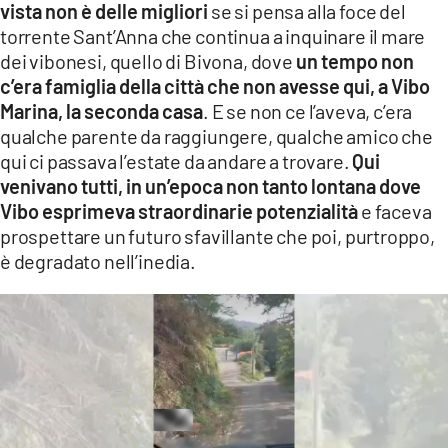
vista non è delle migliori
se si pensa alla foce del
LACITYMAG.IT
torrente Sant’Anna che continua a inquinare il mare
dei vibonesi, quello di Bivona, dove
un tempo non
ILREGGINO.IT
c’era famiglia della città che non avesse qui, a Vibo
Marina, la seconda casa
. E se non ce l’aveva, c’era
COSENZACHANNEL.IT
qualche parente da raggiungere, qualche amico che
ILVIBONESE.IT
qui ci passava l’estate da andare a trovare.
Qui
venivano tutti, in un’epoca non tanto lontana dove
CATANZAROCHANNEL.IT
Vibo esprimeva straordinarie potenzialità
e faceva
prospettare un futuro sfavillante che poi, purtroppo,
LACAPITALENEWS.IT
è degradato nell’inedia.
App
ANDROID
APPLE