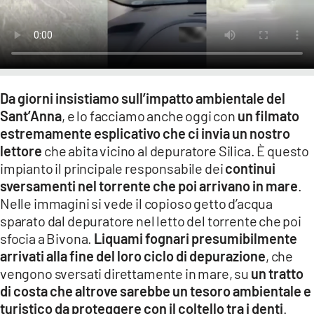
Da giorni insistiamo sull’impatto ambientale del
Sant’Anna
, e lo facciamo anche oggi con
un filmato
estremamente esplicativo che ci invia un nostro
lettore
che abita vicino al depuratore Silica. È questo
impianto il principale responsabile dei
continui
sversamenti nel torrente che poi arrivano in mare
.
Nelle immagini si vede il copioso getto d’acqua
sparato dal depuratore nel letto del torrente che poi
sfocia a Bivona.
Liquami fognari presumibilmente
arrivati alla fine del loro ciclo di depurazione
, che
vengono sversati direttamente in mare, su
un tratto
di costa che altrove sarebbe un tesoro ambientale e
turistico da proteggere con il coltello tra i denti
.