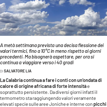
EVENTI
SPORT
Streaming
LAC TV
A metà settimana prevista una decisa flessione dei
LAC NETWORK
valori termici, fino a 10°C in meno rispetto ai giorni
precedenti. Ma bisognerà aspettare, per ora si
LAC ONAIR
continua a viaggiare verso i 40 gradi
LaC
SALVATORE LIA
Network
La Calabria continua a fare i conti con un’ondata di
LACPLAY.IT
calore di origine africana di forte intensità
e
soprattutto persistente. Da diversi giorni infatti il
LACTV.IT
termometro sta raggiungendo valori veramente
LACONAIR.IT
elevati specie sulle aree Joniche e interne con
picchi