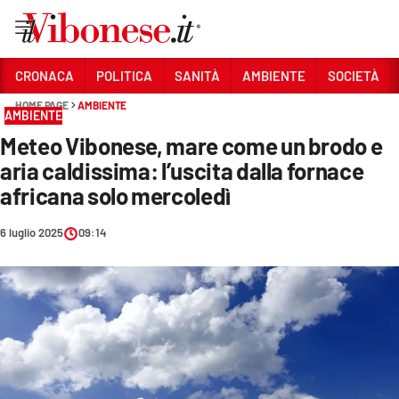
Vai
CRONACA
POLITICA
SANITÀ
AMBIENTE
SOCIETÀ
HOME PAGE
AMBIENTE
Sezioni
AMBIENTE
Meteo Vibonese, mare come un brodo e
CRONACA
aria caldissima: l’uscita dalla fornace
POLITICA
africana solo mercoledì
SANITÀ
6 luglio 2025
09:14
AMBIENTE
SOCIETÀ
CULTURA
ECONOMIA E LAVORO