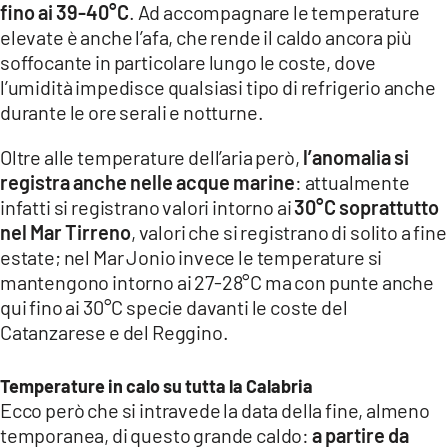
fino ai 39-40°C
. Ad accompagnare le temperature
LACITYMAG.IT
elevate è anche l’afa, che rende il caldo ancora più
soffocante in particolare lungo le coste, dove
ILREGGINO.IT
l’umidità impedisce qualsiasi tipo di refrigerio anche
durante le ore serali e notturne.
COSENZACHANNEL.IT
ILVIBONESE.IT
Oltre alle temperature dell’aria però,
l’anomalia si
registra anche nelle acque marine
: attualmente
CATANZAROCHANNEL.IT
infatti si registrano valori intorno ai
30°C soprattutto
nel Mar Tirreno
, valori che si registrano di solito a fine
LACAPITALENEWS.IT
estate; nel Mar Jonio invece le temperature si
mantengono intorno ai 27-28°C ma con punte anche
App
qui fino ai 30°C specie davanti le coste del
Catanzarese e del Reggino.
ANDROID
APPLE
Temperature in calo su tutta la Calabria
Ecco però che si intravede la data della fine, almeno
temporanea, di questo grande caldo:
a partire da