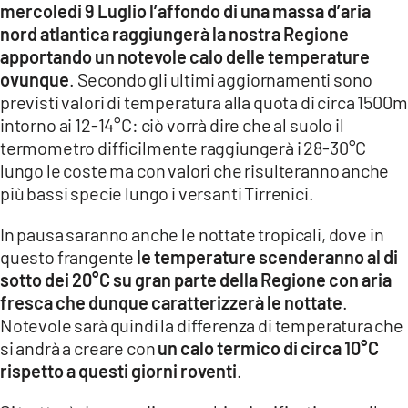
mercoledi 9 Luglio l’affondo di una massa d’aria
nord atlantica raggiungerà la nostra Regione
apportando un notevole calo delle temperature
ovunque
. Secondo gli ultimi aggiornamenti sono
previsti valori di temperatura alla quota di circa 1500m
intorno ai 12-14°C: ciò vorrà dire che al suolo il
termometro difficilmente raggiungerà i 28-30°C
lungo le coste ma con valori che risulteranno anche
più bassi specie lungo i versanti Tirrenici.
In pausa saranno anche le
nottate tropicali, dove in
questo frangente
le temperature scenderanno al di
sotto dei 20°C su gran parte della Regione con aria
fresca che dunque caratterizzerà le nottate
.
Notevole sarà quindi la differenza di temperatura che
si andrà a creare con
un calo termico di circa 10°C
rispetto a questi giorni roventi
.