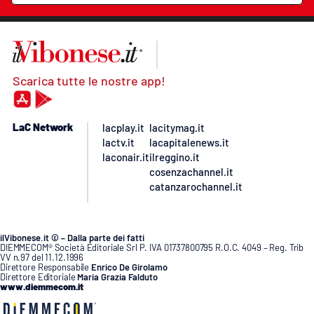
Scarica tutte le nostre app!
LaC Network
lacplay.it
lacitymag.it
lactv.it
lacapitalenews.it
laconair.it
ilreggino.it
cosenzachannel.it
catanzarochannel.it
ilVibonese.it © – Dalla parte dei fatti
DIEMMECOM® Società Editoriale Srl P. IVA 01737800795 R.O.C. 4049 – Reg. Trib
VV n.97 del 11.12.1996
Direttore Responsabile
Enrico De Girolamo
Direttore Editoriale
Maria Grazia Falduto
www.diemmecom.it