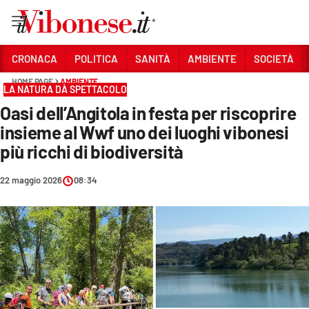
Vai
CRONACA
POLITICA
SANITÀ
AMBIENTE
SOCIETÀ
HOME PAGE
AMBIENTE
Sezioni
LA NATURA DÀ SPETTACOLO
Oasi dell’Angitola in festa per riscoprire
CRONACA
insieme al Wwf uno dei luoghi vibonesi
POLITICA
più ricchi di biodiversità
SANITÀ
22 maggio 2026
08:34
AMBIENTE
SOCIETÀ
CULTURA
ECONOMIA E LAVORO