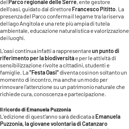
del
Parco regionale delle Serre
, ente gestore
dell’oasi, guidato dal direttore
Francesco Pititto
. La
presenza del Parco conferma il legame tra la riserva
del lago Angitola e una rete più ampia di tutela
ambientale, educazione naturalistica e valorizzazione
dei luoghi.
L’oasi continua infatti a rappresentare
un punto di
riferimento per la biodiversità
e per le attività di
sensibilizzazione rivolte a cittadini, studenti e
famiglie. La
"Festa Oasi"
diventa così non soltanto un
momento di incontro, ma anche un modo per
rinnovare l’attenzione su un patrimonio naturale che
richiede cura, conoscenza e partecipazione.
Il ricordo di Emanuela Puzzonia
L’edizione di quest’anno sarà dedicata a
Emanuela
Puzzonia, la giovane volontaria di Catanzaro