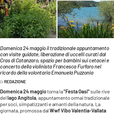
EVENTI
SPORT
Streaming
LAC TV
Domenica 24 maggio il tradizionale appuntamento
LAC NETWORK
con visite guidate, liberazione di uccelli curati dal
Cras di Catanzaro, spazio per bambini sui cetacei e
LAC ONAIR
concerto della violinista Francesca Furfaro nel
ricordo della volontaria Emanuela Puzzonia
LaC
Network
REDAZIONE
LACPLAY.IT
Domenica 24 maggio
torna la
"Festa Oasi"
sulle rive
del
lago Angitola
, appuntamento ormai tradizionale
LACTV.IT
per soci, simpatizzanti e amanti della natura. La
LACONAIR.IT
giornata, promossa dal
Wwf Vibo Valentia-Vallata