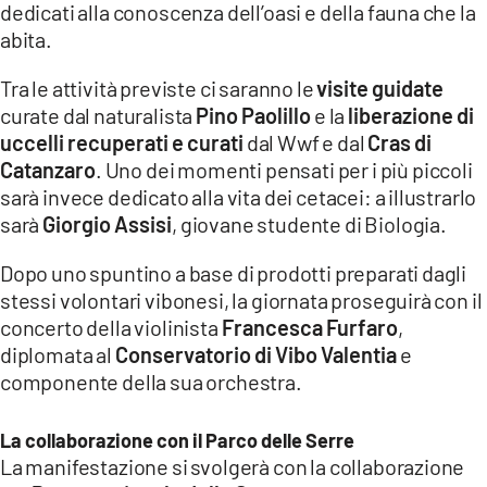
dedicati alla conoscenza dell’oasi e della fauna che la
abita.
Tra le attività previste ci saranno le
visite guidate
curate dal naturalista
Pino Paolillo
e la
liberazione di
uccelli recuperati e curati
dal Wwf e dal
Cras di
Catanzaro
. Uno dei momenti pensati per i più piccoli
sarà invece dedicato alla vita dei cetacei: a illustrarlo
sarà
Giorgio Assisi
, giovane studente di Biologia.
Dopo uno spuntino a base di prodotti preparati dagli
stessi volontari vibonesi, la giornata proseguirà con il
concerto della violinista
Francesca Furfaro
,
diplomata al
Conservatorio di Vibo Valentia
e
componente della sua orchestra.
La collaborazione con il Parco delle Serre
La manifestazione si svolgerà con la collaborazione