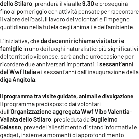
dello Stilaro
, prenderà il via alle
9.30
e proseguirà
LACITYMAG.IT
fino al pomeriggio con attività pensate per raccontare
il valore dell’oasi, il lavoro dei volontari e l’impegno
ILREGGINO.IT
quotidiano nella tutela degli animali e dell’ambiente.
COSENZACHANNEL.IT
L’iniziativa, che
da decenni richiama visitatori e
famiglie
in uno dei luoghi naturalistici più significativi
ILVIBONESE.IT
del territorio vibonese, sarà anche un’occasione per
CATANZAROCHANNEL.IT
ricordare due anniversari importanti: i
sessant’anni
del Wwf Italia
e i sessant’anni dall’inaugurazione della
LACAPITALENEWS.IT
diga Angitola
.
App
Il programma tra visite guidate, animali e divulgazione
Il programma predisposto dai volontari
ANDROID
dell’
Organizzazione aggregata Wwf Vibo Valentia-
APPLE
Vallata dello Stilaro
, presieduta da
Guglielmo
Galasso
, prevede l’allestimento di stand informativi e
gadget, insieme a momenti di approfondimento