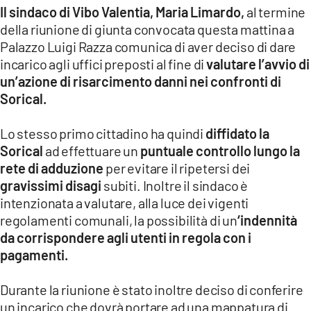
Il sindaco di Vibo Valentia, Maria Limardo,
al termine
LACITYMAG.IT
della riunione di giunta convocata questa mattina a
Palazzo Luigi Razza comunica di aver deciso di dare
ILREGGINO.IT
incarico agli uffici preposti al fine di
valutare l’avvio di
COSENZACHANNEL.IT
un’azione di risarcimento danni nei confronti di
Sorical.
ILVIBONESE.IT
Lo stesso primo cittadino ha quindi
diffidato la
CATANZAROCHANNEL.IT
Sorical
ad effettuare un
puntuale controllo lungo la
rete di adduzione
per evitare il ripetersi dei
LACAPITALENEWS.IT
gravissimi disagi
subiti. Inoltre il sindaco è
intenzionata a valutare, alla luce dei vigenti
App
regolamenti comunali, la possibilità di un
‘indennità
ANDROID
da corrispondere agli utenti in regola con i
pagamenti.
APPLE
Durante la riunione è stato inoltre deciso di conferire
un incarico che dovrà portare ad una mappatura di