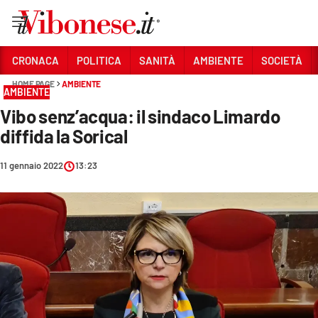
Vai
CRONACA
POLITICA
SANITÀ
AMBIENTE
SOCIETÀ
HOME PAGE
AMBIENTE
Sezioni
AMBIENTE
Vibo senz’acqua: il sindaco Limardo
CRONACA
diffida la Sorical
POLITICA
11 gennaio 2022
13:23
SANITÀ
AMBIENTE
SOCIETÀ
CULTURA
ECONOMIA E LAVORO