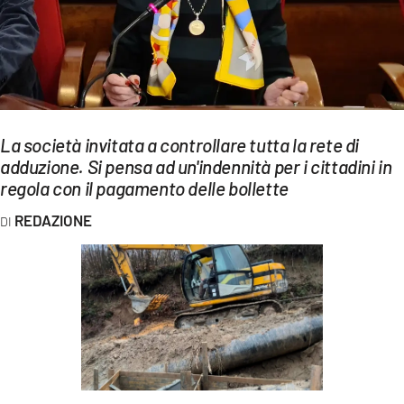
EVENTI
SPORT
Streaming
LAC TV
La società invitata a controllare tutta la rete di
adduzione. Si pensa ad un'indennità per i cittadini in
LAC NETWORK
regola con il pagamento delle bollette
LAC ONAIR
REDAZIONE
LaC
Network
LACPLAY.IT
LACTV.IT
LACONAIR.IT