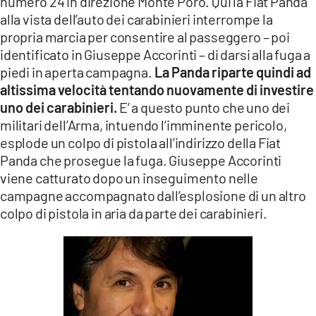
numero 24 in direzione Monte Poro. Qui la Fiat Panda
alla vista dell’auto dei carabinieri interrompe la
propria marcia per consentire al passeggero – poi
identificato in Giuseppe Accorinti – di darsi alla fuga a
piedi in aperta campagna.
La Panda riparte quindi ad
altissima velocità tentando nuovamente di investire
uno dei carabinieri.
E’ a questo punto che uno dei
militari dell’Arma, intuendo l’imminente pericolo,
esplode un colpo di pistola all’indirizzo della Fiat
Panda che prosegue la fuga. Giuseppe Accorinti
viene catturato dopo un inseguimento nelle
campagne accompagnato dall’esplosione di un altro
colpo di pistola in aria da parte dei carabinieri.