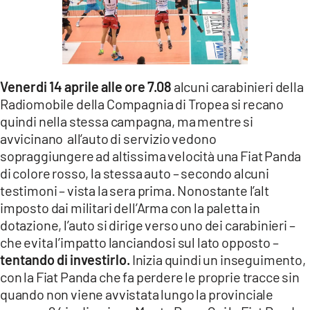
Venerdi 14 aprile alle ore 7.08
alcuni carabinieri della
Radiomobile della Compagnia di Tropea si recano
quindi nella stessa campagna, ma mentre si
avvicinano all’auto di servizio vedono
sopraggiungere ad altissima velocità una Fiat Panda
di colore rosso, la stessa auto – secondo alcuni
testimoni – vista la sera prima. Nonostante l’alt
imposto dai militari dell’Arma con la paletta in
dotazione, l’auto si dirige verso uno dei carabinieri –
che evita l’impatto lanciandosi sul lato opposto –
tentando di investirlo.
Inizia quindi un inseguimento,
con la Fiat Panda che fa perdere le proprie tracce sin
quando non viene avvistata lungo la provinciale