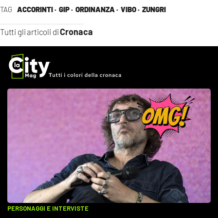
TAG
ACCORINTI ·
GIP ·
ORDINANZA ·
VIBO ·
ZUNGRI
Cronaca
Tutti gli articoli di