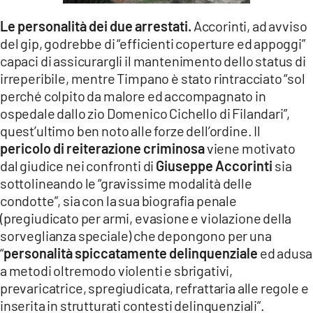
Le personalità dei due arrestati.
Accorinti, ad avviso
del gip, godrebbe di “efficienti coperture ed appoggi”
capaci di assicurargli il mantenimento dello status di
irreperibile, mentre Timpano è stato rintracciato “sol
perché colpito da malore ed accompagnato in
ospedale dallo zio Domenico Cichello di Filandari”,
quest’ultimo ben noto alle forze dell’ordine. Il
pericolo di reiterazione criminosa
viene motivato
dal giudice nei confronti di
Giuseppe Accorinti
sia
sottolineando le “gravissime modalità delle
condotte”, sia con la sua biografia penale
(pregiudicato per armi, evasione e violazione della
sorveglianza speciale) che depongono per una
“
personalità spiccatamente delinquenziale
ed adusa
a metodi oltremodo violenti e sbrigativi,
prevaricatrice, spregiudicata, refrattaria alle regole e
inserita in strutturati contesti delinquenziali”.