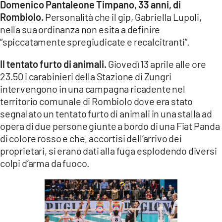
Domenico Pantaleone Timpano, 33 anni, di
LACITYMAG.IT
Rombiolo.
Personalità che il gip, Gabriella Lupoli,
nella sua ordinanza non esita a definire
ILREGGINO.IT
“spiccatamente spregiudicate e recalcitranti”.
COSENZACHANNEL.IT
Il tentato furto di animali.
Giovedì 13 aprile alle ore
23.50 i carabinieri della Stazione di Zungri
ILVIBONESE.IT
intervengono in una campagna ricadente nel
CATANZAROCHANNEL.IT
territorio comunale di Rombiolo dove era stato
segnalato un tentato furto di animali in una stalla ad
LACAPITALENEWS.IT
opera di due persone giunte a bordo di una Fiat Panda
di colore rosso e che, accortisi dell’arrivo dei
App
proprietari, si erano dati alla fuga esplodendo diversi
colpi d’arma da fuoco.
ANDROID
APPLE