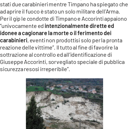
stati due carabinieri mentre Timpano ha spiegato che
ad aprire il fuoco è stato un solo militare dell’Arma.
Per il gip le condotte di Timpano e Accorinti appaiono
“univocamente ed
intenzionalmente dirette ed
idonee a cagionare la morte o il ferimento dei
carabinieri
, eventi non prodottisi solo per la pronta
reazione delle vittime”. Il tutto al fine di favorire la
sottrazione al controllo ed all’identificazione di
Giuseppe Accorinti, sorvegliato speciale di pubblica
sicurezza resosi irreperibile”.