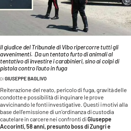
EVENTI
SPORT
Streaming
LAC TV
Il giudice del Tribunale di Vibo ripercorre tutti gli
avvenimenti. Da un tentato furto di animali al
LAC NETWORK
tentativo di investire i carabinieri, sino ai colpi di
pistola contro l’auto in fuga
LAC ONAIR
GIUSEPPE BAGLIVO
LaC
Reiterazione del reato, pericolo di fuga, gravità delle
Network
condotte e possibilità di inquinare le prove
LACPLAY.IT
avvicinando le fonti investigative. Questi i motivi alla
base dell’emissione di un’ordinanza di custodia
LACTV.IT
cautelare in carcere nei confronti di
Giuseppe
Accorinti,
58 anni, presunto boss di Zungri e
LACONAIR.IT