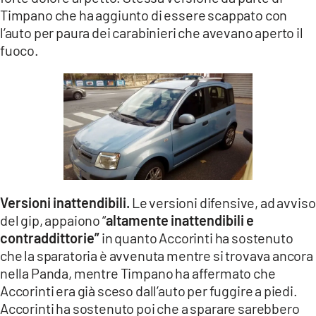
Timpano che ha aggiunto di essere scappato con
l’auto per paura dei carabinieri che avevano aperto il
fuoco.
Versioni inattendibili.
Le versioni difensive, ad avviso
del gip, appaiono “
altamente inattendibili e
contraddittorie”
in quanto Accorinti ha sostenuto
che la sparatoria è avvenuta mentre si trovava ancora
nella Panda, mentre Timpano ha affermato che
Accorinti era già sceso dall’auto per fuggire a piedi.
Accorinti ha sostenuto poi che a sparare sarebbero