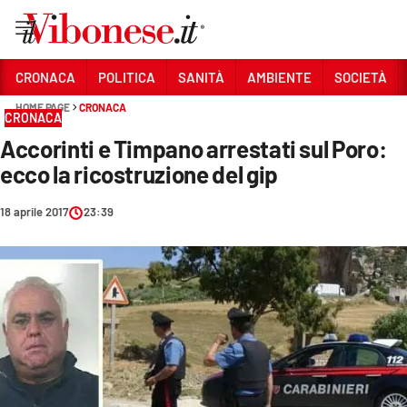
Vai
CRONACA
POLITICA
SANITÀ
AMBIENTE
SOCIETÀ
HOME PAGE
CRONACA
Sezioni
CRONACA
Accorinti e Timpano arrestati sul Poro:
CRONACA
ecco la ricostruzione del gip
POLITICA
18 aprile 2017
23:39
SANITÀ
AMBIENTE
SOCIETÀ
CULTURA
ECONOMIA E LAVORO