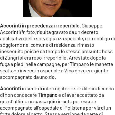
Accorinti in precedenza irreperibile.
Giuseppe
Accorinti
(in foto)
risulta gravato da un decreto
applicativo della sorveglianza speciale, con obbligo di
soggiorno nel comune di residenza, rimasto
ineseguito poiché da tempo lo stesso presunto boss
di Zungri si era reso irreperibile. Arrestato dopo la
fuga a piedi nelle campagne, per Timpano le manette
scattano invece in ospedale a Vibo dove era giunto
accompagnato da uno zio.
Accorinti
in sede di interrogatorio si è difeso dicendo
di non conoscere
Timpano
e di aver accettato da
quest’ultimo un passaggio in auto per essere
accompagnato all’ospedale di Polistena per via di un
forte dolore al petto. Stessa versione da parte di