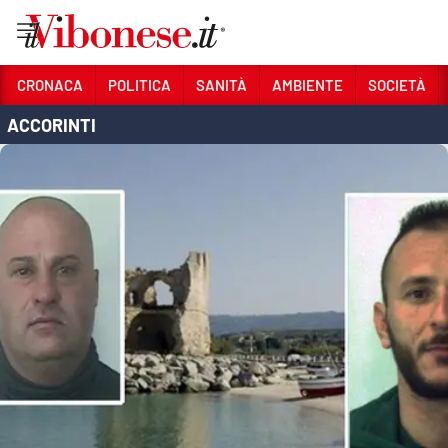
Vai
CRONACA
POLITICA
SANITÀ
AMBIENTE
SOCIETÀ
ACCORINTI
Sezioni
CRONACA
POLITICA
SANITÀ
AMBIENTE
SOCIETÀ
CULTURA
ECONOMIA E LAVORO