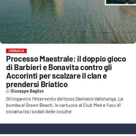
EVENTI
SPORT
Streaming
LAC TV
CRONACA
Processo Maestrale: il doppio gioco
LAC NETWORK
di Barbieri e Bonavita contro gli
LAC ONAIR
Accorinti per scalzare il clan e
prendersi Briatico
LaC
Giuseppe Baglivo
Network
Gli inganni e l’intervento del boss Damiano Vallelunga. La
LACPLAY.IT
bomba al Green Beach, le cartucce al Club Med e l’uso di
cocaina tra i sodali delle cosche
LACTV.IT
LACONAIR.IT