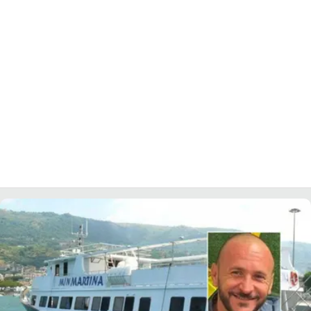
LACITYMAG.IT
ILREGGINO.IT
COSENZACHANNEL.IT
ILVIBONESE.IT
CATANZAROCHANNEL.IT
LACAPITALENEWS.IT
App
ANDROID
APPLE