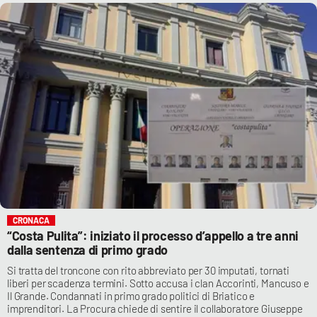
CRONACA
“Costa Pulita”: iniziato il processo d’appello a tre anni
dalla sentenza di primo grado
Si tratta del troncone con rito abbreviato per 30 imputati, tornati
liberi per scadenza termini. Sotto accusa i clan Accorinti, Mancuso e
Il Grande. Condannati in primo grado politici di Briatico e
imprenditori. La Procura chiede di sentire il collaboratore Giuseppe