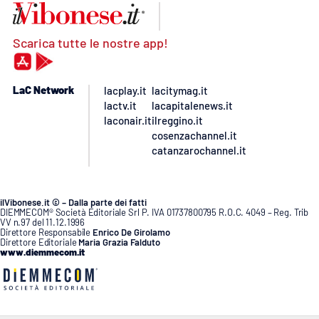
Scarica tutte le nostre app!
LaC Network
lacplay.it
lacitymag.it
lactv.it
lacapitalenews.it
laconair.it
ilreggino.it
cosenzachannel.it
catanzarochannel.it
ilVibonese.it © – Dalla parte dei fatti
DIEMMECOM® Società Editoriale Srl P. IVA 01737800795 R.O.C. 4049 – Reg. Trib
VV n.97 del 11.12.1996
Direttore Responsabile
Enrico De Girolamo
Direttore Editoriale
Maria Grazia Falduto
www.diemmecom.it