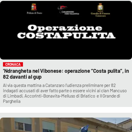
CRONACA
‘Ndrangheta nel Vibonese: operazione “Costa pulita”, in
82 davanti al gup
Al via questa mattina a Catanzaro l’udienza preliminare per 82
indagati accusati di aver fatto parte o essere vicini ai clan Mancuso
di Limbadi, Accorinti-Bonavita-Melluso di Briatico e Il Grande di
Parghelia