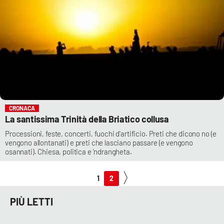
CRONACA
La santissima Trinità della Briatico collusa
Processioni, feste, concerti, fuochi d'artificio. Preti che dicono no (e
vengono allontanati) e preti che lasciano passare (e vengono
osannati). Chiesa, politica e 'ndrangheta.
1
2
PIÙ LETTI