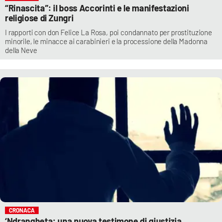
“Rinascita”: il boss Accorinti e le manifestazioni
religiose di Zungri
I rapporti con don Felice La Rosa, poi condannato per prostituzione
minorile, le minacce ai carabinieri e la processione della Madonna
della Neve
CRONACA
‘Ndrangheta: una nuova testimone di giustizia