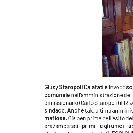
Giusy Staropoli Calafati è
invece
so
comunale
nell’amministrazione del
dimissionario (Carlo Staropoli) il 12 
sindaco. Anche
tale ultima amminis
mafiose.
Già ben prima dell’esito del
eravamo stati
i primi – e gli unici – 