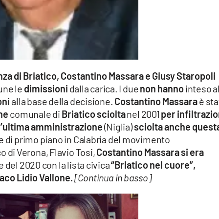
za di Briatico, Costantino Massara e Giusy Staropoli
une le
dimissioni
dalla carica. I due
non hanno
inteso a
oni
alla base della decisione.
Costantino Massara
è sta
ne
comunale di
Briatico sciolta
nel 2001
per infiltrazio
l’ultima amministrazione
(Niglia)
sciolta anche quest
di primo piano in Calabria del movimento
o di Verona, Flavio Tosi,
Costantino Massara si era
del 2020 con la lista civica
“Briatico nel cuore”,
aco Lidio Vallone.
[Continua in basso]