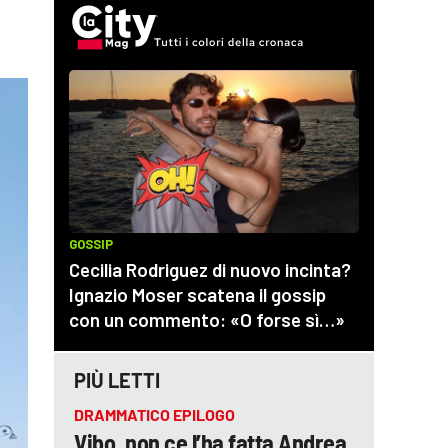
PIÙ LETTI
DRAMMATICO EPILOGO
Vibo, non ce l’ha fatta Andrea