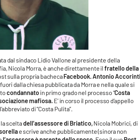
ta dal sindaco Lidio Vallone al presidente della
, Nicola Morra, è anche direttamente il
fratello della
st sulla propria bacheca
Facebook.
Antonio Accorint
fuori dalla chiesa pubblicata da Morra e nella quale si
ato
condannato
in primo grado nel processo “
Costa
sociazione mafiosa.
E’ in corso il processo d’appello
’abbreviato di “Costa Pulita”.
la scelta
dell’assessore di Briatico,
Nicola Mobrici, di
sorella
e scrive anche pubblicamente (sinora non
he
l’assessore è parente dello sposo.
Ecco il suo
Post