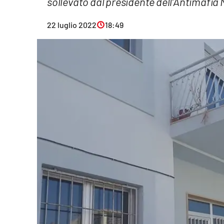
sollevato dal presidente dell’Antimafia
Eventi
22 luglio 2022
18:49
Sport
Streaming
LaC TV
Lac Network
LaC OnAir
LaC
Network
lacplay.it
lactv.it