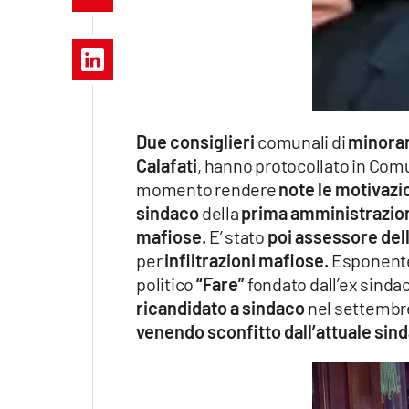
Apple
Vai
Due consiglieri
comunali di
minoran
Calafati
, hanno protocollato in Com
momento rendere
note le motivazi
sindaco
della
prima amministrazio
mafiose.
E’ stato
poi assessore del
per
infiltrazioni mafiose.
Esponente 
politico
“Fare”
fondato dall’ex sindac
ricandidato a sindaco
nel settembre 
venendo sconfitto dall’attuale sind