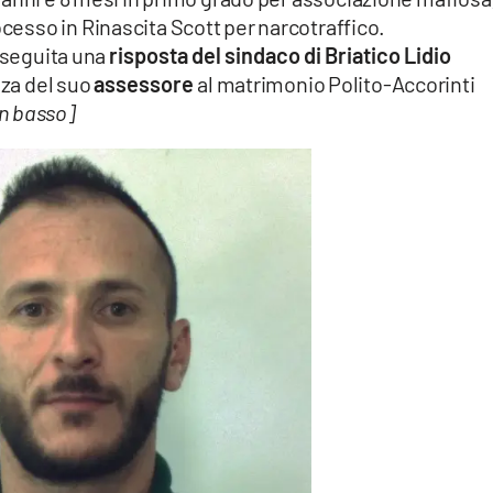
ocesso in Rinascita Scott per narcotraffico.
 seguita una
risposta del sindaco di Briatico Lidio
nza del suo
assessore
al matrimonio Polito-Accorinti
in basso]