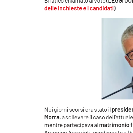
Briatico chiamato al voto
(LEGGI QUI
delle inchieste e i candidati
)
Nei giorni scorsi era stato il
preside
Morra,
a sollevare il caso dell’attual
mentre partecipava al
matrimonio
f
Antonino Accorinti, condannato a 14