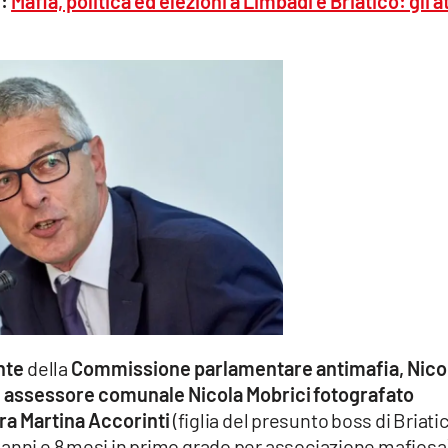
:
Mafia, politica ed elezioni a Limbadi e Briatico: gli at
nte
della
Commissione parlamentare antimafia, Nico
e
assessore comunale Nicola Mobrici
fotografato
ra Martina Accorinti
(figlia del presunto boss di Briati
 anni e 8 mesi in primo grado per associazione mafiosa