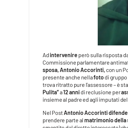
Ad
intervenire
però sulla risposta da
Commissione parlamentare antimafia
sposa, Antonio Accorinti,
con un Po
presente anche nella
foto
di gruppo 
trova ritratto pure l’assessore – è st
Pulita”
a
12 anni
di reclusione per
as
insieme al padre ed agli imputati dell
Nel Post
Antonio Accorinti difende
prendere parte al
matrimonio della 
smentito dal diretto interessato) c