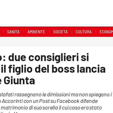
SANITÀ
AMBIENTE
SOCIETÀ
CULTURA
ECONOM
 due consiglieri si
 figlio del boss lancia
e Giunta
lafati rassegnano le dimissioni ma non spiegano i
io Accorinti con un Post su Facebook difende
matrimonio di sua sorella il cui caso era stato