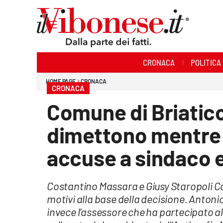
Sezioni
CRONACA
POLITICA
Cronaca
HOME PAGE
CRONACA
CRONACA
Politica
Comune di Briatico:
Sanità
dimettono mentre il
Ambiente
accuse a sindaco 
Società
Costantino Massara e Giusy Staropoli Ca
Cultura
motivi alla base della decisione. Anton
Economia e Lavoro
invece l’assessore che ha partecipato al 