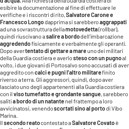
d’acqua.
Alla richiesta della Guardia costiera di
esibire la documentazione al fine di effettuare le
verifiche e i riscontri di rito,
Salvatore Carone e
Francesco Longo
dapprima si sarebbero
aggrappati
ad una sovrastruttura della
motovedetta
(rollbar),
quindi riuscivano a
salire a bordo
dell’imbarcazione
aggredendo
fisicamente e verbalmente gli operanti.
Dopo aver
tentato di gettare a mare
uno dei militari
della Guardia costiera e averlo
steso con un pugno
al
volto, i due giovani di Portosalvo sono accusati di aver
aggredito con
calci e pugni l’altro militare
finito
riverso a terra. Gli aggressori, quindi, dopo aver
lasciato uno degli appartenenti alla Guardia costiera
con il
viso tumefatto e grondante sangue
, sarebbero
saliti
a bordo di un natante
nel frattempo a loro
avvicinatosi, venendo
scortati sino al porto
di Vibo
Marina.
Il
secondo reato
contestato a
Salvatore Covato
è