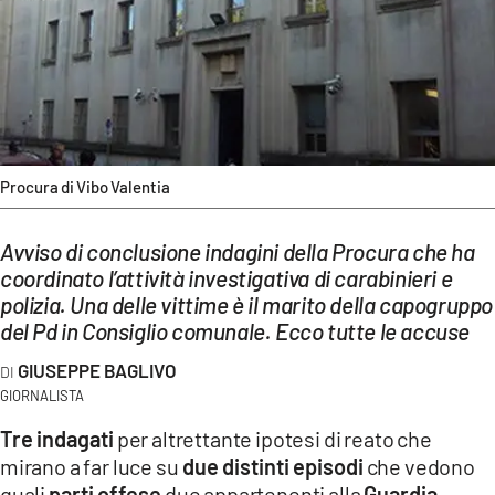
EVENTI
SPORT
Streaming
LAC TV
Procura di Vibo Valentia
LAC NETWORK
Avviso di conclusione indagini della Procura che ha
LAC ONAIR
coordinato l’attività investigativa di carabinieri e
polizia. Una delle vittime è il marito della capogruppo
LaC
del Pd in Consiglio comunale. Ecco tutte le accuse
Network
GIUSEPPE BAGLIVO
LACPLAY.IT
GIORNALISTA
LACTV.IT
Tre indagati
per altrettante ipotesi di reato che
mirano a far luce su
due distinti episodi
che vedono
LACONAIR.IT
quali
parti offese
due appartenenti alla
Guardia