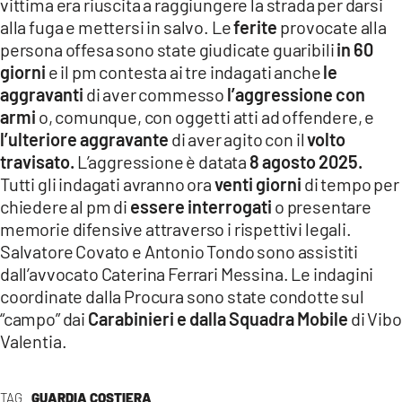
vittima era riuscita a raggiungere la strada per darsi
alla fuga e mettersi in salvo. Le
ferite
provocate alla
persona offesa sono state giudicate guaribili
in 60
giorni
e il pm contesta ai tre indagati anche
le
aggravanti
di aver commesso
l’aggressione con
armi
o, comunque, con oggetti atti ad offendere, e
l’ulteriore aggravante
di aver agito con il
volto
travisato.
L’aggressione è datata
8 agosto 2025.
Tutti gli indagati avranno ora
venti giorni
di tempo per
chiedere al pm di
essere interrogati
o presentare
memorie difensive attraverso i rispettivi legali.
Salvatore Covato e Antonio Tondo sono assistiti
dall’avvocato Caterina Ferrari Messina. Le indagini
coordinate dalla Procura sono state condotte sul
“campo” dai
Carabinieri e dalla Squadra Mobile
di Vibo
Valentia.
TAG
GUARDIA COSTIERA