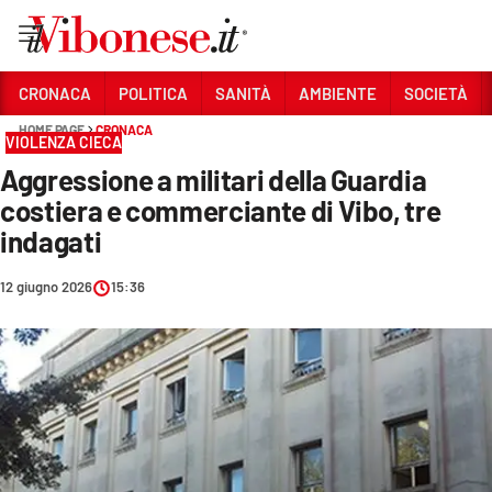
Vai
CRONACA
POLITICA
SANITÀ
AMBIENTE
SOCIETÀ
HOME PAGE
CRONACA
Sezioni
VIOLENZA CIECA
Aggressione a militari della Guardia
CRONACA
costiera e commerciante di Vibo, tre
POLITICA
indagati
SANITÀ
12 giugno 2026
15:36
AMBIENTE
SOCIETÀ
CULTURA
ECONOMIA E LAVORO