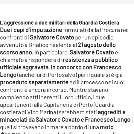
L’aggressione a due militari della Guardia Costiera
Due i capi d’imputazione
formulati dalla Procura nei
confronti di
Salvatore Covato
per un episodio
avvenuto a Briatico risalente al
21 agosto dello
scorso anno.
In particolare,
Salvatore Covato
è
chiamato a rispondere di
resistenza a pubblico
ufficiale aggravata
,
in concorso con Francesco
Longo
(anche lui di Portosalvo) per il quale si è già
proceduto separatamente
ed il processo nei suoi
confronti è ancora in corso. Mentre stavano
compiendo atti inerenti il loro ufficio, i due
appartenenti alla Capitaneria di Porto (Guardia
costiera di Vibo Marina) sarebbero stati
aggrediti e
minacciati da Salvatore Covato e Francesco Longo
i
quali si trovavano in mare a bordo di una
moto