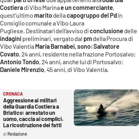
Costiera
di Vibo Marina
e un commerciante
,
LACITYMAG.IT
quest’ultimo
marito
della
capogruppo del Pd
in
ILREGGINO.IT
Consiglio comunale a Vibo Laura
Pugliese. Destinatari dell’avviso di
conclusione
delle
COSENZACHANNEL.IT
indagini
preliminari, vergato dal
pm
della Procura di
Vibo Valentia
Maria Barnabei, sono:
Salvatore
ILVIBONESE.IT
Covato
, 24 anni, residente nella frazione Portosalvo;
Antonio Tondo
, 24 anni, anche lui di Portosalvo;
CATANZAROCHANNEL.IT
Daniele Mirenzio
, 45 anni, di Vibo Valentia.
LACAPITALENEWS.IT
App
CRONACA
Aggressione ai militari
ANDROID
della Guardia Costiera a
Briatico: arrestato un
APPLE
uomo, caccia ai complici.
La ricostruzione dei fatti
Redazione