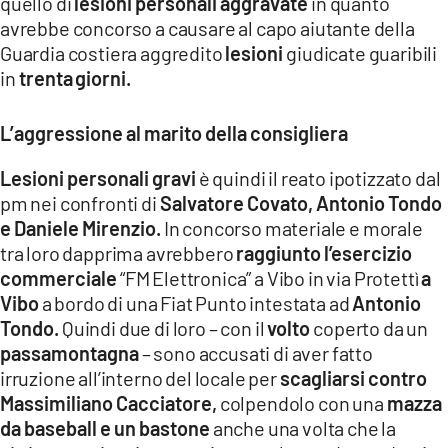
quello di
lesioni personali aggravate
in quanto
avrebbe concorso a causare al capo aiutante della
Guardia costiera aggredito
lesioni
giudicate guaribili
in
trenta
giorni.
L’aggressione al marito della consigliera
Lesioni personali gravi
è quindi il reato ipotizzato dal
pm nei confronti di
Salvatore Covato, Antonio Tondo
e Daniele Mirenzio.
In concorso materiale e morale
tra loro dapprima avrebbero
raggiunto l’esercizio
commerciale
“FM Elettronica” a Vibo in via Protettì
a
Vibo
a bordo di una Fiat Punto intestata ad
Antonio
Tondo.
Quindi due di loro – con il
volto
coperto da un
passamontagna
– sono accusati di aver fatto
irruzione all’interno del locale per
scagliarsi contro
Massimiliano Cacciatore,
colpendolo con una
mazza
da baseball e un bastone
anche una volta che la