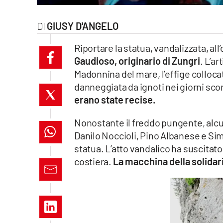
laconair.it
GIUSY D'ANGELO
lacitymag.it
Riportare la statua, vandalizzata, all
Gaudioso, originario di Zungri
. L’ar
ilreggino.it
Madonnina del mare, l’effige collocata
cosenzachannel.it
danneggiata da ignoti nei giorni scor
erano state recise.
ilvibonese.it
Nonostante il freddo pungente, alcun
catanzarochannel.it
Danilo Noccioli, Pino Albanese e Si
statua. L’atto vandalico ha suscitato
lacapitalenews.it
costiera.
La macchina della solidar
App
Android