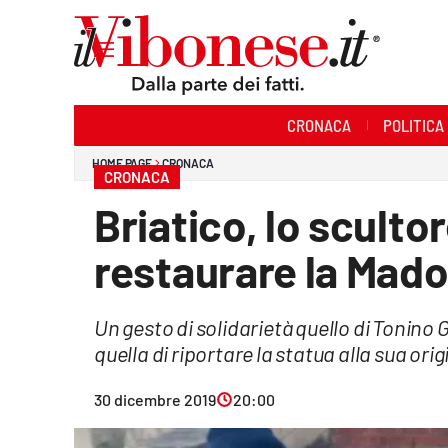
Sezioni
CRONACA
POLITICA
Cronaca
HOME PAGE
CRONACA
CRONACA
Politica
Briatico, lo scult
Sanità
restaurare la Mad
Ambiente
Un gesto di solidarietà quello di Tonino G
Società
quella di riportare la statua alla sua ori
Cultura
30 dicembre 2019
20:00
Economia e Lavoro