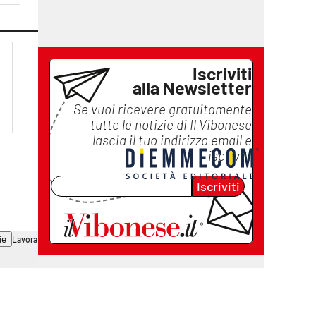
lacplay.it
lacitymag.it
lactv.it
lacapitalenews.it
Iscriviti
laconair.it
ilreggino.it
alla Newsletter
cosenzachannel.it
Se vuoi ricevere gratuitamente
catanzarochannel.it
tutte le notizie di
Il Vibonese
lascia il tuo indirizzo email e
iscriviti
Iscriviti
ie
Lavora con noi