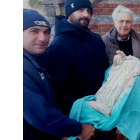
Eventi
Sport
Streaming
LaC TV
Lac Network
LaC OnAir
LaC
Network
lacplay.it
lactv.it