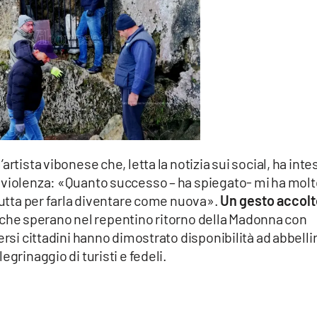
rtista vibonese che, letta la notizia sui social, ha inte
 violenza: «Quanto successo – ha spiegato- mi ha molt
 tutta per farla diventare come nuova».
Un gesto accol
che sperano nel repentino ritorno della Madonna con
ersi cittadini hanno dimostrato disponibilità ad abbelli
grinaggio di turisti e fedeli.