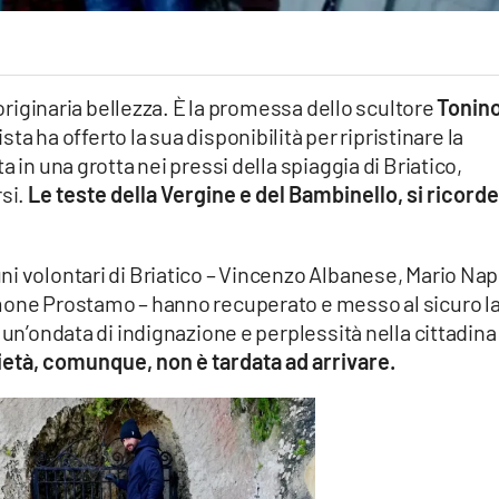
’originaria bellezza. È la promessa dello scultore
Tonin
tista ha offerto la sua disponibilità per ripristinare la
 in una grotta nei pressi della spiaggia di Briatico,
si.
Le teste della Vergine e del Bambinello, si ricorde
i volontari di Briatico – Vincenzo Albanese, Mario Napo
mone Prostamo – hanno recuperato e messo al sicuro l
 un’ondata di indignazione e perplessità nella cittadina
ietà, comunque, non è tardata ad arrivare.