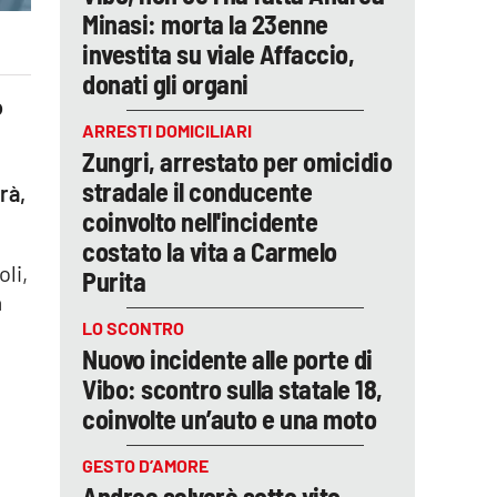
Minasi: morta la 23enne
investita su viale Affaccio,
donati gli organi
o
ARRESTI DOMICILIARI
Zungri, arrestato per omicidio
stradale il conducente
rà,
coinvolto nell'incidente
costato la vita a Carmelo
li,
Purita
a
LO SCONTRO
Nuovo incidente alle porte di
Vibo: scontro sulla statale 18,
coinvolte un’auto e una moto
GESTO D’AMORE
Andrea salverà sette vite,