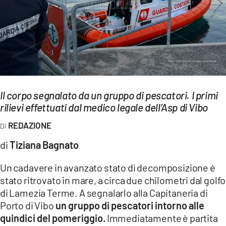
EVENTI
SPORT
Streaming
LAC TV
Il corpo segnalato da un gruppo di pescatori. I primi
LAC NETWORK
rilievi effettuati dal medico legale dell’Asp di Vibo
LAC ONAIR
REDAZIONE
di
Tiziana Bagnato
LaC
Network
Un cadavere in avanzato stato di decomposizione è
LACPLAY.IT
stato ritrovato in mare, a circa due chilometri dal golfo
di Lamezia Terme. A segnalarlo alla Capitaneria di
LACTV.IT
Porto di Vibo
un gruppo di pescatori intorno alle
quindici del pomeriggio.
Immediatamente è partita
LACONAIR.IT