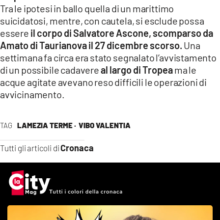
Tra le ipotesi in ballo quella di un marittimo
suicidatosi, mentre, con cautela, si esclude possa
essere
il corpo di Salvatore Ascone, scomparso da
Amato di Taurianova il 27 dicembre scorso.
Una
settimana fa circa era stato segnalato l’avvistamento
di un possibile cadavere
al largo di Tropea
ma le
acque agitate avevano reso difficili le operazioni di
avvicinamento.
TAG
LAMEZIA TERME ·
VIBO VALENTIA
Cronaca
Tutti gli articoli di