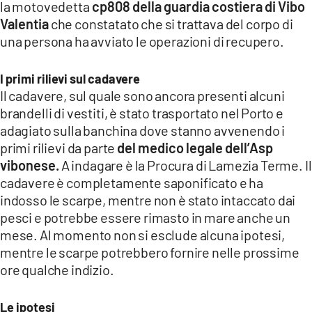
la motovedetta
cp808 della guardia costiera di Vibo
LACITYMAG.IT
Valentia
che constatato che si trattava del corpo di
una persona ha avviato le operazioni di recupero.
ILREGGINO.IT
COSENZACHANNEL.IT
I primi rilievi sul cadavere
Il cadavere, sul quale sono ancora presenti alcuni
ILVIBONESE.IT
brandelli di vestiti, è stato trasportato nel Porto e
adagiato sulla banchina dove stanno avvenendo i
CATANZAROCHANNEL.IT
primi rilievi da parte
del medico legale dell’Asp
vibonese.
A indagare è la Procura di Lamezia Terme. Il
LACAPITALENEWS.IT
cadavere è completamente saponificato e ha
indosso le scarpe, mentre non è stato intaccato dai
App
pesci e potrebbe essere rimasto in mare anche un
ANDROID
mese. Al momento non si esclude alcuna ipotesi,
mentre le scarpe potrebbero fornire nelle prossime
APPLE
ore qualche indizio.
Le ipotesi