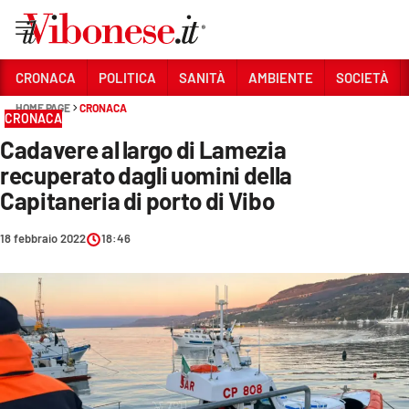
Vai
CRONACA
POLITICA
SANITÀ
AMBIENTE
SOCIETÀ
HOME PAGE
CRONACA
Sezioni
CRONACA
Cadavere al largo di Lamezia
CRONACA
recuperato dagli uomini della
POLITICA
Capitaneria di porto di Vibo
SANITÀ
18 febbraio 2022
18:46
AMBIENTE
SOCIETÀ
CULTURA
ECONOMIA E LAVORO