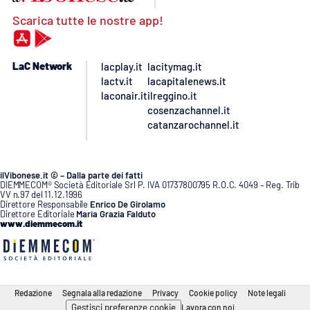
Scarica tutte le nostre app!
LaC Network
lacplay.it
lacitymag.it
lactv.it
lacapitalenews.it
laconair.it
ilreggino.it
cosenzachannel.it
catanzarochannel.it
ilVibonese.it © – Dalla parte dei fatti
DIEMMECOM® Società Editoriale Srl P. IVA 01737800795 R.O.C. 4049 – Reg. Trib
VV n.97 del 11.12.1996
Direttore Responsabile
Enrico De Girolamo
Direttore Editoriale
Maria Grazia Falduto
www.diemmecom.it
Redazione
Segnala alla redazione
Privacy
Cookie policy
Note legali
Gestisci preferenze cookie
Lavora con noi