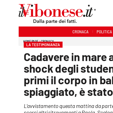
Sezioni
CRONACA
POLITICA
Cronaca
HOME PAGE
CRONACA
LA TESTIMONIANZA
Politica
Cadavere in mare a
Sanità
shock degli studen
Ambiente
primi il corpo in ba
Società
spiaggiato, è stato
Cultura
L’avvistamento questa mattina da parte d
Economia e Lavoro
scorsi altri ritrovamenti a Paola, Scale