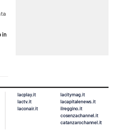
e
sta
 in
a
lacplay.it
lacitymag.it
lactv.it
lacapitalenews.it
laconair.it
ilreggino.it
cosenzachannel.it
catanzarochannel.it