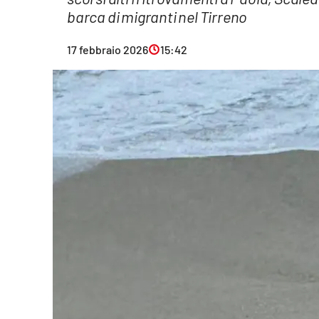
barca di migranti nel Tirreno
Eventi
Sport
17 febbraio 2026
15:42
Streaming
LaC TV
Lac Network
LaC OnAir
LaC
Network
lacplay.it
lactv.it