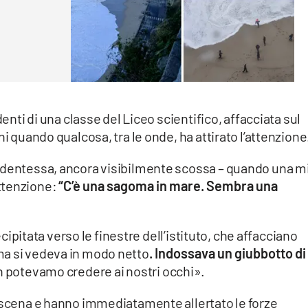
denti di una classe del Liceo scientifico, affacciata sul
ni quando qualcosa, tra le onde, ha attirato l’attenzione
udentessa, ancora visibilmente scossa – quando una m
ttenzione:
“C’è una sagoma in mare. Sembra una
recipitata verso le finestre dell’istituto, che affacciano
ma si vedeva in modo netto
. Indossava un giubbotto di
n potevamo credere ai nostri occhi».
a scena e hanno immediatamente allertato le forze