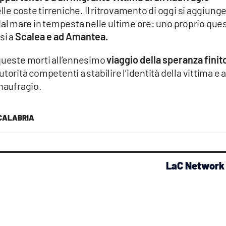
elle coste tirreniche. Il ritrovamento di oggi si aggiung
ti dal mare in tempesta nelle ultime ore: uno proprio que
rsi a
Scalea e ad Amantea.
 queste morti all’ennesimo
viaggio della speranza finito
torità competenti a stabilire l’identità della vittima e 
 naufragio.
CALABRIA
LaC Network