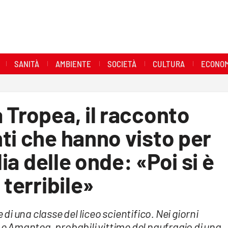
SANITÀ
AMBIENTE
SOCIETÀ
CULTURA
ECONOM
 Tropea, il racconto
ti che hanno visto per
lia delle onde: «Poi si è
 terribile»
i una classe del liceo scientifico. Nei giorni
a e Amantea, probabili vittime del naufragio di una