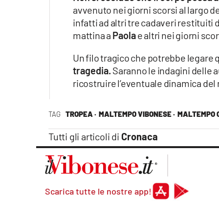
avvenuto nei giorni scorsi al largo d
infatti ad altri tre cadaveri restitui
mattina a
Paola
e altri nei giorni sco
Un filo tragico che potrebbe legare
tragedia.
Saranno le indagini delle au
ricostruire l’eventuale dinamica del
TAG
TROPEA ·
MALTEMPO VIBONESE ·
MALTEMPO 
Tutti gli articoli di
Cronaca
Scarica tutte le nostre app!