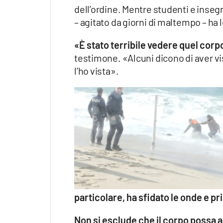
dell’ordine. Mentre studenti e insegn
– agitato da giorni di maltempo – ha 
«È stato terribile vedere quel cor
testimone. «Alcuni dicono di aver vi
l’ho vista».
particolare, ha sfidato le onde e pr
Non si esclude che il corpo possa 