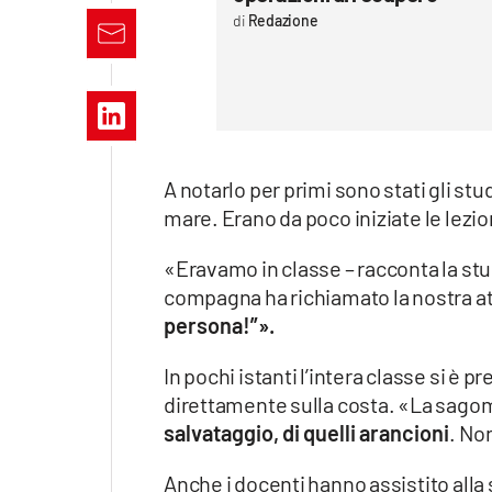
Apple
Redazione
Vai
A notarlo per primi sono stati gli stu
mare. Erano da poco iniziate le lezio
«Eravamo in classe – racconta la st
compagna ha richiamato la nostra a
persona!”».
In pochi istanti l’intera classe si è p
direttamente sulla costa. «La sago
salvataggio, di quelli arancioni
. No
Anche i docenti hanno assistito all