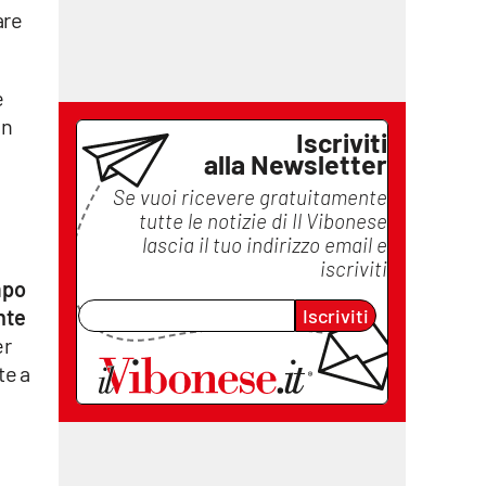
are
e
on
Iscriviti
alla Newsletter
Se vuoi ricevere gratuitamente
a
tutte le notizie di
Il Vibonese
lascia il tuo indirizzo email e
iscriviti
mpo
Iscriviti
nte
er
te a