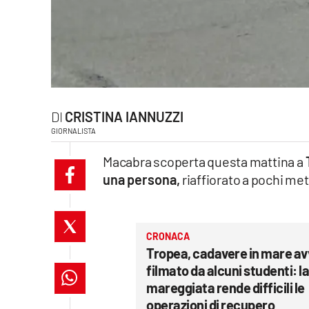
laconair.it
lacitymag.it
ilreggino.it
CRISTINA IANNUZZI
cosenzachannel.it
GIORNALISTA
ilvibonese.it
Macabra scoperta questa mattina a
una persona,
riaffiorato a pochi met
catanzarochannel.it
lacapitalenews.it
CRONACA
Tropea, cadavere in mare av
App
filmato da alcuni studenti: la
Android
mareggiata rende difficili le
operazioni di recupero