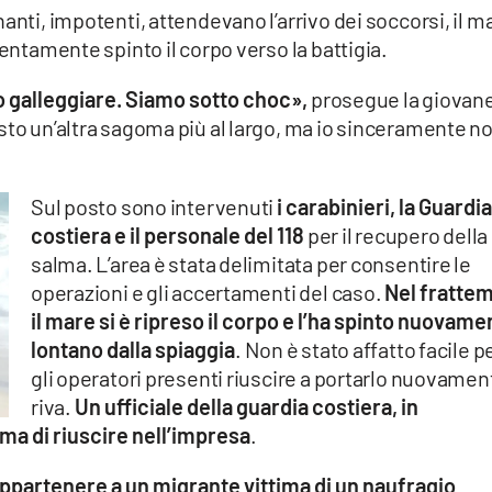
anti, impotenti, attendevano l’arrivo dei soccorsi, il m
lentamente spinto il corpo verso la battigia.
po galleggiare. Siamo sotto choc»,
prosegue la giovan
sto un’altra sagoma più al largo, ma io sinceramente n
Sul posto sono intervenuti
i carabinieri, la Guardi
costiera e il personale del 118
per il recupero della
salma. L’area è stata delimitata per consentire le
operazioni e gli accertamenti del caso.
Nel fratte
il mare si è ripreso il corpo e l’ha spinto nuovame
lontano dalla spiaggia
. Non è stato affatto facile p
gli operatori presenti riuscire a portarlo nuovamen
riva.
Un ufficiale della guardia costiera, in
ima di riuscire nell’impresa
.
appartenere a un migrante vittima di un naufragio