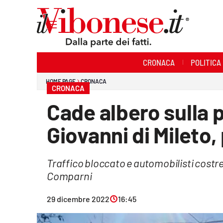
Sezioni
CRONACA
POLITICA
Cronaca
HOME PAGE
CRONACA
CRONACA
Politica
Cade albero sulla 
Sanità
Giovanni di Mileto, 
Ambiente
Traffico bloccato e automobilisti costret
Società
Comparni
Cultura
29 dicembre 2022
16:45
Economia e Lavoro