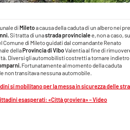
munale di
Mileto
a causa della caduta di un albero nei pr
nni.
Si tratta di una
strada provinciale
e, non a caso, su
 del Comune di Mileto guidati dal comandante Renato
nale della
Provincia di Vibo
Valentia al fine di rimuover
lità. Diversi gli automobilisti costretti a tornare indietro
omparni.
Fortunatamente al momento della caduta
iale non transitava nessuna automobile.
adini si mobilitano per la messa in sicurezza delle str
ittadini esasperati: «Città groviera» – Video