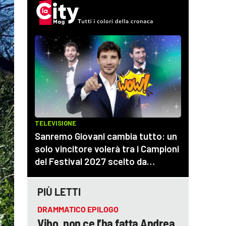
PIÙ LETTI
DRAMMATICO EPILOGO
Vibo, non ce l’ha fatta Andrea