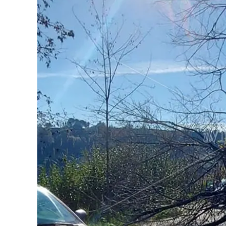
Eventi
Sport
Streaming
LaC TV
Lac Network
LaC OnAir
LaC
Network
lacplay.it
lactv.it