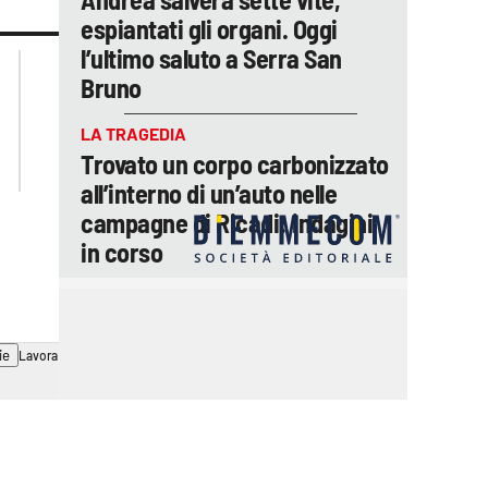
espiantati gli organi. Oggi
l’ultimo saluto a Serra San
lacplay.it
lacitymag.it
Bruno
lactv.it
lacapitalenews.it
laconair.it
ilreggino.it
LA TRAGEDIA
cosenzachannel.it
Trovato un corpo carbonizzato
catanzarochannel.it
all’interno di un’auto nelle
campagne di Ricadi: indagini
in corso
ie
Lavora con noi