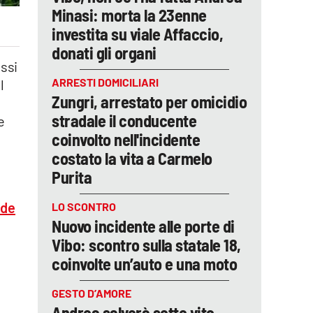
Minasi: morta la 23enne
investita su viale Affaccio,
donati gli organi
essi
ARRESTI DOMICILIARI
l
Zungri, arrestato per omicidio
stradale il conducente
e
coinvolto nell'incidente
costato la vita a Carmelo
Purita
ade
LO SCONTRO
Nuovo incidente alle porte di
Vibo: scontro sulla statale 18,
coinvolte un’auto e una moto
GESTO D’AMORE
Andrea salverà sette vite,