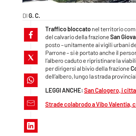
laconair.it
G. C.
lacitymag.it
Traffico bloccato
nel territorio co
del calvario della frazione
San Giova
ilreggino.it
posto – unitamente ai vigili urbani
cosenzachannel.it
Parrone – si è portato anche il perso
l’albero caduto e ripristinare la viabi
ilvibonese.it
per dirigersi al bivio della frazione
C
dell’albero, lungo la strada provinc
catanzarochannel.it
LEGGI ANCHE:
San Calogero, i citt
lacapitalenews.it
Strade colabrodo a Vibo Valentia, c
App
Android