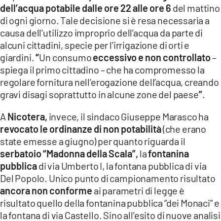
dell’acqua potabile dalle ore 22 alle ore 6
del mattino
LACITYMAG.IT
di ogni giorno. Tale decisione si è resa necessaria a
causa dell’utilizzo improprio dell’acqua da parte di
ILREGGINO.IT
alcuni cittadini, specie per l’irrigazione di orti e
COSENZACHANNEL.IT
giardini.
“
Un consumo
eccessivo e non controllato
–
spiega il primo cittadino – che ha compromesso la
ILVIBONESE.IT
regolare fornitura nell’erogazione dell’acqua, creando
gravi disagi soprattutto in alcune zone del paese
”
.
CATANZAROCHANNEL.IT
A
Nicotera,
invece, il sindaco Giuseppe Marasco ha
LACAPITALENEWS.IT
revocato le ordinanze di non potabilità
(che erano
state emesse a giugno) per quanto riguarda il
App
serbatoio “Madonna della Scala”,
la
fontanina
ANDROID
pubblica
di via Umberto I, la fontana pubblica di via
Del Popolo. Unico punto di campionamento risultato
APPLE
ancora non conforme
ai parametri di legge è
risultato quello della fontanina pubblica “dei Monaci” e
la fontana di via Castello. Sino all’esito di nuove analisi