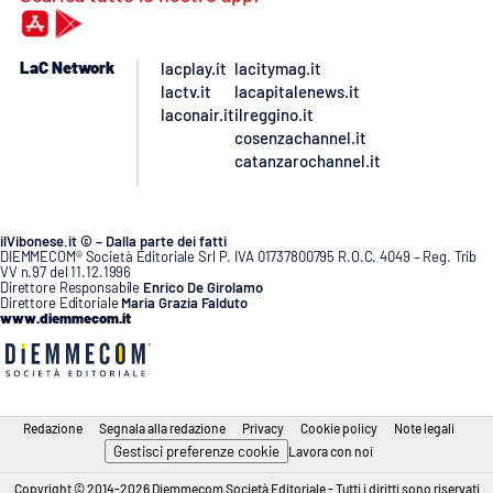
LaC Network
lacplay.it
lacitymag.it
lactv.it
lacapitalenews.it
laconair.it
ilreggino.it
cosenzachannel.it
catanzarochannel.it
ilVibonese.it © – Dalla parte dei fatti
DIEMMECOM® Società Editoriale Srl P. IVA 01737800795 R.O.C. 4049 – Reg. Trib
VV n.97 del 11.12.1996
Direttore Responsabile
Enrico De Girolamo
Direttore Editoriale
Maria Grazia Falduto
www.diemmecom.it
Redazione
Segnala alla redazione
Privacy
Cookie policy
Note legali
Gestisci preferenze cookie
Lavora con noi
Copyright © 2014-2026 Diemmecom Società Editoriale - Tutti i diritti sono riservati