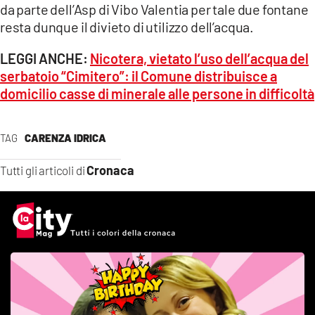
da parte dell’Asp di Vibo Valentia per tale due fontane
resta dunque il divieto di utilizzo dell’acqua.
LEGGI ANCHE:
Nicotera, vietato l’uso dell’acqua del
serbatoio “Cimitero”: il Comune distribuisce a
domicilio casse di minerale alle persone in difficoltà
TAG
CARENZA IDRICA
Cronaca
Tutti gli articoli di