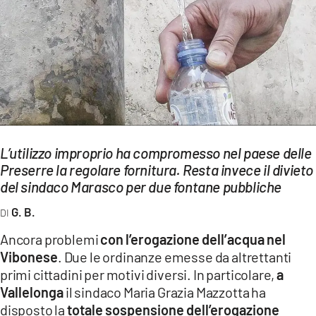
EVENTI
SPORT
Streaming
LAC TV
LAC NETWORK
L’utilizzo improprio ha compromesso nel paese delle
LAC ONAIR
Preserre la regolare fornitura. Resta invece il divieto
del sindaco Marasco per due fontane pubbliche
LaC
G. B.
Network
Ancora problemi
con l’erogazione dell’acqua nel
LACPLAY.IT
Vibonese
. Due le ordinanze emesse da altrettanti
primi cittadini per motivi diversi. In particolare,
a
LACTV.IT
Vallelonga
il sindaco Maria Grazia Mazzotta ha
LACONAIR.IT
disposto la
totale sospensione dell’erogazione