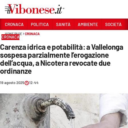
Vai
CRONACA
POLITICA
SANITÀ
AMBIENTE
SOCIETÀ
HOME PAGE
CRONACA
Sezioni
CRONACA
Carenza idrica e potabilità: a Vallelonga
CRONACA
sospesa parzialmente l’erogazione
POLITICA
dell’acqua, a Nicotera revocate due
ordinanze
SANITÀ
AMBIENTE
19 agosto 2025
12:44
SOCIETÀ
CULTURA
ECONOMIA E LAVORO