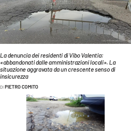
EVENTI
SPORT
Streaming
LAC TV
La denuncia dei residenti di Vibo Valentia:
LAC NETWORK
«abbandonati dalle amministrazioni locali». La
situazione aggravata da un crescente senso di
LAC ONAIR
insicurezza
LaC
PIETRO COMITO
Network
LACPLAY.IT
LACTV.IT
LACONAIR.IT