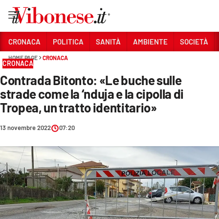
Vai
CRONACA
POLITICA
SANITÀ
AMBIENTE
SOCIETÀ
HOME PAGE
CRONACA
Sezioni
CRONACA
Contrada Bitonto: «Le buche sulle
CRONACA
strade come la ‘nduja e la cipolla di
POLITICA
Tropea, un tratto identitario»
SANITÀ
13 novembre 2022
07:20
AMBIENTE
SOCIETÀ
CULTURA
ECONOMIA E LAVORO