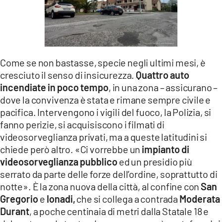
Come se non bastasse, specie negli ultimi mesi, è
cresciuto il senso di insicurezza.
Quattro auto
incendiate in poco tempo
, in una zona – assicurano –
dove la convivenza è stata e rimane sempre civile e
pacifica. Intervengono i vigili del fuoco, la Polizia, si
fanno perizie, si acquisiscono i filmati di
videosorveglianza privati, ma a queste latitudini si
chiede però altro. «Ci vorrebbe un
impianto di
videosorveglianza pubblico
ed un presidio più
serrato da parte delle forze dell’ordine, soprattutto di
notte». È la zona nuova della città, al confine con
San
Gregorio
e
Ionadi,
che si collega a contrada
Moderata
Durant
, a poche centinaia di metri dalla Statale 18 e