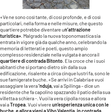
LACITYMAG.IT
«Ve ne sono così tante, di così profonde, e di così
ILREGGINO.IT
particolari, nella forma e nelle misure, che questo
COSENZACHANNEL.IT
quartiere potrebbe diventare u
n’attrazione
turistica»
. Malgrado la nuova toponomastica sia
ILVIBONESE.IT
entrata in vigore già da qualche anno, celebrando la
memoria di letterati e poeti, questo ampio
CATANZAROCHANNEL.IT
complesso residenziale nella vulgata è ancora il
LACAPITALENEWS.IT
quartiere di contrada Bitonto
. E la croce che i suoi
abitanti che si portano dietro sin dalla sua
edificazione, risalente a circa cinque lustri fa, sono le
App
sue famigerate buche. «Se arrivi in Calabria e vuoi
ANDROID
assaggiare la vera
‘nduja,
vai a Spilinga
– dice un
residente che fa capolino spazzando il patio della sua
APPLE
villetta a schiera -. Vuoi la vera cipolla rossa e allora
vai a
Tropea
. Vuoi vivere
un’esperienza unica con le
buche, e allora vieni a Vibo Valentia, in contrada