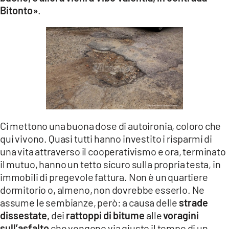
Bitonto»
.
Ci mettono una buona dose di autoironia, coloro che
qui vivono. Quasi tutti hanno investito i risparmi di
una vita attraverso il cooperativismo e ora, terminato
il mutuo, hanno un tetto sicuro sulla propria testa, in
immobili di pregevole fattura. Non è un quartiere
dormitorio o, almeno, non dovrebbe esserlo. Ne
assume le sembianze, però: a causa delle
strade
dissestate,
dei
rattoppi di bitume
alle
voragini
sull’asfalto
che vengono via giusto il tempo di un