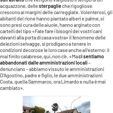
acquazzone, delle
sterpaglie
che rigogliose
crescono ai margini delle carreggiate. Volenterosi, gli
abitanti del rione hanno piantato alberi e palme, si
sono presi cura delle aiuole, hanno arginato con
cartelli del tipo «Fate fare i bisogni dei vostri cani
davanti alla porta di casa vostra» il fenomeno delle
deiezioni selvagge, si prodigano a tenere in
condizioni decorose le loro case anche all’esterno: il
mai finito calabrese, qui, non c’è. «Ma
ci sentiamo
abbandonati dalle amministrazioni locali
–
denunciano – abbiamo vissuto le amministrazioni
D’Agostino, padre e figlio, le due amministrazioni
Costa, quella Sammarco, ora Limardo e nulla è mai
cambiato».