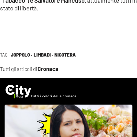
“Tabacco”) e Salvatore Mancuso,
attualmente tutti in
stato di libertà.
TAG
JOPPOLO ·
LIMBADI ·
NICOTERA
Cronaca
Tutti gli articoli di