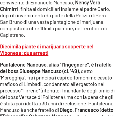
convivente di Emanuele Mancuso,
Nensy Vera
Chimirri,
finita ai domiciliari insieme al padre Carlo,
dopo il rinvenimento da parte della Polizia di Serra
San Bruno di una vasta piantagione di marijuana,
composta da oltre 10mila piantine, nel territorio di
Capistrano.
Diecimila piante di marijuana scoperte nel
Vibonese: due arresti
Pantaleone Mancuso, alias “l’Ingegnere”, è fratello
del boss Giuseppe Mancuso (cl. ’49),
detto
‘Mbrogghja”, fra i principali capi dell’omonimo casato
mafioso di Limbadi, condannato all’ergastolo nel
processo “Tirreno” (ritenuto il mandante degli omicidi
dei boss Versace di Polistena), ma con la pena che gli
è stata poi ridotta a 30 anni di reclusione. Pantaleona
Mancuso è anche fratello di
Diego, Francesco (detto