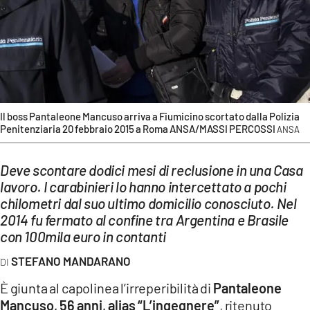
EVENTI
SPORT
Streaming
LAC TV
Il boss Pantaleone Mancuso arriva a Fiumicino scortato dalla Polizia
Penitenziaria 20 febbraio 2015 a Roma ANSA/MASSI PERCOSSI
ANSA
LAC NETWORK
LAC ONAIR
Deve scontare dodici mesi di reclusione in una Casa
lavoro. I carabinieri lo hanno intercettato a pochi
chilometri dal suo ultimo domicilio conosciuto. Nel
LaC
Network
2014 fu fermato al confine tra Argentina e Brasile
con 100mila euro in contanti
LACPLAY.IT
STEFANO MANDARANO
LACTV.IT
È giunta al capolinea l’irreperibilità di
Pantaleone
LACONAIR.IT
Mancuso, 56 anni, alias “L’ingegnere”
, ritenuto