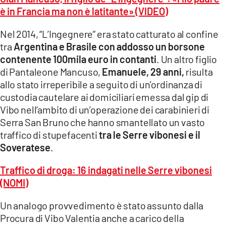
è in Francia ma non è latitante» (VIDEO)
Nel 2014, “L’Ingegnere” era stato catturato al confine
tra
Argentina e Brasile con addosso un borsone
contenente 100mila euro in contanti
. Un altro figlio
di Pantaleone Mancuso,
Emanuele, 29 anni,
risulta
allo stato irreperibile a seguito di un’ordinanza di
custodia cautelare ai domiciliari emessa dal gip di
Vibo nell’ambito di un’operazione dei carabinieri di
Serra San Bruno che hanno smantellato un vasto
traffico di stupefacenti
tra le Serre vibonesi e il
Soveratese
.
Traffico di droga: 16 indagati nelle Serre vibonesi
(NOMI)
Un analogo provvedimento è stato assunto dalla
Procura di Vibo Valentia anche a carico della