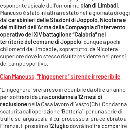
esponente apicale dell’omonimo
clan di Limbadi
.
LACITYMAG.IT
Mancuso è stato infatti arrestato nella giornata di oggi
dai
carabinieri delle Stazioni di Joppolo, Nicotera e
ILREGGINO.IT
dai militari dell’Arma della Compagnia d’intervento
COSENZACHANNEL.IT
operativo del XIV battaglione “Calabria” nel
territorio del comune di Joppolo
, dunque a pochi
ILVIBONESE.IT
chilometri da Limbadi e, soprattutto, da Nicotera
superiore dove lo stesso risulta residente nei pressi
CATANZAROCHANNEL.IT
del campo sportivo.
LACAPITALENEWS.IT
Clan Mancuso, “l’Ingegnere” si rende irreperibile
App
“L’ingegnere” si era reso irreperibile da oltre un anno
per sottrarsi da una
condanna a 12 mesi di
ANDROID
reclusione
nella Casa lavoro di Vasto (Ch). Condanna
APPLE
scaturita dall’operazione “Batteria”, per una serie di
truffe su larga scala, il cui processo si era celebrato a
Firenze. Il prossimo
12 luglio
dovrà inoltre comparire