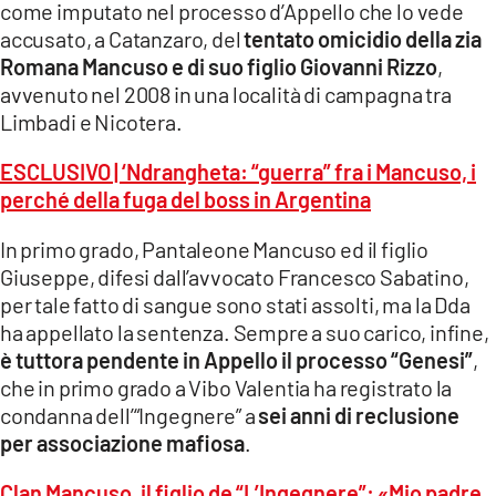
come imputato nel processo d’Appello che lo vede
accusato, a Catanzaro, del
tentato omicidio della zia
Romana Mancuso e di suo figlio Giovanni Rizzo
,
avvenuto nel 2008 in una località di campagna tra
Limbadi e Nicotera.
ESCLUSIVO | ‘Ndrangheta: “guerra” fra i Mancuso, i
perché della fuga del boss in Argentina
In primo grado, Pantaleone Mancuso ed il figlio
Giuseppe, difesi dall’avvocato Francesco Sabatino,
per tale fatto di sangue sono stati assolti, ma la Dda
ha appellato la sentenza. Sempre a suo carico, infine,
è tuttora pendente in Appello il processo “Genesi”
,
che in primo grado a Vibo Valentia ha registrato la
condanna dell’“Ingegnere” a
sei anni di reclusione
per associazione mafiosa
.
Clan Mancuso, il figlio de “L’Ingegnere”: «Mio padre