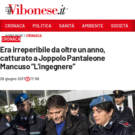
Vai
CRONACA
POLITICA
SANITÀ
AMBIENTE
SOCIETÀ
HOME PAGE
CRONACA
Sezioni
CRONACA
Era irreperibile da oltre un anno,
CRONACA
catturato a Joppolo Pantaleone
POLITICA
Mancuso “L’ingegnere”
SANITÀ
28 giugno 2017
17:58
AMBIENTE
SOCIETÀ
CULTURA
ECONOMIA E LAVORO