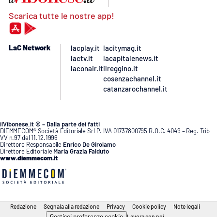
Scarica tutte le nostre app!
LaC Network
lacplay.it
lacitymag.it
lactv.it
lacapitalenews.it
laconair.it
ilreggino.it
cosenzachannel.it
catanzarochannel.it
ilVibonese.it © – Dalla parte dei fatti
DIEMMECOM® Società Editoriale Srl P. IVA 01737800795 R.O.C. 4049 – Reg. Trib
VV n.97 del 11.12.1996
Direttore Responsabile
Enrico De Girolamo
Direttore Editoriale
Maria Grazia Falduto
www.diemmecom.it
Redazione
Segnala alla redazione
Privacy
Cookie policy
Note legali
Gestisci preferenze cookie
Lavora con noi