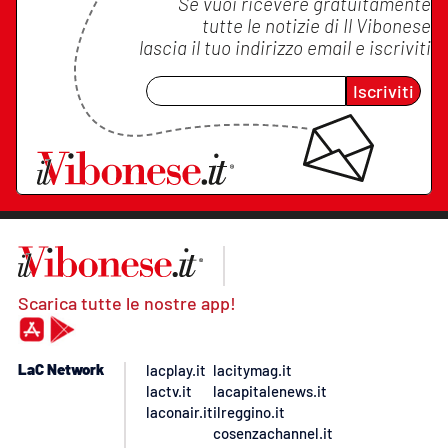
Se vuoi ricevere gratuitamente
tutte le notizie di
Il Vibonese
lascia il tuo indirizzo email e iscriviti
Iscriviti
Scarica tutte le nostre app!
LaC Network
lacplay.it
lacitymag.it
lactv.it
lacapitalenews.it
laconair.it
ilreggino.it
cosenzachannel.it