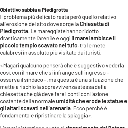
Obiettivo sabbia a Piedigrotta
Il problema più delicato resta però quello relativo
all’erosione del sito dove sorge la
Chiesetta di
Piedigrotta
. Le mareggiate hanno ridotto
drasticamente l’arenile e oggi
il mare lambisce il
piccolo tempio scavato nel tufo
, tra le mete
calabresi in assoluto più visitate dai turisti.
«Magari qualcuno penserà che è suggestivo vederla
così, con il mare che si infrange sull’ingresso –
osserva il sindaco –, ma questa è una situazione che
mette a rischio la sopravvivenza stessa della
chiesetta che già deve fare i conti con l’azione
costante della normale
umidità che erode le statue e
gli altari scavati nell’arenaria
. Ecco perché è
fondamentale ripristinare la spiaggia».