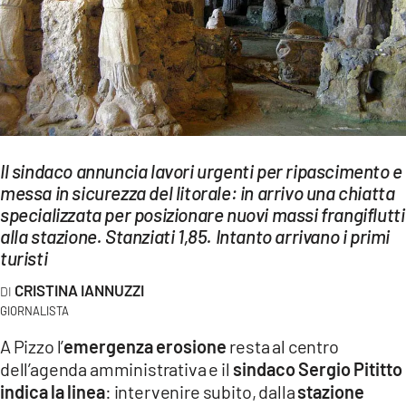
EVENTI
SPORT
Streaming
LAC TV
Il sindaco annuncia lavori urgenti per ripascimento e
LAC NETWORK
messa in sicurezza del litorale: in arrivo una chiatta
specializzata per posizionare nuovi massi frangiflutti
LAC ONAIR
alla stazione. Stanziati 1,85. Intanto arrivano i primi
turisti
LaC
Network
CRISTINA IANNUZZI
LACPLAY.IT
GIORNALISTA
A Pizzo l’
emergenza erosione
resta al centro
LACTV.IT
dell’agenda amministrativa e il
sindaco Sergio Pititto
indica la linea
: intervenire subito, dalla
stazione
LACONAIR.IT