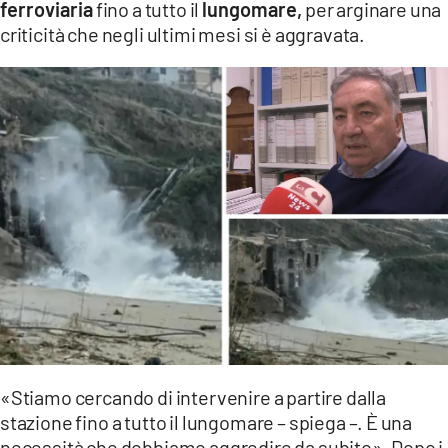
ferroviaria
fino a tutto il
lungomare,
per arginare una
LACITYMAG.IT
criticità che negli ultimi mesi si è aggravata.
ILREGGINO.IT
COSENZACHANNEL.IT
ILVIBONESE.IT
CATANZAROCHANNEL.IT
LACAPITALENEWS.IT
App
ANDROID
APPLE
«Stiamo cercando di intervenire a partire dalla
stazione fino a tutto il lungomare – spiega –. È una
necessità che dobbiamo aggredire da subito». Dopo i