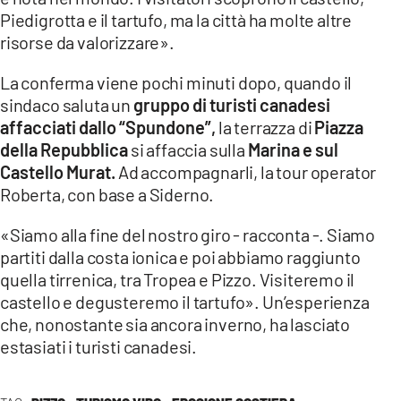
Piedigrotta e il tartufo, ma la città ha molte altre
risorse da valorizzare».
La conferma viene pochi minuti dopo, quando il
sindaco saluta un
gruppo di turisti canadesi
affacciati dallo “Spundone”,
la terrazza di
Piazza
della Repubblica
si affaccia sulla
Marina e sul
Castello Murat.
Ad accompagnarli, la tour operator
Roberta, con base a Siderno.
«Siamo alla fine del nostro giro - racconta -. Siamo
partiti dalla costa ionica e poi abbiamo raggiunto
quella tirrenica, tra Tropea e Pizzo. Visiteremo il
castello e degusteremo il tartufo». Un’esperienza
che, nonostante sia ancora inverno, ha lasciato
estasiati i turisti canadesi.