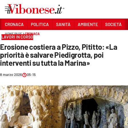
Vai
CRONACA
POLITICA
SANITÀ
AMBIENTE
SOCIETÀ
HOME PAGE
CRONACA
Sezioni
LAVORI IN CORSO
Erosione costiera a Pizzo, Pititto: «La
CRONACA
priorità è salvare Piedigrotta, poi
POLITICA
interventi su tutta la Marina»
SANITÀ
8 marzo 2026
05:15
AMBIENTE
SOCIETÀ
CULTURA
ECONOMIA E LAVORO