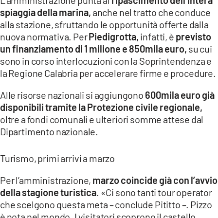
L’amministrazione punta al
ripascimento dell’intera
spiaggia della marina,
anche nel tratto che conduce
alla stazione, sfruttando le opportunità offerte dalla
nuova normativa. Per
Piedigrotta,
infatti, è
previsto
un
finanziamento di 1 milione e 850mila euro,
su cui
sono in corso interlocuzioni con la Soprintendenza e
la Regione Calabria per accelerare firme e procedure.
Alle risorse nazionali si aggiungono
600mila euro già
disponibili tramite la Protezione civile regionale,
oltre a fondi comunali e ulteriori somme attese dal
Dipartimento nazionale.
Turismo, primi arrivi a marzo
Per l’amministrazione,
marzo coincide già con l’avvio
della stagione turistica
. «Ci sono tanti tour operator
che scelgono questa meta – conclude Pititto –. Pizzo
è nota nel mondo. I visitatori scoprono il castello,