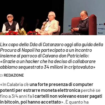
EVENTI
SPORT
Streaming
LAC TV
L’ex capo della Dda di Catanzaro oggi alla guida della
LAC NETWORK
Procura di Napoli ha partecipato a un incontro
insieme al parroco di Caivano don Patriciello:
LAC ONAIR
«Grazie a un hacker che ha deciso di collaborare
abbiamo sequestrato 34 milioni in criptovaluta»
LaC
Network
REDAZIONE
LACPLAY.IT
«In Calabria c’è
una forte presenza di computer
potenti per estrarre moneta elettronica
perché se
LACTV.IT
fino a 3/4 anni fa
i cartelli non volevano esser pagati
LACONAIR.IT
in bitcoin, poi hanno accettato
». È quanto ha