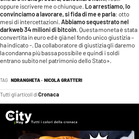
oppure iscrivere me o chiunque.
Lo arrestiamo, lo
convinciamo a lavorare, si fida di me e parla
: otto
mesi di intercettazioni.
Abbiamo sequestrato nel
darkweb 34 milioni di bitcoin
. Questa moneta è stata
convertita in euro ed è già nel fondo unico giustizia –
ha indicato -. Da collaboratore di giustizia gli daremo
la condanna più bassa possibile e quindi i soldi
entrano subito nel patrimonio dello Stato».
TAG
NDRANGHETA ·
NICOLA GRATTERI
Cronaca
Tutti gli articoli di