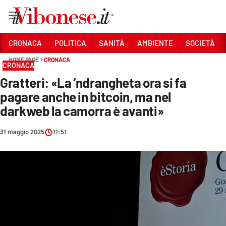
Vai
CRONACA
POLITICA
SANITÀ
AMBIENTE
SOCIETÀ
HOME PAGE
CRONACA
Sezioni
CRONACA
Gratteri: «La ‘ndrangheta ora si fa
CRONACA
pagare anche in bitcoin, ma nel
POLITICA
darkweb la camorra è avanti»
SANITÀ
31 maggio 2025
11:51
AMBIENTE
SOCIETÀ
CULTURA
ECONOMIA E LAVORO