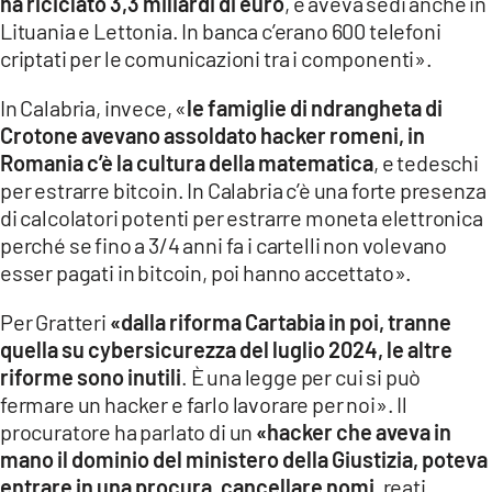
ha riciclato 3,3 miliardi di euro
, e aveva sedi anche in
Lituania e Lettonia. In banca c’erano 600 telefoni
criptati per le comunicazioni tra i componenti».
In Calabria, invece, «
le famiglie di ndrangheta di
Crotone avevano assoldato hacker romeni, in
Romania c’è la cultura della matematica
, e tedeschi
per estrarre bitcoin. In Calabria c’è una forte presenza
di calcolatori potenti per estrarre moneta elettronica
perché se fino a 3/4 anni fa i cartelli non volevano
esser pagati in bitcoin, poi hanno accettato».
Per Gratteri
«dalla riforma Cartabia in poi, tranne
quella su cybersicurezza del luglio 2024, le altre
riforme sono inutili
. È una legge per cui si può
fermare un hacker e farlo lavorare per noi». Il
procuratore ha parlato di un
«hacker che aveva in
mano il dominio del ministero della Giustizia, poteva
entrare in una procura, cancellare nomi
, reati