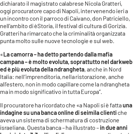
dichiarato il magistrato calabrese Nicola Gratteri,
LACITYMAG.IT
oggi procuratore capo di Napoli, intervenendo ieri a
un incontro con il parroco di Caivano, don Patriciello,
ILREGGINO.IT
nell’ambito di èStoria, il festival di cultura di Gorizia.
Gratteri ha rimarcato che la criminalità organizzata
COSENZACHANNEL.IT
punta molto sulle nuove tecnologie e sul web.
ILVIBONESE.IT
«
La camorra – ha detto partendo dalla mafia
CATANZAROCHANNEL.IT
campana – è molto evoluta, soprattutto nel darkweb
ed è più evoluta della ndrangheta
, anche in Nord
LACAPITALENEWS.IT
Italia: nell’imprenditoria, nella ristorazione, anche
all’estero, non in modo capillare come la ndrangheta
App
ma in modo significativo in tutta Europa”.
ANDROID
Il procuratore ha ricordato che «a Napoli si è fatta
una
indagine su una banca online di seimila clienti
che
APPLE
aveva un sistema di schermatura di costruzione
israeliana. Questa banca – ha illustrato –
in due anni