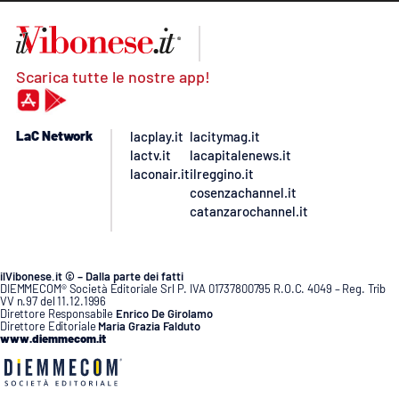
Scarica tutte le nostre app!
LaC Network
lacplay.it
lacitymag.it
lactv.it
lacapitalenews.it
laconair.it
ilreggino.it
cosenzachannel.it
catanzarochannel.it
ilVibonese.it © – Dalla parte dei fatti
DIEMMECOM® Società Editoriale Srl P. IVA 01737800795 R.O.C. 4049 – Reg. Trib
VV n.97 del 11.12.1996
Direttore Responsabile
Enrico De Girolamo
Direttore Editoriale
Maria Grazia Falduto
www.diemmecom.it