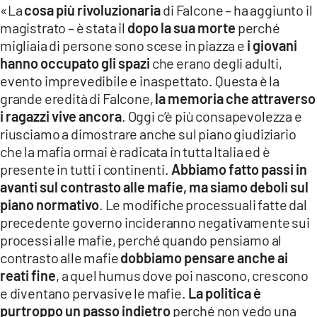
«La
cosa più rivoluzionaria
di Falcone – ha aggiunto il
magistrato – è stata il
dopo la sua morte
perché
migliaia di persone sono scese in piazza e
i giovani
hanno occupato gli spazi
che erano degli adulti,
evento imprevedibile e inaspettato. Questa è la
grande eredità di Falcone,
la memoria che attraverso
i ragazzi vive ancora
. Oggi c’è più consapevolezza e
riusciamo a dimostrare anche sul piano giudiziario
che la mafia ormai è radicata in tutta Italia ed è
presente in tutti i continenti.
Abbiamo fatto passi in
avanti sul contrasto alle mafie, ma siamo deboli sul
piano normativo
. Le modifiche processuali fatte dal
precedente governo incideranno negativamente sui
processi alle mafie, perché quando pensiamo al
contrasto alle mafie
dobbiamo pensare anche ai
reati fine
, a quel humus dove poi nascono, crescono
e diventano pervasive le mafie.
La politica è
purtroppo un passo indietro
perché non vedo una