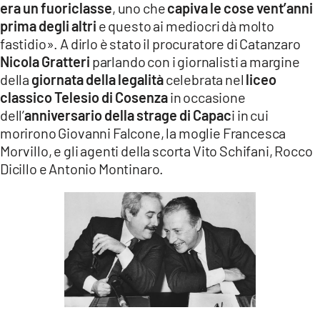
era un fuoriclasse
, uno che
capiva le cose vent’anni
LACITYMAG.IT
prima degli altri
e questo ai mediocri dà molto
fastidio». A dirlo è stato il procuratore di Catanzaro
ILREGGINO.IT
Nicola Gratteri
parlando con i giornalisti a margine
della
giornata della legalità
celebrata nel
liceo
COSENZACHANNEL.IT
classico Telesio di Cosenza
in occasione
ILVIBONESE.IT
dell’
anniversario della strage di Capac
i in cui
morirono Giovanni Falcone, la moglie Francesca
CATANZAROCHANNEL.IT
Morvillo, e gli agenti della scorta Vito Schifani, Rocco
Dicillo e Antonio Montinaro.
LACAPITALENEWS.IT
App
ANDROID
APPLE