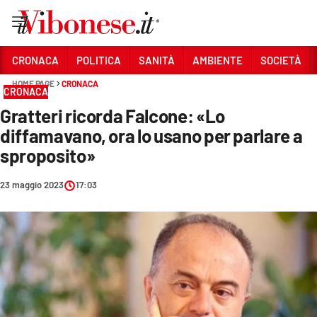
Vai
CRONACA
POLITICA
SANITÀ
AMBIENTE
SOCIETÀ
HOME PAGE
CRONACA
Sezioni
CRONACA
Gratteri ricorda Falcone: «Lo
CRONACA
diffamavano, ora lo usano per parlare a
POLITICA
sproposito»
SANITÀ
23 maggio 2023
17:03
AMBIENTE
SOCIETÀ
CULTURA
ECONOMIA E LAVORO