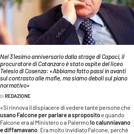
EVENTI
SPORT
Streaming
LAC TV
Nel 31esimo anniversario dalla strage di Capaci, il
LAC NETWORK
procuratore di Catanzaro è stato ospite del liceo
Telesio di Cosenza: «Abbiamo fatto passi in avanti
LAC ONAIR
sul contrasto alle mafie, ma siamo deboli sul piano
normativo»
LaC
Network
REDAZIONE
LACPLAY.IT
«Si rinnova il dispiacere di vedere tante persone che
usano Falcone per parlare a sproposito
e quando
LACTV.IT
Falcone era al Ministero o a Palermo
lo calunniavano
LACONAIR.IT
e diffamavano
. Era molto invidiato Falcone, perché