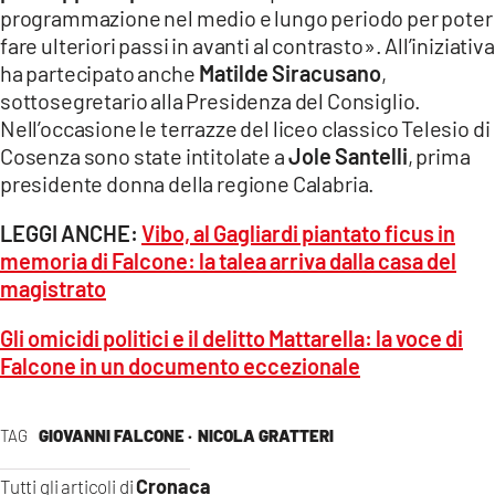
programmazione nel medio e lungo periodo per poter
fare ulteriori passi in avanti al contrasto». All’iniziativa
ha partecipato anche
Matilde Siracusano
,
sottosegretario alla Presidenza del Consiglio.
Nell’occasione le terrazze del liceo classico Telesio di
Cosenza sono state intitolate a
Jole Santelli
, prima
presidente donna della regione Calabria.
LEGGI ANCHE:
Vibo, al Gagliardi piantato ficus in
memoria di Falcone: la talea arriva dalla casa del
magistrato
Gli omicidi politici e il delitto Mattarella: la voce di
Falcone in un documento eccezionale
TAG
GIOVANNI FALCONE ·
NICOLA GRATTERI
Cronaca
Tutti gli articoli di