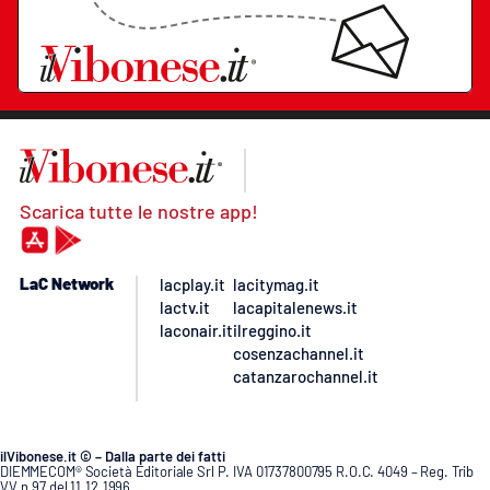
Scarica tutte le nostre app!
LaC Network
lacplay.it
lacitymag.it
lactv.it
lacapitalenews.it
laconair.it
ilreggino.it
cosenzachannel.it
catanzarochannel.it
ilVibonese.it © – Dalla parte dei fatti
DIEMMECOM® Società Editoriale Srl P. IVA 01737800795 R.O.C. 4049 – Reg. Trib
VV n.97 del 11.12.1996