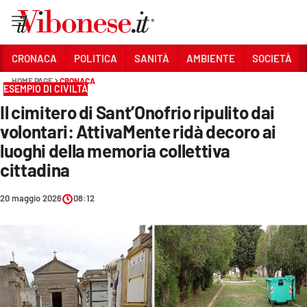
Vai
CRONACA
POLITICA
SANITÀ
AMBIENTE
SOCIETÀ
HOME PAGE
CRONACA
Sezioni
ESEMPIO DI CIVILTÀ
Il cimitero di Sant’Onofrio ripulito dai
CRONACA
volontari: AttivaMente ridà decoro ai
POLITICA
luoghi della memoria collettiva
cittadina
SANITÀ
AMBIENTE
20 maggio 2026
08:12
SOCIETÀ
CULTURA
ECONOMIA E LAVORO