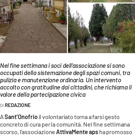
EVENTI
SPORT
Streaming
LAC TV
LAC NETWORK
Nel fine settimana i soci dell'associazione si sono
LAC ONAIR
occupati della sistemazione degli spazi comuni, tra
pulizia e manutenzione ordinaria. Un intervento
accolto con gratitudine dai cittadini, che richiama il
LaC
valore della partecipazione civica
Network
LACPLAY.IT
REDAZIONE
A
Sant’Onofrio
il volontariato torna a farsi gesto
LACTV.IT
concreto di cura per la comunità. Nel fine settimana
LACONAIR.IT
scorso, l’associazione
AttivaMente aps
ha promosso