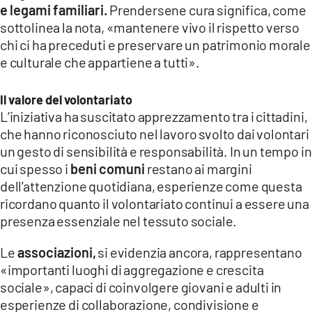
e legami familiari.
Prendersene cura significa, come
sottolinea la nota, «mantenere vivo il rispetto verso
chi ci ha preceduti e preservare un patrimonio morale
e culturale che appartiene a tutti».
Il valore del volontariato
L’iniziativa ha suscitato apprezzamento tra i cittadini,
che hanno riconosciuto nel lavoro svolto dai volontari
un gesto di sensibilità e responsabilità. In un tempo in
cui spesso i
beni comuni
restano ai margini
dell’attenzione quotidiana, esperienze come questa
ricordano quanto il volontariato continui a essere una
presenza essenziale nel tessuto sociale.
Le
associazioni,
si evidenzia ancora, rappresentano
«importanti luoghi di aggregazione e crescita
sociale», capaci di coinvolgere giovani e adulti in
esperienze di collaborazione, condivisione e