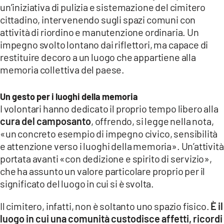
un’iniziativa di pulizia e sistemazione del cimitero
LACITYMAG.IT
cittadino, intervenendo sugli spazi comuni con
attività di riordino e manutenzione ordinaria. Un
ILREGGINO.IT
impegno svolto lontano dai riflettori, ma capace di
COSENZACHANNEL.IT
restituire decoro a un luogo che appartiene alla
memoria collettiva del paese.
ILVIBONESE.IT
Un gesto per i luoghi della memoria
CATANZAROCHANNEL.IT
I volontari hanno dedicato il proprio tempo libero alla
cura del camposanto
, offrendo, si legge nella nota,
LACAPITALENEWS.IT
«un concreto esempio di impegno civico, sensibilità
e attenzione verso i luoghi della memoria». Un’attività
App
portata avanti «con dedizione e spirito di servizio»,
ANDROID
che ha assunto un valore particolare proprio per il
significato del luogo in cui si è svolta.
APPLE
Il cimitero, infatti, non è soltanto uno spazio fisico.
È il
luogo in cui una comunità custodisce affetti, ricordi