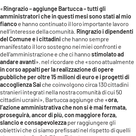
«
Ringrazio – aggiunge Bartucca – tutti gli
amministratori che in questi mesi sono stati al mio
fianco
e hanno continuato il loro importante lavoro
nell’interesse della comunità.
Ringrazio i dipendenti
del Comune e i cittadini
che hanno sempre
manifestato il loro sostegno nei miei confronti e
dell’amministrazione e che ci hanno
stimolato ad
andare avanti
». nel ricordare che «sono attualmente
in corso appalti per la realizzazione di opere
pubbliche per oltre 15 milioni di euro e i progetti di
accoglienza Sai
che coinvolgono circa 130 cittadini
stranieri integrati nella nostra comunità di cui 50
cittadini ucraini», Bartucca aggiunge che «
ora,
l’azione amministrativa che non si è mai fermata,
proseguirà, ancor di più, con maggiore forza,
slancio e consapevolezza
per raggiungere gli
obiettivi che ci siamo prefissati nel rispetto di quelli