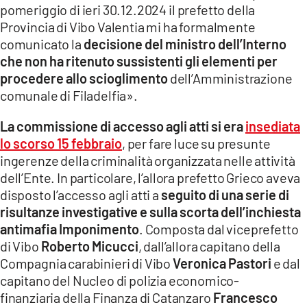
pomeriggio di ieri 30.12.2024
il prefetto della
LACITYMAG.IT
Provincia di Vibo Valentia mi ha formalmente
comunicato la
decisione del ministro dell’Interno
ILREGGINO.IT
che non ha ritenuto sussistenti gli elementi per
COSENZACHANNEL.IT
procedere allo scioglimento
dell’Amministrazione
comunale di Filadelfia».
ILVIBONESE.IT
La commissione di accesso agli atti si era
insediata
CATANZAROCHANNEL.IT
lo scorso 15 febbraio
, per fare luce su presunte
ingerenze della criminalità organizzata nelle attività
LACAPITALENEWS.IT
dell’Ente. In particolare, l’allora prefetto Grieco aveva
disposto l’accesso agli atti a
seguito di una serie di
App
risultanze investigative e sulla scorta dell’inchiesta
antimafia Imponimento
. Composta dal viceprefetto
ANDROID
di Vibo
Roberto Micucci
, dall’allora capitano della
APPLE
Compagnia carabinieri di Vibo
Veronica Pastori
e dal
capitano del Nucleo di polizia economico-
finanziaria della Finanza di Catanzaro
Francesco