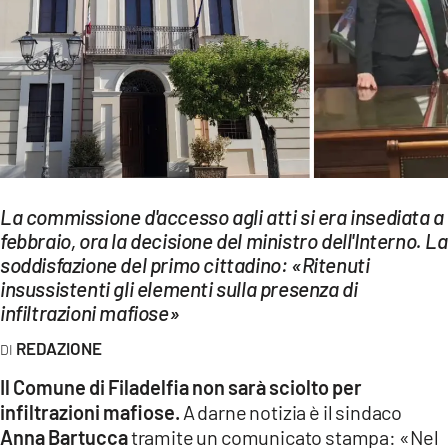
EVENTI
SPORT
Streaming
LAC TV
LAC NETWORK
La commissione d'accesso agli atti si era insediata a
LAC ONAIR
febbraio, ora la decisione del ministro dell'Interno. La
soddisfazione del primo cittadino: «Ritenuti
insussistenti gli elementi sulla presenza di
LaC
infiltrazioni mafiose»
Network
LACPLAY.IT
REDAZIONE
Il Comune di Filadelfia non sarà sciolto per
LACTV.IT
infiltrazioni mafiose.
A darne notizia è il sindaco
LACONAIR.IT
Anna Bartucca
tramite un comunicato stampa: «Nel