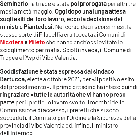
Seminerio
, la triade è stata
poi prorogata
per altri tre
mesi a metà maggio.
Oggi dopo una lunga attesa
sugli esiti del loro lavoro, ecco la decisione del
ministro Piantedosi
. Nel corso degli scorsi mesi, la
stessa sorte di Filadelfia era toccata ai Comuni di
Nicotera
e
Mileto
che hanno anch’essi evitato lo
scioglimento per mafia. Sciolti invece, il Comune di
Tropea e l’Asp di Vibo Valentia.
Soddisfazione è stata espressa dal sindaco
Bartucca
, eletta a ottobre 2021, per «il positivo esito
del procedimento». Il primo cittadino ha inteso quindi
ringraziare «tutte le autorità che vi hanno preso
parte
per il proficuo lavoro svolto. I membri della
Commissione di accesso, i prefetti che si sono
succeduti, il Comitato per l’Ordine e la Sicurezza della
provincia di Vibo Valentia ed, infine, il ministro
dell’Interno».