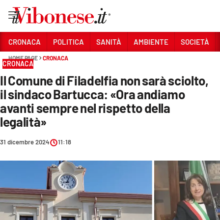
Vai
CRONACA
POLITICA
SANITÀ
AMBIENTE
SOCIETÀ
HOME PAGE
CRONACA
Sezioni
CRONACA
Il Comune di Filadelfia non sarà sciolto,
CRONACA
il sindaco Bartucca: «Ora andiamo
POLITICA
avanti sempre nel rispetto della
legalità»
SANITÀ
AMBIENTE
31 dicembre 2024
11:18
SOCIETÀ
CULTURA
ECONOMIA E LAVORO