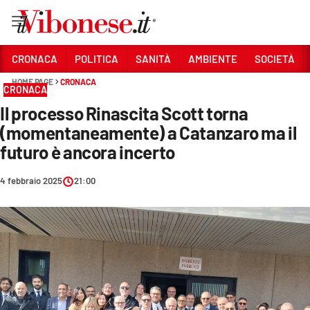
Vai
CRONACA
POLITICA
SANITÀ
AMBIENTE
SOCIETÀ
HOME PAGE
CRONACA
Sezioni
CRONACA
Il processo Rinascita Scott torna
CRONACA
(momentaneamente) a Catanzaro ma il
POLITICA
futuro è ancora incerto
SANITÀ
4 febbraio 2025
21:00
AMBIENTE
SOCIETÀ
CULTURA
ECONOMIA E LAVORO