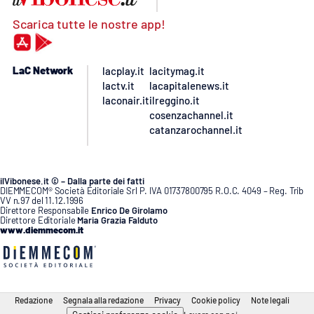
Scarica tutte le nostre app!
LaC Network
lacplay.it
lacitymag.it
lactv.it
lacapitalenews.it
laconair.it
ilreggino.it
cosenzachannel.it
catanzarochannel.it
ilVibonese.it © – Dalla parte dei fatti
DIEMMECOM® Società Editoriale Srl P. IVA 01737800795 R.O.C. 4049 – Reg. Trib
VV n.97 del 11.12.1996
Direttore Responsabile
Enrico De Girolamo
Direttore Editoriale
Maria Grazia Falduto
www.diemmecom.it
Redazione
Segnala alla redazione
Privacy
Cookie policy
Note legali