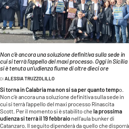
EVENTI
SPORT
Streaming
LAC TV
Non c’è ancora una soluzione definitiva sulla sede in
LAC NETWORK
cui si terrà l’appello del maxi processo. Oggi in Sicilia
si è tenuta un’udienza fiume di oltre dieci ore
LAC ONAIR
ALESSIA TRUZZOLILLO
LaC
Si torna in Calabria ma non si sa per quanto temp
o.
Network
Non c’è ancora una soluzione definitiva sulla sede in
LACPLAY.IT
cui si terrà l’appello del maxi processo Rinascita
Scott. Per il momento si è stabilito che
la prossima
LACTV.IT
udienza si terrà il 19 febbraio
nell’aula bunker di
LACONAIR.IT
Catanzaro. Il seguito dipenderà da quello che disporrà