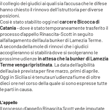
il collegio dei giudici ai quali sia l’accusa che le difese
LACITYMAG.IT
hanno chiesto il rinnovo dell’istruttoria per diverse
posizioni.
ILREGGINO.IT
Così è stato stabilito oggi nel
carcere Bicocca di
Catania
– dove è stato temporaneamente trasferito il
COSENZACHANNEL.IT
processo d’appello Rinascita-Scott in seguito
ILVIBONESE.IT
all’allagamento dell’aula bunker di Lamezia Terme.
A seconda della mole di rinnovi che i giudici
CATANZAROCHANNEL.IT
accoglieranno si stabilirà dove si svolgeranno le
prossime udienze
in attesa che la bunker di Lamezia
LACAPITALENEWS.IT
Terme venga ripristinata
. La data dell’agibilità
dell’aula è prevista per fine marzo, primi di aprile.
App
Oggi in Sicilia si è tenuta un’udienza fiume di oltre
ANDROID
dieci ore nel corso della quale si sono espresse tutte
le parti in causa.
APPLE
L’appello
Il processo d’appello Rinascita Scott vede imputate