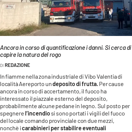
EVENTI
SPORT
Streaming
LAC TV
Ancora in corso di quantificazione i danni. Si cerca di
capire la natura del rogo
LAC NETWORK
REDAZIONE
LAC ONAIR
In fiamme nella zona industriale di Vibo Valentia di
località Aereporto un
deposito di frutta.
Per cause
LaC
ancora in corso di accertamento, il fuoco ha
Network
interessato il piazzale esterno del deposito,
LACPLAY.IT
probabilmente alcune pedane in legno. Sul posto per
spegnere
l’incendio
si sono portati i vigili del fuoco
LACTV.IT
del locale comando provinciale con due mezzi,
LACONAIR.IT
nonchè i
carabinieri per stabilire eventuali