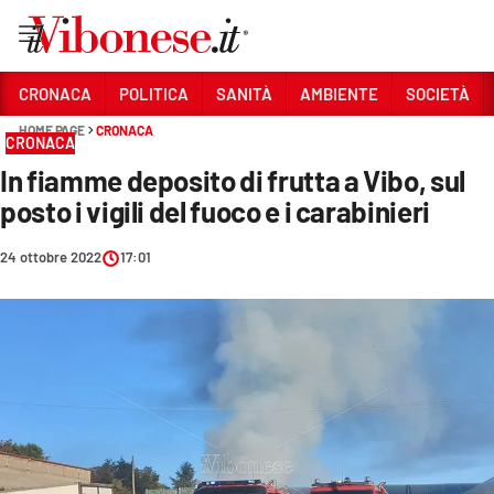
Vai
CRONACA
POLITICA
SANITÀ
AMBIENTE
SOCIETÀ
HOME PAGE
CRONACA
Sezioni
CRONACA
In fiamme deposito di frutta a Vibo, sul
CRONACA
posto i vigili del fuoco e i carabinieri
POLITICA
24 ottobre 2022
17:01
SANITÀ
AMBIENTE
SOCIETÀ
CULTURA
ECONOMIA E LAVORO