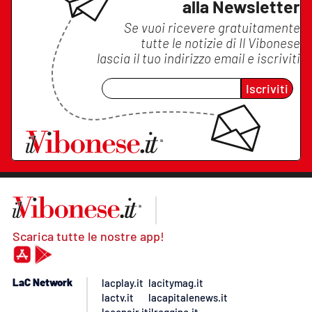
alla Newsletter
Se vuoi ricevere gratuitamente
tutte le notizie di
Il Vibonese
lascia il tuo indirizzo email e iscriviti
Iscriviti
Scarica tutte le nostre app!
LaC Network
lacplay.it
lacitymag.it
lactv.it
lacapitalenews.it
laconair.it
ilreggino.it