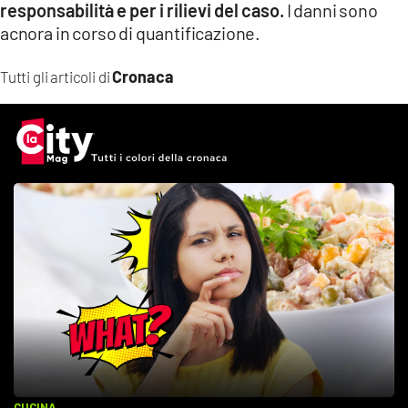
responsabilità e per i rilievi del caso.
I danni sono
LACITYMAG.IT
acnora in corso di quantificazione.
ILREGGINO.IT
Cronaca
Tutti gli articoli di
COSENZACHANNEL.IT
ILVIBONESE.IT
CATANZAROCHANNEL.IT
LACAPITALENEWS.IT
App
ANDROID
APPLE