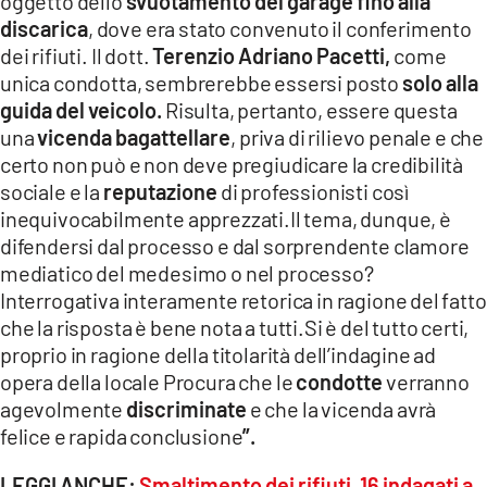
oggetto dello
svuotamento del garage fino alla
discarica
, dove era stato convenuto il conferimento
dei rifiuti. Il dott.
Terenzio Adriano Pacetti,
come
unica condotta, sembrerebbe essersi posto
solo alla
guida del veicolo.
Risulta, pertanto, essere questa
una
vicenda bagattellare
, priva di rilievo penale e che
certo non può e non deve pregiudicare la credibilità
sociale e la
reputazione
di professionisti così
inequivocabilmente apprezzati.Il tema, dunque, è
difendersi dal processo e dal sorprendente clamore
mediatico del medesimo o nel processo?
Interrogativa interamente retorica in ragione del fatto
che la risposta è bene nota a tutti.Si è del tutto certi,
proprio in ragione della titolarità dell’indagine ad
opera della locale Procura che le
condotte
verranno
agevolmente
discriminate
e che la vicenda avrà
felice e rapida conclusione
”.
LEGGI ANCHE:
Smaltimento dei rifiuti, 16 indagati a