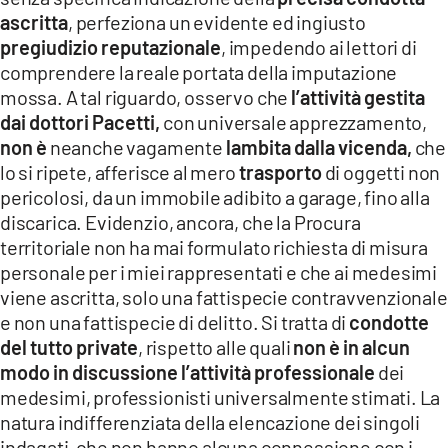
ascritta
, perfeziona un evidente ed ingiusto
pregiudizio reputazionale
, impedendo ai lettori di
comprendere la reale portata della imputazione
mossa. A tal riguardo, osservo che
l’attività gestita
dai dottori Pacetti,
con universale apprezzamento,
non è
neanche vagamente
lambita dalla vicenda,
che
lo si ripete, afferisce al mero
trasporto
di oggetti non
pericolosi, da un immobile adibito a garage, fino alla
discarica. Evidenzio, ancora, che la Procura
territoriale non ha mai formulato richiesta di misura
personale per i miei rappresentati e che ai medesimi
viene ascritta, solo una fattispecie contravvenzionale
e non una fattispecie di delitto. Si tratta di
condotte
del tutto private
, rispetto alle quali
non è in alcun
modo in discussione l’attività professionale
dei
medesimi, professionisti universalmente stimati. La
natura indifferenziata della elencazione dei singoli
indagati, che non hanno alcuna connessione con i