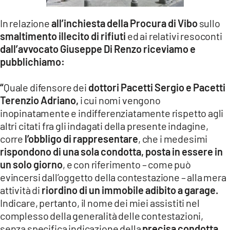
LACITYMAG.IT
In relazione
all’inchiesta della Procura di Vibo
sullo
ILREGGINO.IT
smaltimento illecito di rifiuti
ed ai relativi resoconti
dall’avvocato Giuseppe Di Renzo riceviamo e
COSENZACHANNEL.IT
pubblichiamo:
ILVIBONESE.IT
“
Quale difensore dei
dottori Pacetti Sergio e Pacetti
Terenzio Adriano,
i cui nomi vengono
CATANZAROCHANNEL.IT
inopinatamente e indifferenziatamente rispetto agli
LACAPITALENEWS.IT
altri citati fra gli indagati della presente indagine,
corre
l’obbligo di rappresentare
, che i medesimi
rispondono di una sola condotta, posta in essere in
App
un solo giorno
, e con riferimento – come può
ANDROID
evincersi dall’oggetto della contestazione – alla mera
attività di
riordino di un immobile adibito a garage.
APPLE
Indicare, pertanto, il nome dei miei assistiti nel
complesso della generalità delle contestazioni,
senza specifica indicazione della
precisa condotta