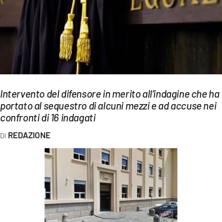
EVENTI
SPORT
Streaming
LAC TV
Intervento del difensore in merito all’indagine che ha
LAC NETWORK
portato al sequestro di alcuni mezzi e ad accuse nei
confronti di 16 indagati
LAC ONAIR
REDAZIONE
LaC
Network
LACPLAY.IT
LACTV.IT
LACONAIR.IT