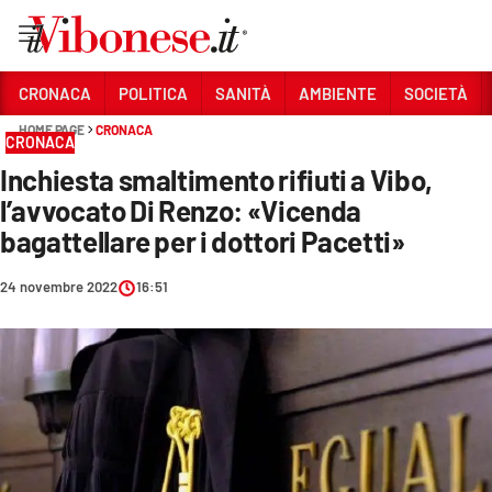
Vai
CRONACA
POLITICA
SANITÀ
AMBIENTE
SOCIETÀ
HOME PAGE
CRONACA
Sezioni
CRONACA
Inchiesta smaltimento rifiuti a Vibo,
CRONACA
l’avvocato Di Renzo: «Vicenda
POLITICA
bagattellare per i dottori Pacetti»
SANITÀ
24 novembre 2022
16:51
AMBIENTE
SOCIETÀ
CULTURA
ECONOMIA E LAVORO