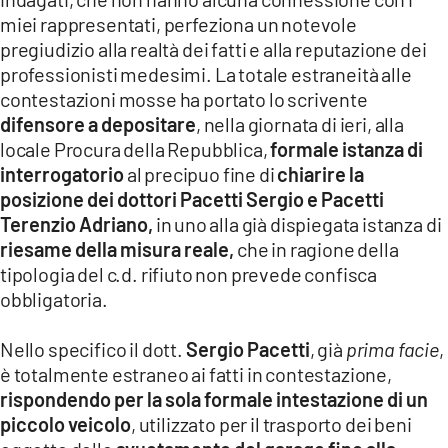
miei rappresentati, perfeziona un notevole
pregiudizio alla realtà dei fatti e alla reputazione dei
professionisti medesimi. La totale estraneità alle
contestazioni mosse ha portato lo scrivente
difensore a depositare
, nella giornata di ieri, alla
locale Procura della Repubblica,
formale istanza di
interrogatorio
al precipuo fine di
chiarire la
posizione dei dottori Pacetti Sergio e Pacetti
Terenzio
Adriano,
in uno alla già dispiegata istanza di
riesame della misura reale,
che in ragione della
tipologia del c.d. rifiuto non prevede confisca
obbligatoria.
Nello specifico il dott.
Sergio Pacetti
, già
prima facie
,
è totalmente estraneo ai fatti in contestazione,
rispondendo per la sola formale intestazione di un
piccolo veicolo
, utilizzato per il trasporto dei beni